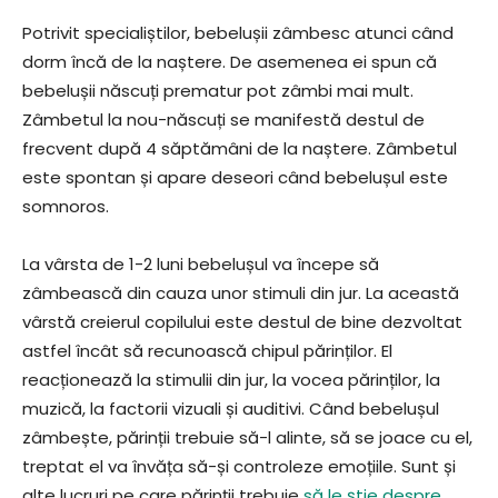
Potrivit specialiștilor, bebelușii zâmbesc atunci când
dorm încă de la naștere. De asemenea ei spun că
bebelușii născuți prematur pot zâmbi mai mult.
Zâmbetul la nou-născuți se manifestă destul de
frecvent după 4 săptămâni de la naștere. Zâmbetul
este spontan și apare deseori când bebelușul este
somnoros.
La vârsta de 1-2 luni bebelușul va începe să
zâmbească din cauza unor stimuli din jur. La această
vârstă creierul copilului este destul de bine dezvoltat
astfel încât să recunoască chipul părinților. El
reacționează la stimulii din jur, la vocea părinților, la
muzică, la factorii vizuali și auditivi. Când bebelușul
zâmbește, părinții trebuie să-l alinte, să se joace cu el,
treptat el va învăța să-și controleze emoțiile. Sunt și
alte lucruri pe care părinții trebuie
să le știe despre