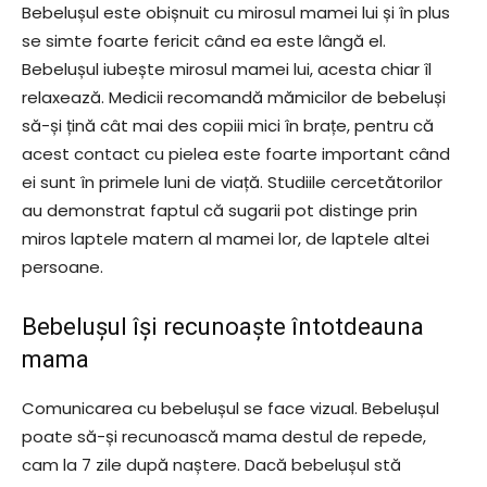
Bebelușul este obișnuit cu mirosul mamei lui și în plus
se simte foarte fericit când ea este lângă el.
Bebelușul iubește mirosul mamei lui, acesta chiar îl
relaxează. Medicii recomandă mămicilor de bebeluși
să-și țină cât mai des copiii mici în brațe, pentru că
acest contact cu pielea este foarte important când
ei sunt în primele luni de viață. Studiile cercetătorilor
au demonstrat faptul că sugarii pot distinge prin
miros laptele matern al mamei lor, de laptele altei
persoane.
Bebelușul își recunoaște întotdeauna
mama
Comunicarea cu bebelușul se face vizual. Bebelușul
poate să-și recunoască mama destul de repede,
cam la 7 zile după naștere. Dacă bebelușul stă