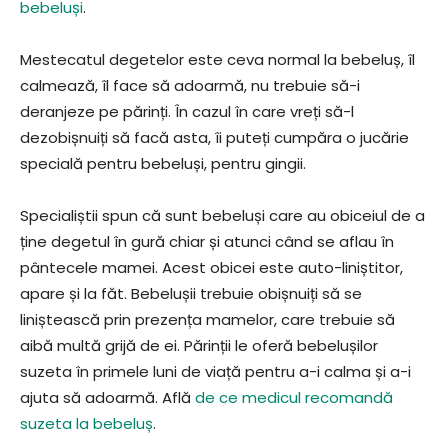
bebeluși
.
Mestecatul degetelor este ceva normal la bebeluș, îl
calmează, îl face să adoarmă, nu trebuie să-i
deranjeze pe părinți. În cazul în care vreți să-l
dezobișnuiți să facă asta, îi puteți cumpăra o jucărie
specială pentru bebeluși, pentru gingii.
Specialiștii spun că sunt bebeluși care au obiceiul de a
ține degetul în gură chiar și atunci când se aflau în
pântecele mamei. Acest obicei este auto-liniștitor,
apare și la făt. Bebelușii trebuie obișnuiți să se
liniștească prin prezența mamelor, care trebuie să
aibă multă grijă de ei. Părinții le oferă bebelușilor
suzeta în primele luni de viață pentru a-i calma și a-i
ajuta să adoarmă. Află
de ce medicul recomandă
suzeta la bebeluș
.