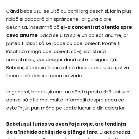
Când bebelușul se uită cu ochii larg deschiși, iar în plus
ridică și coboară din sprâncene, iar gura o are
deschisă, înseamnă că
și-a concentrat atenția spre
ceva anume
. Dacă se uită spre un obiect anume, ar
putea fi lăsat să se joace cu acel obiect. Poate fi
lăsat să atingă acel obiect, să-și satisfacă
curiozitatea, dar desigur dacă este în siguranță.
Bebelușul trebuie încurajat să descopere lucruri, el va
încerca să descrie ceea ce vede.
În general, bebelușii care au vârsta peste 8-9 luni sunt
dornici să afle mai multe informații despre ceea ce
este în jur, pun mâna pe toate lucrurile din calea lor.
Bebelușul furios va avea fața roșie, are tendința
de a închide ochii și de a plânge tare.
El acționează