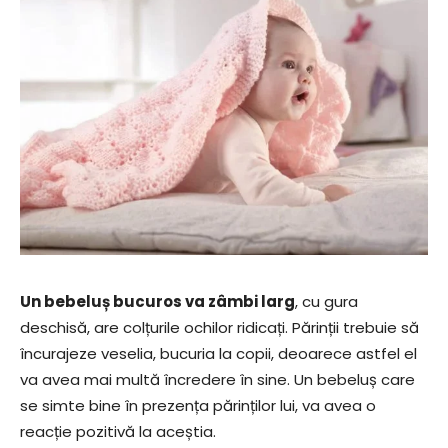
Un bebeluș bucuros va zâmbi larg
, cu gura
deschisă, are colțurile ochilor ridicați. Părinții trebuie să
încurajeze veselia, bucuria la copii, deoarece astfel el
va avea mai multă încredere în sine. Un bebeluș care
se simte bine în prezența părinților lui, va avea o
reacție pozitivă la aceștia.