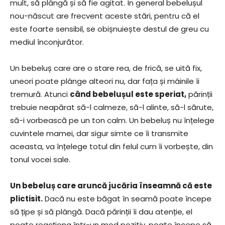
mult, să plângă și să fie agitat. În general bebelușul
nou-născut are frecvent aceste stări, pentru că el
este foarte sensibil, se obișnuiește destul de greu cu
mediul înconjurător.
Un bebeluș care are o stare rea, de frică, se uită fix,
uneori poate plânge alteori nu, dar fața și mâinile îi
tremură. Atunci
când bebelușul este speriat,
părinții
trebuie neapărat să-l calmeze, să-l alinte, să-l sărute,
să-i vorbească pe un ton calm. Un bebeluș nu înțelege
cuvintele mamei, dar sigur simte ce îi transmite
aceasta, va înțelege totul din felul cum îi vorbește, din
tonul vocei sale.
Un bebeluș care aruncă jucăria înseamnă că este
plictisit.
Dacă nu este băgat în seamă poate începe
să țipe și să plângă. Dacă părinții îi dau atenție, el
poate reacționa într-un mod pozitiv, poate începe să