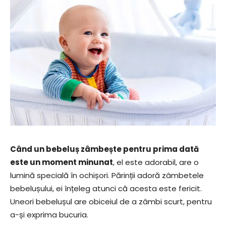
Când un bebeluș zâmbește pentru prima dată
este un moment minunat
, el este adorabil, are o
lumină specială în ochișori. Părinții adoră zâmbetele
bebelușului, ei înțeleg atunci că acesta este fericit.
Uneori bebelușul are obiceiul de a zâmbi scurt, pentru
a-și exprima bucuria.