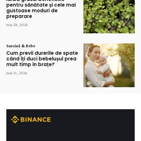
pentru sănătate și cele mai
gustoase moduri de
preparare
mai 18, 2026
Sarcină & Bebe
Cum previi durerile de spate
când îți duci bebelușul prea
mult timp în brațe?
mai 11, 2026