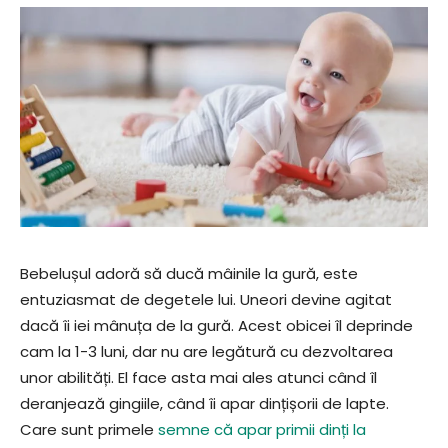
Bebelușul adoră să ducă mâinile la gură, este
entuziasmat de degetele lui. Uneori devine agitat
dacă îi iei mânuța de la gură. Acest obicei îl deprinde
cam la 1-3 luni, dar nu are legătură cu dezvoltarea
unor abilități. El face asta mai ales atunci când îl
deranjează gingiile, când îi apar dințișorii de lapte.
Care sunt primele
semne că apar primii dinți la