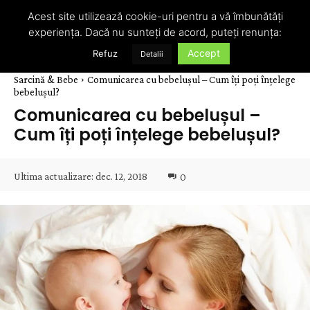
Acest site utilizează cookie-uri pentru a vă îmbunătăți
experiența. Dacă nu sunteți de acord, puteți renunța:
Accept
Refuz
Detalii
Sarcină & Bebe
Comunicarea cu bebelușul – Cum îți poți înțelege
bebelușul?
Comunicarea cu bebelușul –
Cum îți poți înțelege bebelușul?
Ultima actualizare:
dec. 12, 2018
0