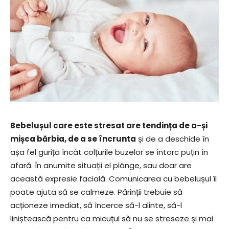
Bebelușul care este stresat are tendința de a-și
mișca bărbia, de a se încrunta
și de a deschide în
așa fel gurița încât colțurile buzelor se întorc puțin în
afară. În anumite situații el plânge, sau doar are
această expresie facială. Comunicarea cu bebelușul îl
poate ajuta să se calmeze. Părinții trebuie să
acționeze imediat, să încerce să-l alinte, să-l
liniștească pentru ca micuțul să nu se streseze și mai