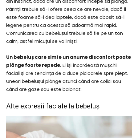
din instinct, dacă are un disconfort începe să plângă.
Părinții trebuie să-i ofere ceea ce are nevoie, dacă îi
este foame să-i dea laptele, dacă este obosit să-l
legene pentru ca acesta să adoarmă mai rapid.
Comunicarea cu bebelușul trebuie să fie pe un ton
calm, astfel micuțul se va liniști.
Un bebeluș care simte un anume disconfort poate
plânge foarte repede.
El își încordează mușchii
faciali și are tendința de a duce picioarele spre piept.
Uneori bebelușul plânge atunci când are colici sau
când are gaze sau este balonat.
Alte expresii faciale la bebeluș