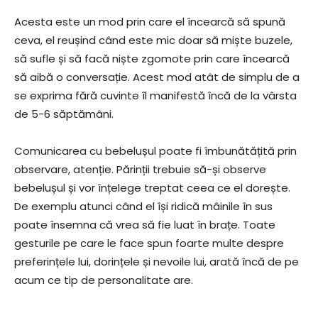
Acesta este un mod prin care el încearcă să spună
ceva, el reușind când este mic doar să miște buzele,
să sufle și să facă niște zgomote prin care încearcă
să aibă o conversație. Acest mod atât de simplu de a
se exprima fără cuvinte îl manifestă încă de la vârsta
de 5-6 săptămâni.
Comunicarea cu bebelușul poate fi îmbunătățită prin
observare, atenție. Părinții trebuie să-și observe
bebelușul și vor înțelege treptat ceea ce el dorește.
De exemplu atunci când el își ridică mâinile în sus
poate însemna că vrea să fie luat în brațe. Toate
gesturile pe care le face spun foarte multe despre
preferințele lui, dorințele și nevoile lui, arată încă de pe
acum ce tip de personalitate are.