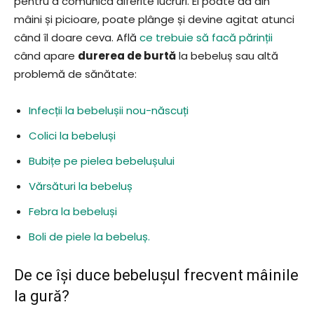
pentru a comunica diferite lucruri. El poate da din
mâini și picioare, poate plânge și devine agitat atunci
când îl doare ceva. Află
ce trebuie să facă părinții
când apare
durerea de burtă
la bebeluș sau altă
problemă de sănătate:
Infecții la bebelușii nou-născuți
Colici la bebeluși
Bubițe pe pielea bebelușului
Vărsături la bebeluș
Febra la bebeluși
Boli de piele la bebeluș.
De ce își duce bebelușul frecvent mâinile
la gură?