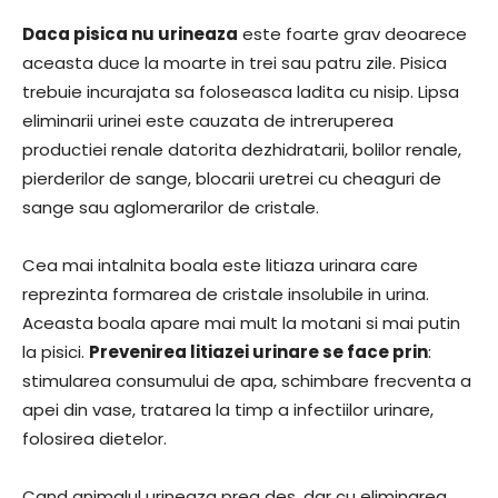
Daca pisica nu urineaza
este foarte grav deoarece
aceasta duce la moarte in trei sau patru zile. Pisica
trebuie incurajata sa foloseasca ladita cu nisip. Lipsa
eliminarii urinei este cauzata de intreruperea
productiei renale datorita dezhidratarii, bolilor renale,
pierderilor de sange, blocarii uretrei cu cheaguri de
sange sau aglomerarilor de cristale.
Cea mai intalnita boala este litiaza urinara care
reprezinta formarea de cristale insolubile in urina.
Aceasta boala apare mai mult la motani si mai putin
la pisici.
Prevenirea litiazei urinare se face prin
:
stimularea consumului de apa, schimbare frecventa a
apei din vase, tratarea la timp a infectiilor urinare,
folosirea dietelor.
Cand animalul urineaza prea des, dar cu eliminarea