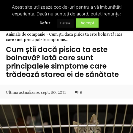
Acest site utilizează cookie-uri pentru a vă îmbunătăți
experiența. Dacă nu sunteți de acord, puteți renunța:
Accept
Refuz
Detalii
Animale de companie
Cum știi dacă pisica ta este bolnavă? Iată
care sunt principalele simptome...
Cum știi dacă pisica ta este
bolnavă? Iată care sunt
principalele simptome care
trădează starea ei de sănătate
Ultima actualizare:
sept. 30, 2021
8