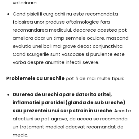
veterinara.
Cand pisicii ii curg ochii nu este recomandata
folosirea unor produse oftalmologice fara
recomandarea medicului, deoarece acestea pot
ameliora doar un timp semnele oculare, mascand
evolutia unei boli mai grave decat conjunctivita.
Cand scurgerile sunt vascoase si purulente este
vorba despre anumite infectii severe.
Problemele cu urechile
pot fi de mai multe tipuri:
Durerea de urechi apare datorita otitei,
inflamatiei parotidei (glanda de sub ureche)
sau prezentei unui corp strain in ureche
. Aceste
afectiuni se pot agrava, de aceea se recomanda
un tratament medical adecvat recomandat de
medic.