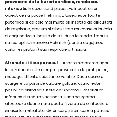
provocata de tulburari cardiace, renale sau
intoxicatii
. In cazul cand pisica s-a inecat cu un
obiect ce nu poate fi eliminat, tusea este foarte
puternica si de cele mai multe ori insotita de dificultati
de respiratie, precum si albastrirea mucoaselor bucala
si conjunctivala. Inainte de a fi dusa la medic, trebuie
sa i se aplice manevra Heimlich (pentru degajarea
cailor respiratorii) sau respiratie artificiala.
Stranuta si ii curge nasul
– Aceste simptome apar
in cazul unor rinite alergice, provocate de praf, polen,
mucegai, diferite substante volatile. Daca apare o
scurgere cu puroi de culoare galbuie, atunci este
posibil ca pisica sa sufere de Sindromul Respirator
Infectios si trebuie vaccinata. Daca scurgerea
afecteaza doar o nara poate fi vorba de o infectie a
sinusurilor netratata, de un corp strain care a patruns