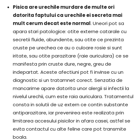
Pisica are urechile murdare de multe ori
datorita faptului ca urechile ei secreta mai
mult cerum decat este normal
. Uneori pot sa
apara stari patologice: otite externe catarale cu
secretii fluide, abundente, sau otite ce prezinta
cruste pe urechea ce au o culoare rosie si sunt
iritate, sau otite parazitare (raie auriculara) ce se
manifesta prin cruste dure, negre, greu de
indepartat. Aceste afectiuni pot fi invinse cu un
diagnostic si un tratamnet corect. Senzatia de
mancarime apare datorita unor alergii si infectii la
nivelul urechii, cum este raia auriculara. Tratamentul
consta in solutii de uz extern ce contin substante
antiparazitare, iar prevenirea este realizata prin
limitarea accesului pisicilor in afara casei, astfel se
evita contactul cu alte feline care pot transmite
boala.