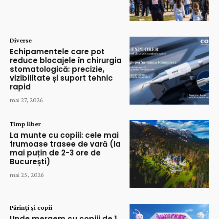
Diverse
Echipamentele care pot
reduce blocajele în chirurgia
stomatologică: precizie,
vizibilitate și suport tehnic
rapid
mai 27, 2026
Timp liber
La munte cu copiii: cele mai
frumoase trasee de vară (la
mai puțin de 2-3 ore de
București)
mai 25, 2026
Părinți și copii
Unde mergem cu copiii de 1