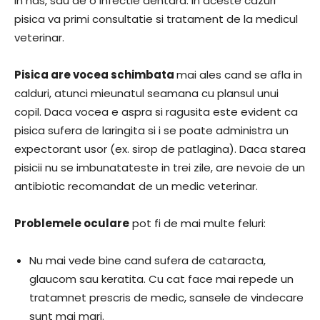
in nas, sau de o infectie dentara. In aceste cazuri
pisica va primi consultatie si tratament de la medicul
veterinar.
Pisica are vocea schimbata
mai ales cand se afla in
calduri, atunci mieunatul seamana cu plansul unui
copil. Daca vocea e aspra si ragusita este evident ca
pisica sufera de laringita si i se poate administra un
expectorant usor (ex. sirop de patlagina). Daca starea
pisicii nu se imbunatateste in trei zile, are nevoie de un
antibiotic recomandat de un medic veterinar.
Problemele oculare
pot fi de mai multe feluri:
Nu mai vede bine cand sufera de cataracta,
glaucom sau keratita. Cu cat face mai repede un
tratamnet prescris de medic, sansele de vindecare
sunt mai mari.