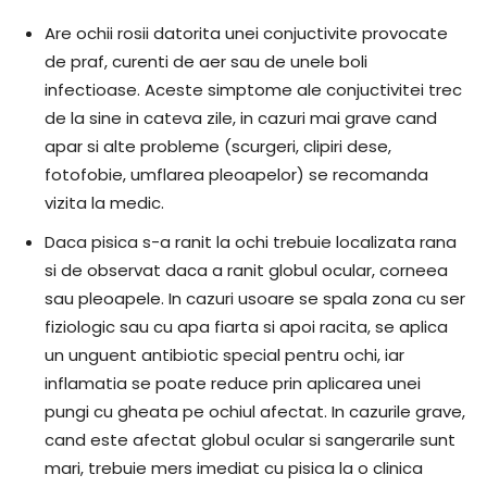
Are ochii rosii datorita unei conjuctivite provocate
de praf, curenti de aer sau de unele boli
infectioase. Aceste simptome ale conjuctivitei trec
de la sine in cateva zile, in cazuri mai grave cand
apar si alte probleme (scurgeri, clipiri dese,
fotofobie, umflarea pleoapelor) se recomanda
vizita la medic.
Daca pisica s-a ranit la ochi trebuie localizata rana
si de observat daca a ranit globul ocular, corneea
sau pleoapele. In cazuri usoare se spala zona cu ser
fiziologic sau cu apa fiarta si apoi racita, se aplica
un unguent antibiotic special pentru ochi, iar
inflamatia se poate reduce prin aplicarea unei
pungi cu gheata pe ochiul afectat. In cazurile grave,
cand este afectat globul ocular si sangerarile sunt
mari, trebuie mers imediat cu pisica la o clinica