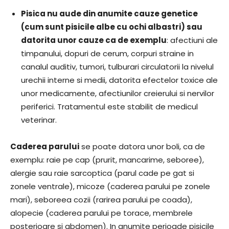
Pisica nu aude din anumite cauze genetice
(cum sunt pisicile albe cu ochi albastri) sau
datorita unor cauze ca de exemplu
: afectiuni ale
timpanului, dopuri de cerum, corpuri straine in
canalul auditiv, tumori, tulburari circulatorii la nivelul
urechii interne si medii, datorita efectelor toxice ale
unor medicamente, afectiunilor creierului si nervilor
periferici. Tratamentul este stabilit de medicul
veterinar.
Caderea parului
se poate datora unor boli, ca de
exemplu: raie pe cap (prurit, mancarime, seboree),
alergie sau raie sarcoptica (parul cade pe gat si
zonele ventrale), micoze (caderea parului pe zonele
mari), seboreea cozii (rarirea parului pe coada),
alopecie (caderea parului pe torace, membrele
posterioare si abdomen). In anumite perioade pisicile