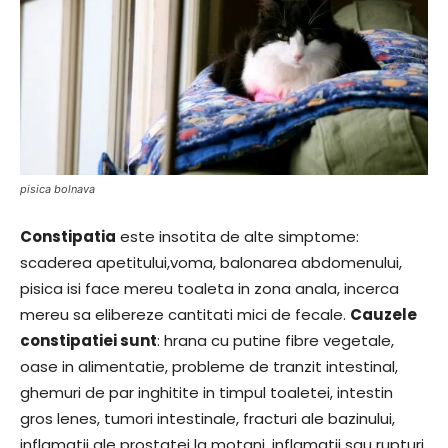
pisica bolnava
Constipatia
este insotita de alte simptome:
scaderea apetitului,voma, balonarea abdomenului,
pisica isi face mereu toaleta in zona anala, incerca
mereu sa elibereze cantitati mici de fecale.
Cauzele
constipatiei sunt
: hrana cu putine fibre vegetale,
oase in alimentatie, probleme de tranzit intestinal,
ghemuri de par inghitite in timpul toaletei, intestin
gros lenes, tumori intestinale, fracturi ale bazinului,
inflamatii ale prostatei la motani, inflamatii sau rupturi