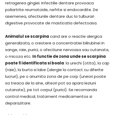
retragerea gingiei. Infectiile dentare provoaca
poliartrite reumatoide, nefrite si endocardite. De
asemenea, afectiunile dentare duc la tulburari
digestive provocate de masticatia defectoasa.
Animalul se scarpina
cand are o reactie alergica
generalizata, o crestere a concentratiei bilirubinei in
sange, raie, purici, o afectiune nervoasa sau cutanata,
o micoza etc.
In functie de zona unde se scarpina
poate fi identificata si boala
: la urechi (otita), la cap
(raie), la burta si labe (alergie la contact cu diferite
lucruri), pe o anumita zona de pe corp (uneori poate
sa treaca de la sine, alteori pot sa apara leziuni
cutanate), pe tot corpul (purici). Se recomanda
control medical, tratament medicamentos si
deparazitare.