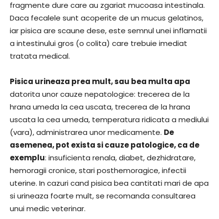
fragmente dure care au zgariat mucoasa intestinala.
Daca fecalele sunt acoperite de un mucus gelatinos,
iar pisica are scaune dese, este semnul unei inflamatii
a intestinului gros (o colita) care trebuie imediat
tratata medical.
Pisica urineaza prea mult, sau bea multa apa
datorita unor cauze nepatologice: trecerea de la
hrana umeda la cea uscata, trecerea de la hrana
uscata la cea umeda, temperatura ridicata a mediului
(vara), administrarea unor medicamente.
De
asemenea, pot exista si cauze patologice, ca de
exemplu
: insuficienta renala, diabet, dezhidratare,
hemoragii cronice, stari posthemoragice, infectii
uterine. In cazuri cand pisica bea cantitati mari de apa
si urineaza foarte mult, se recomanda consultarea
unui medic veterinar.