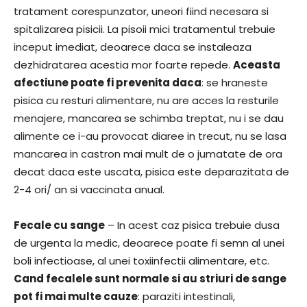
tratament corespunzator, uneori fiind necesara si
spitalizarea pisicii. La pisoii mici tratamentul trebuie
inceput imediat, deoarece daca se instaleaza
dezhidratarea acestia mor foarte repede.
Aceasta
afectiune poate fi prevenita daca
: se hraneste
pisica cu resturi alimentare, nu are acces la resturile
menajere, mancarea se schimba treptat, nu i se dau
alimente ce i-au provocat diaree in trecut, nu se lasa
mancarea in castron mai mult de o jumatate de ora
decat daca este uscata, pisica este deparazitata de
2-4 ori/ an si vaccinata anual.
Fecale cu sange
– In acest caz pisica trebuie dusa
de urgenta la medic, deoarece poate fi semn al unei
boli infectioase, al unei toxiinfectii alimentare, etc.
Cand fecalele sunt normale si au striuri de sange
pot fi mai multe cauze
: paraziti intestinali,