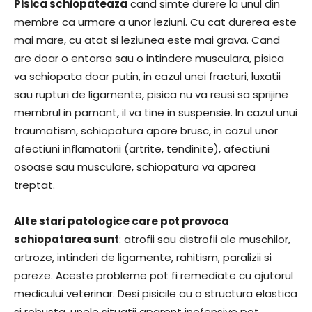
Pisica schiopateaza
cand simte durere la unul din
membre ca urmare a unor leziuni. Cu cat durerea este
mai mare, cu atat si leziunea este mai grava. Cand
are doar o entorsa sau o intindere musculara, pisica
va schiopata doar putin, in cazul unei fracturi, luxatii
sau rupturi de ligamente, pisica nu va reusi sa sprijine
membrul in pamant, il va tine in suspensie. In cazul unui
traumatism, schiopatura apare brusc, in cazul unor
afectiuni inflamatorii (artrite, tendinite), afectiuni
osoase sau musculare, schiopatura va aparea
treptat.
Alte stari patologice care pot provoca
schiopatarea sunt
: atrofii sau distrofii ale muschilor,
artroze, intinderi de ligamente, rahitism, paralizii si
pareze. Aceste probleme pot fi remediate cu ajutorul
medicului veterinar. Desi pisicile au o structura elastica
si robusta, unele situatii aparent inofensive pot