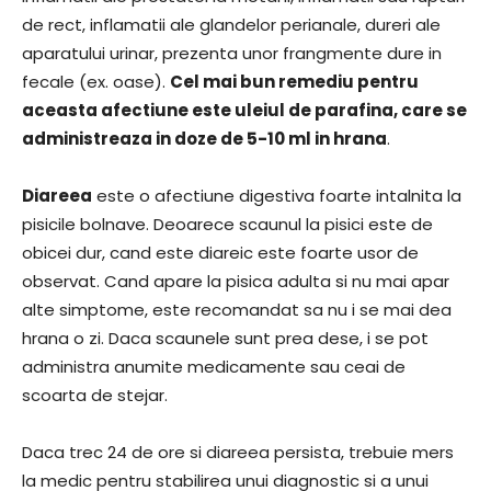
de rect, inflamatii ale glandelor perianale, dureri ale
aparatului urinar, prezenta unor frangmente dure in
fecale (ex. oase).
Cel mai bun remediu pentru
aceasta afectiune este uleiul de parafina, care se
administreaza in doze de 5-10 ml in hrana
.
Diareea
este o afectiune digestiva foarte intalnita la
pisicile bolnave. Deoarece scaunul la pisici este de
obicei dur, cand este diareic este foarte usor de
observat. Cand apare la pisica adulta si nu mai apar
alte simptome, este recomandat sa nu i se mai dea
hrana o zi. Daca scaunele sunt prea dese, i se pot
administra anumite medicamente sau ceai de
scoarta de stejar.
Daca trec 24 de ore si diareea persista, trebuie mers
la medic pentru stabilirea unui diagnostic si a unui