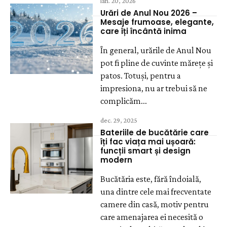
ian. 20, 2026
Urări de Anul Nou 2026 –
Mesaje frumoase, elegante,
care îți încântă inima
În general, urările de Anul Nou
pot fi pline de cuvinte mărețe și
patos. Totuși, pentru a
impresiona, nu ar trebui să ne
complicăm...
dec. 29, 2025
Bateriile de bucătărie care
îți fac viața mai ușoară:
funcții smart și design
modern
Bucătăria este, fără îndoială,
una dintre cele mai frecventate
camere din casă, motiv pentru
care amenajarea ei necesită o