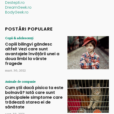
Destepti.ro
DreamGeek.ro
BodyGeek.ro
POSTĂRI POPULARE
Copii & adolescenți
Copiii bilingvi gândesc
altfel! Vezi care sunt
avantajele învățării unei a
doua limbi la vârste
fragede
mart. 30, 2022
Animale de companie
Cum știi dacă pisica ta este
bolnavă? Iată care sunt
principalele simptome care
trădează starea ei de
sănătate
sept. 30, 2021