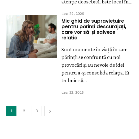
atenție deosebită. Este locul în...
dec. 29, 2025
Mic ghid de supraviețuire
pentru părinți descurajați,
care vor să-și salveze
relația
Sunt momente în viață în care
părinții se confruntă cu noi
provocări și au nevoie de idei
pentru a-și consolida relația. Ei
trebuie să...
dec. 22, 2025
1
2
3