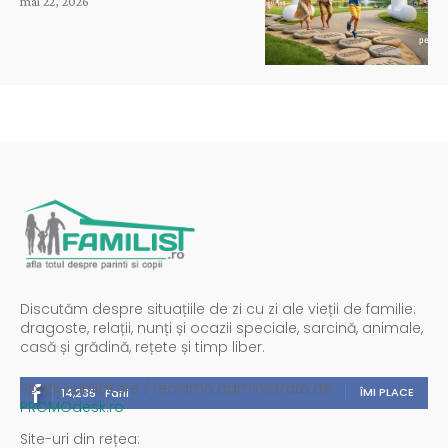
mai 22, 2026
Discutăm despre situațiile de zi cu zi ale vieții de familie:
dragoste, relații, nunți și ocazii speciale, sarcină, animale,
casă și grădină, rețete și timp liber.
Spații publicitare / reclamă administrată de
ÎMI PLACE
14,235
Fani
PROMOdesk.ro
Site-uri din rețea: