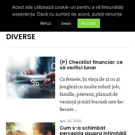
Acest site utilizează cookie-uri pentru a vă îmbunătăți
experiența. Dacă nu sunteți de acord, puteți renunța:
Accept
Refuz
Detalii
Acasă
Diverse
DIVERSE
(P) Checklist financiar: ce
să verifici lunar
Ca femeie, în viața de zi cu zi
jonglezi cu multe roluri: job,
familie, prieteni, planuri de
vacanță și mici bucurii care fac
fiecare...
apr. 23, 2026
Cum s-a schimbat
percepția asupra intimității