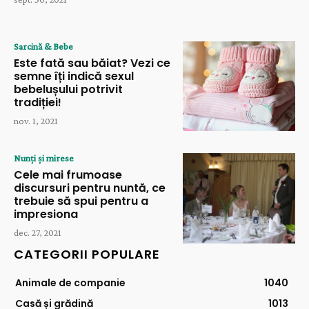
Sarcină & Bebe
Este fată sau băiat? Vezi ce
semne îți indică sexul
bebelușului potrivit
tradiției!
nov. 1, 2021
Nunți și mirese
Cele mai frumoase
discursuri pentru nuntă, ce
trebuie să spui pentru a
impresiona
dec. 27, 2021
CATEGORII POPULARE
Animale de companie
1040
Casă și grădină
1013