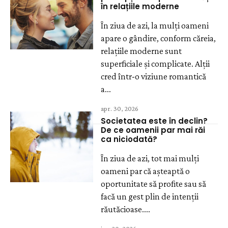
în relațiile moderne
În ziua de azi, la mulți oameni
apare o gândire, conform căreia,
relațiile moderne sunt
superficiale și complicate. Alții
cred într-o viziune romantică
a...
apr. 30, 2026
Societatea este în declin?
De ce oamenii par mai răi
ca niciodată?
În ziua de azi, tot mai mulți
oameni par că așteaptă o
oportunitate să profite sau să
facă un gest plin de intenții
răutăcioase....