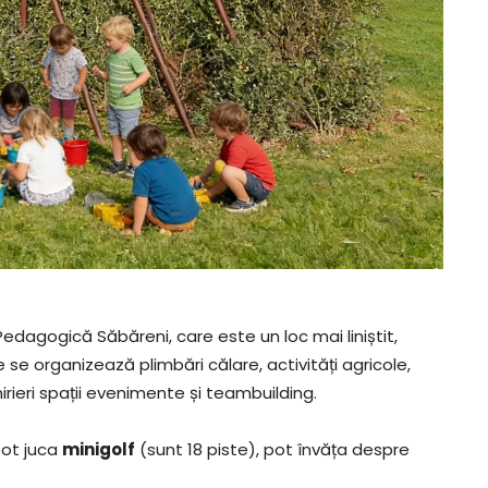
edagogică Săbăreni, care este un loc mai liniștit,
e se organizează plimbări călare, activități agricole,
irieri spații evenimente și teambuilding.
pot juca
minigolf
(sunt 18 piste), pot învăța despre