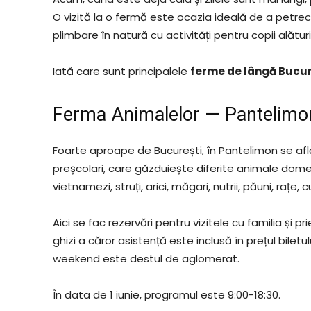
O vizită la o fermă este ocazia ideală de a petrec
plimbare în natură cu activități pentru copii alătur
Iată care sunt principalele
ferme de lângă Bucur
Ferma Animalelor — Pantelimo
Foarte aproape de București, în Pantelimon se află
preșcolari, care găzduiește diferite animale dome
vietnamezi, struți, arici, măgari, nutrii, păuni, rațe, cu
Aici se fac rezervări pentru vizitele cu familia și pri
ghizi a căror asistență este inclusă în prețul biletu
weekend este destul de aglomerat.
În data de 1 iunie, programul este 9:00-18:30.