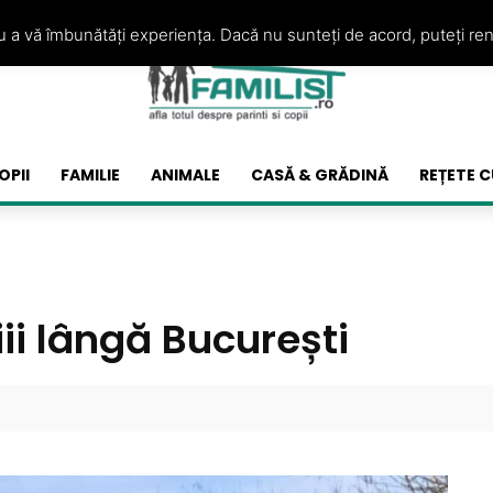
ru a vă îmbunătăți experiența. Dacă nu sunteți de acord, puteți re
OPII
FAMILIE
ANIMALE
CASĂ & GRĂDINĂ
REȚETE C
ii lângă București