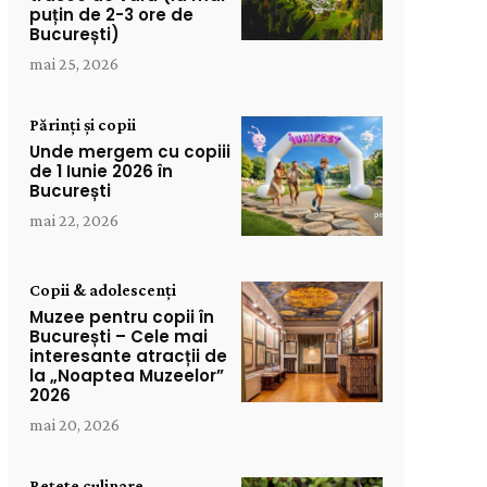
puțin de 2-3 ore de
București)
mai 25, 2026
Părinți și copii
Unde mergem cu copiii
de 1 Iunie 2026 în
București
mai 22, 2026
Copii & adolescenți
Muzee pentru copii în
București – Cele mai
interesante atracții de
la „Noaptea Muzeelor”
2026
mai 20, 2026
Rețete culinare