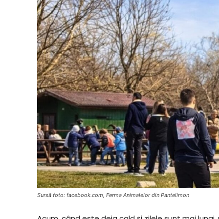
Sursă foto: facebook.com, Ferma Animalelor din Pantelimon
Acum, când este deja cald și zilele sunt mai lungi