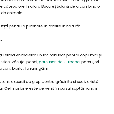
e câteva ore în afara Bucureștiului și de a combina o
i de animale.
ești
pentru o plimbare în familie în natură:
n
 Ferma Animalelor, un loc minunat pentru copii mici și
stice: văcuțe, ponei,
porcușori de Guineea
, porcușori
rcani, bibilici, fazani, găini.
etenii, excursii de grup pentru grădinițe și școli; există
lui. Cel mai bine este de venit în cursul săptămânii, în