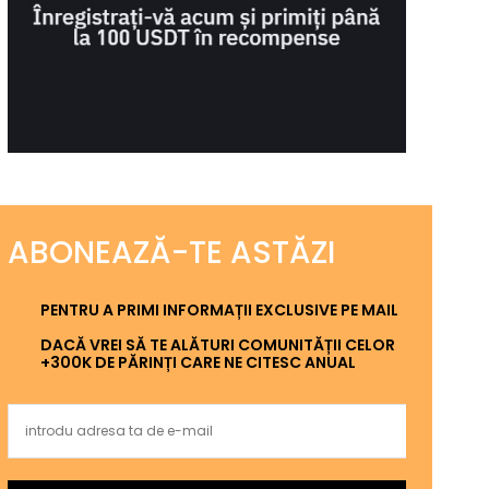
ABONEAZĂ-TE ASTĂZI
PENTRU A PRIMI INFORMAȚII EXCLUSIVE PE MAIL
DACĂ VREI SĂ TE ALĂTURI COMUNITĂȚII CELOR
+300K DE PĂRINȚI CARE NE CITESC ANUAL