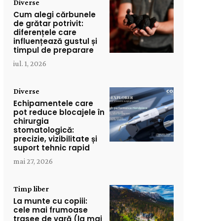
Diverse
Cum alegi cărbunele
de grătar potrivit:
diferențele care
influențează gustul și
timpul de preparare
iul. 1, 2026
Diverse
Echipamentele care
pot reduce blocajele în
chirurgia
stomatologică:
precizie, vizibilitate și
suport tehnic rapid
mai 27, 2026
Timp liber
La munte cu copiii:
cele mai frumoase
trasee de vară (la mai