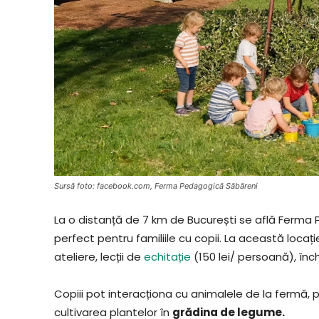
Sursă foto: facebook.com, Ferma Pedagogică Săbăreni
La o distanță de 7 km de București se află Ferma P
perfect pentru familiile cu copii. La această locați
ateliere, lecții de
echitație
(150 lei/ persoană), înch
Copiii pot interacționa cu animalele de la fermă, 
cultivarea plantelor în
grădina de legume.