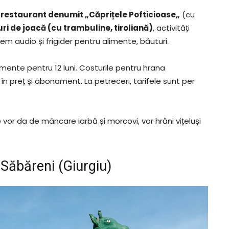
n
restaurant denumit
„
Căprițele Pofticioase
„
(cu
uri de joacă (cu trambuline, tiroliană)
, activități
tem audio și frigider pentru alimente, băuturi.
amente pentru 12 luni. Costurile pentru hrana
în preț și abonament. La petreceri, tarifele sunt per
vor da de mâncare iarbă și morcovi, vor hrăni vițeluși
ăbăreni (Giurgiu)