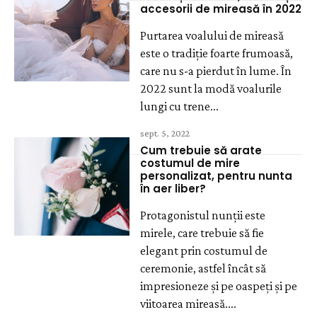
accesorii de mireasă în 2022
Purtarea voalului de mireasă
este o tradiție foarte frumoasă,
care nu s-a pierdut în lume. În
2022 sunt la modă voalurile
lungi cu trene...
sept. 5, 2022
Cum trebuie să arate
costumul de mire
personalizat, pentru nunta
în aer liber?
Protagonistul nunții este
mirele, care trebuie să fie
elegant prin costumul de
ceremonie, astfel încât să
impresioneze și pe oaspeți și pe
viitoarea mireasă....