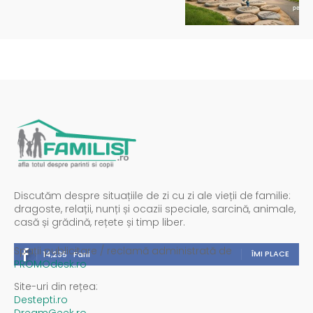
Discutăm despre situațiile de zi cu zi ale vieții de familie:
dragoste, relații, nunți și ocazii speciale, sarcină, animale,
casă și grădină, rețete și timp liber.
Spații publicitare / reclamă administrată de
ÎMI PLACE
14,235
Fani
PROMOdesk.ro
Site-uri din rețea:
Destepti.ro
DreamGeek.ro