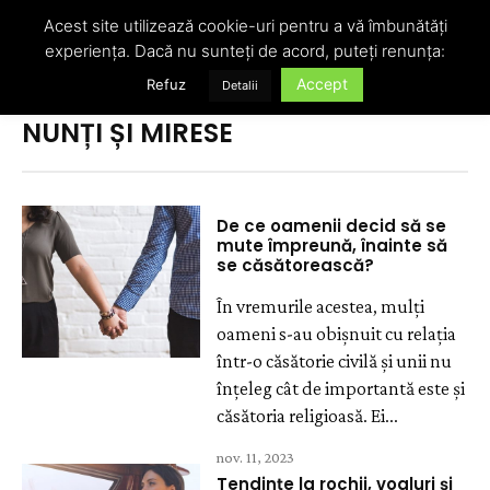
Acest site utilizează cookie-uri pentru a vă îmbunătăți
experiența. Dacă nu sunteți de acord, puteți renunța:
Accept
Refuz
Detalii
Acasă
Nunți și mirese
NUNȚI ȘI MIRESE
De ce oamenii decid să se
mute împreună, înainte să
se căsătorească?
În vremurile acestea, mulți
oameni s-au obișnuit cu relația
într-o căsătorie civilă și unii nu
înțeleg cât de importantă este și
căsătoria religioasă. Ei...
nov. 11, 2023
Tendințe la rochii, voaluri și