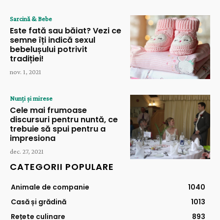
Sarcină & Bebe
Este fată sau băiat? Vezi ce
semne îți indică sexul
bebelușului potrivit
tradiției!
nov. 1, 2021
Nunți și mirese
Cele mai frumoase
discursuri pentru nuntă, ce
trebuie să spui pentru a
impresiona
dec. 27, 2021
CATEGORII POPULARE
Animale de companie
1040
Casă și grădină
1013
Rețete culinare
893