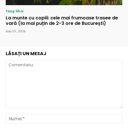
Timp liber
La munte cu copiii: cele mai frumoase trasee de
vară (la mai puțin de 2-3 ore de București)
mai 25, 2026
LĂSAȚI UN MESAJ
Comentariu:
Nu