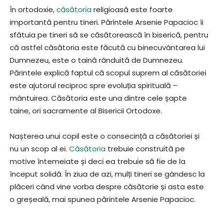
În ortodoxie,
căsătoria
religioasă este foarte
importantă pentru tineri. Părintele Arsenie Papacioc îi
sfătuia pe tineri să se căsătorească în biserică, pentru
că astfel căsătoria este făcută cu binecuvântarea lui
Dumnezeu, este o taină rânduită de Dumnezeu.
Părintele explică faptul că scopul suprem al căsătoriei
este ajutorul reciproc spre evoluția spirituală –
mântuirea. Căsătoria este una dintre cele șapte
taine, ori sacramente al Bisericii Ortodoxe.
Nașterea unui copil este o consecință a căsătoriei și
nu un scop al ei.
Căsătoria
trebuie construită pe
motive întemeiate și deci ea trebuie să fie de la
început solidă. În ziua de azi, mulți tineri se gândesc la
plăceri când vine vorba despre căsătorie și asta este
o greșeală, mai spunea părintele Arsenie Papacioc.