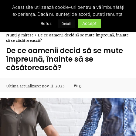
Acest site utilizează cookie-uri pentru a vă îmbunătăți
experiența. Dacă nu sunteți de acord, puteți renunța:
Accept
Refuz
Detalii
Nunți și mirese
De ce oamenii decid să se mute împreună, înainte
să se căsătorească?
De ce oamenii decid să se mute
împreună, înainte să se
căsătorească?
Ultima actualizare:
nov. 11, 2023
0