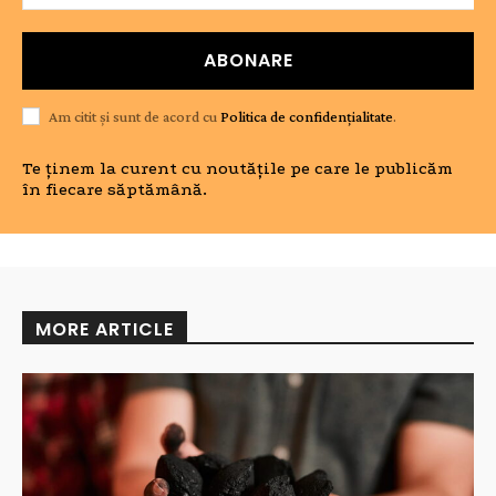
ABONARE
Am citit și sunt de acord cu
Politica de confidențialitate
.
Te ținem la curent cu noutățile pe care le publicăm
în fiecare săptămână.
MORE ARTICLE