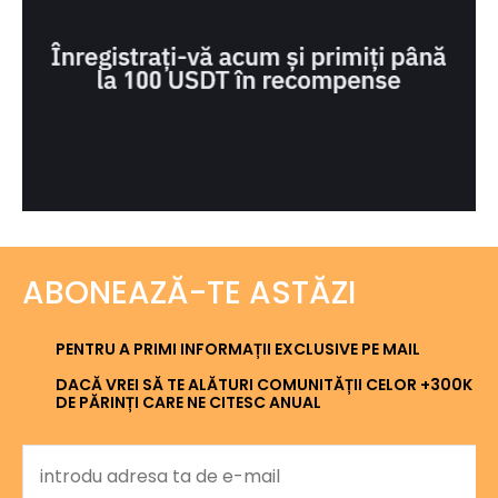
ABONEAZĂ-TE ASTĂZI
PENTRU A PRIMI INFORMAȚII EXCLUSIVE PE MAIL
DACĂ VREI SĂ TE ALĂTURI COMUNITĂȚII CELOR +300K
DE PĂRINȚI CARE NE CITESC ANUAL