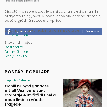
Discutăm despre situațiile de zi cu zi ale vieții de familie:
dragoste, relații, nunți și ocazii speciale, sarcină, animale,
casă și grădină, rețete și timp liber.
Spații publicitare / reclamă administrată de
ÎMI PLACE
14,235
Fani
PROMOdesk.ro
Site-uri din rețea:
Destepti.ro
DreamGeek.ro
BodyGeek.ro
POSTĂRI POPULARE
Copii & adolescenți
Copiii bilingvi gândesc
altfel! Vezi care sunt
avantajele învățării unei a
doua limbi la vârste
fragede