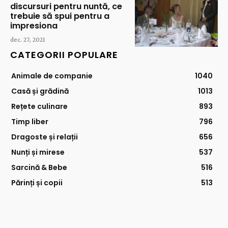
discursuri pentru nuntă, ce
trebuie să spui pentru a
impresiona
dec. 27, 2021
CATEGORII POPULARE
Animale de companie
1040
Casă și grădină
1013
Rețete culinare
893
Timp liber
796
Dragoste și relații
656
Nunți și mirese
537
Sarcină & Bebe
516
Părinți și copii
513