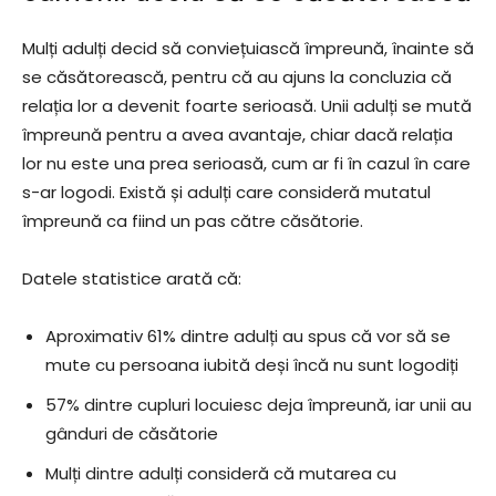
Mulți adulți decid să conviețuiască împreună, înainte să
se căsătorească, pentru că au ajuns la concluzia că
relația lor a devenit foarte serioasă. Unii adulți se mută
împreună pentru a avea avantaje, chiar dacă relația
lor nu este una prea serioasă, cum ar fi în cazul în care
s-ar logodi. Există și adulți care consideră mutatul
împreună ca fiind un pas către căsătorie.
Datele statistice arată că:
Aproximativ 61% dintre adulți au spus că vor să se
mute cu persoana iubită deși încă nu sunt logodiți
57% dintre cupluri locuiesc deja împreună, iar unii au
gânduri de căsătorie
Mulți dintre adulți consideră că mutarea cu