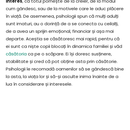
interes
, că totul pornește de la creier, de la modul
cum gândesc, sau de la motivele care le aduc plăcere
în viață. De asemenea, psihologii spun că mulți adulți
sunt imaturi, au o dorință de a se conecta cu ceilalți,
de a avea un sprijin emoțional, financiar și așa mai
departe. Aceștia se căsătoresc mai rapid, pentru că
ei sunt ca niște copii blocați în dinamica familiei și văd
căsătoria
ca pe o scăpare. Ei își doresc susținere,
stabilitate și cred că pot obține asta prin căsătorie.
Psihologii le recomadă oamenilor să se gândescă bine
la asta, la viața lor și să-și asculte inima înainte de a
lua în considerare și interesele.