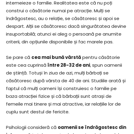
intemeieze o familie. Realitatea este că nu poți
construi o căsătorie numai pe atracție. Mulți se
îndrăgostesc, au o relație, se căsătoresc și apoi se
despart. Alții se căsătoresc dacă singurătatea devine
insuportabilă; atunci ei aleg o persoană pe anumite
criterii, din opțiunile disponibile și fac marele pas.
Se pare că
cea mai bună vârstă
pentru căsătorie
este cea cuprinsă
între 28-32 de ani
, spun oamenii
de știință. Totuși în ziua de azi, mulți bărbați se
căsătoresc după vârsta de 40 de ani. Studiile arată și
faptul că mulți oameni își construiesc o familie pe
baza atracției fizice și că bărbații sunt atrași de
femeile mai tinere și mai atractive, iar relațiile lor de
cuplu sunt destul de fericite.
Psihologii consideră că
oamenii se îndrăgostesc din