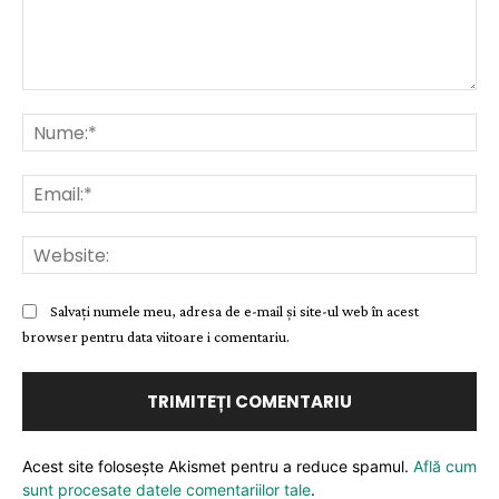
Comentariu:
Nu
Ema
Web
Salvați numele meu, adresa de e-mail și site-ul web în acest
browser pentru data viitoare i comentariu.
Acest site folosește Akismet pentru a reduce spamul.
Află cum
sunt procesate datele comentariilor tale
.