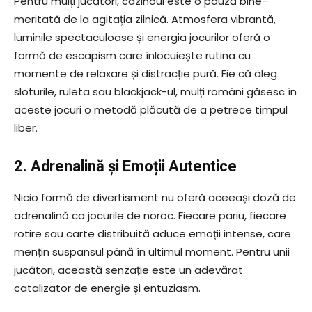
Pentru mulți jucători, cazinoul este o pauză bine-
meritată de la agitația zilnică. Atmosfera vibrantă,
luminile spectaculoase și energia jocurilor oferă o
formă de escapism care înlocuiește rutina cu
momente de relaxare și distracție pură. Fie că aleg
sloturile, ruleta sau blackjack-ul, mulți români găsesc în
aceste jocuri o metodă plăcută de a petrece timpul
liber.
2. Adrenalină și Emoții Autentice
Nicio formă de divertisment nu oferă aceeași doză de
adrenalină ca jocurile de noroc. Fiecare pariu, fiecare
rotire sau carte distribuită aduce emoții intense, care
mențin suspansul până în ultimul moment. Pentru unii
jucători, această senzație este un adevărat
catalizator de energie și entuziasm.