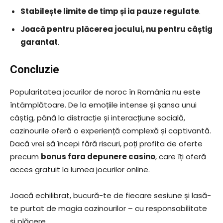
Stabilește limite de timp și ia pauze regulate
.
Joacă pentru plăcerea jocului, nu pentru câștig
garantat
.
Concluzie
Popularitatea jocurilor de noroc în România nu este
întâmplătoare. De la emoțiile intense și șansa unui
câștig, până la distracție și interacțiune socială,
cazinourile oferă o experiență complexă și captivantă.
Dacă vrei să începi fără riscuri, poți profita de oferte
precum
bonus fara depunere casino
, care îți oferă
acces gratuit la lumea jocurilor online.
Joacă echilibrat, bucură-te de fiecare sesiune și lasă-
te purtat de magia cazinourilor – cu responsabilitate
și plăcere.