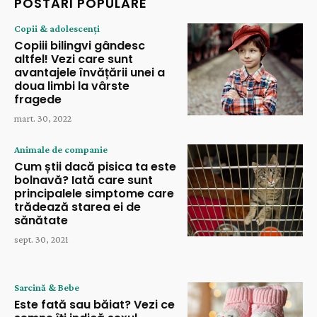
POSTĂRI POPULARE
Copii & adolescenți
Copiii bilingvi gândesc
altfel! Vezi care sunt
avantajele învățării unei a
doua limbi la vârste
fragede
mart. 30, 2022
Animale de companie
Cum știi dacă pisica ta este
bolnavă? Iată care sunt
principalele simptome care
trădează starea ei de
sănătate
sept. 30, 2021
Sarcină & Bebe
Este fată sau băiat? Vezi ce