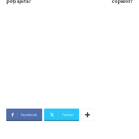
poți ajuta?
copiilor?
Facebook
Twitter