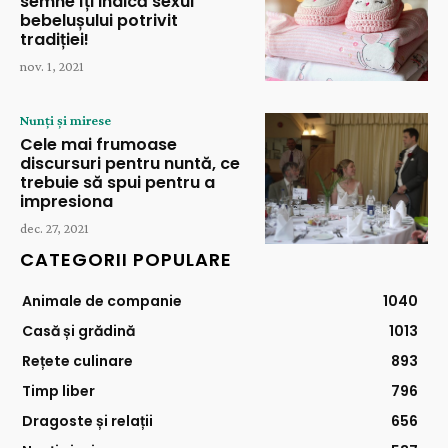
semne îți indică sexul
bebelușului potrivit
tradiției!
nov. 1, 2021
Nunți și mirese
Cele mai frumoase
discursuri pentru nuntă, ce
trebuie să spui pentru a
impresiona
dec. 27, 2021
CATEGORII POPULARE
Animale de companie
1040
Casă și grădină
1013
Rețete culinare
893
Timp liber
796
Dragoste și relații
656