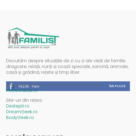
Discutăm despre situațiile de zi cu zi ale vieții de familie:
dragoste, relații, nunți și ocazii speciale, sarcină, animale,
casă și grădină, rețete și timp liber.
Spații publicitare / reclamă administrată de
ÎMI PLACE
14,235
Fani
PROMOdesk.ro
Site-uri din rețea:
Destepti.ro
DreamGeek.ro
BodyGeek.ro