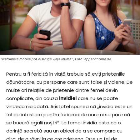
Telefoanele mobile pot distruge viața intimă?, Foto: appandhome.de
Pentru a fi fericită în viață trebuie să eviți prieteniile
dăunătoare, cu persoane care sunt false și viclene. De
multe ori relațiile de prietenie dintre femei devin
complicate, din cauza
invidiei
care nu se poate
vindeca niciodată. Aristotel spunea că ,,invidia este un
fel de întristare pentru fericirea de care ni se pare că
se bucură egalii noștriˮ. La femei invidia este ca o
dorință secretă sau un obicei de a se compara cu
alta, de a râvni la ce are prietena. Este un fel de