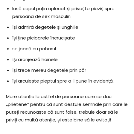
lasă capul puțin aplecat și privește pieziș spre
persoana de sex masculin
își admiră degetele și unghiile
își ține picioarele încrucișate
se joacă cu paharul
își aranjează hainele
își trece mereu degetele prin păr
își arcuiește pieptul spre a-l pune în evidență.
Mare atenție la astfel de persoane care se dau
,,prieteneˮ pentru că sunt destule semnale prin care le
puteți recunoaște că sunt false, trebuie doar să le
priviți cu multă atenție, și este bine să le evitați!