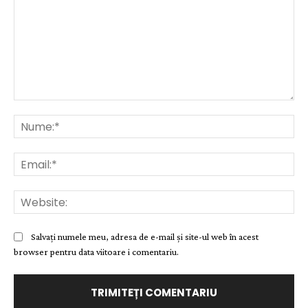
Comentariu:
Nu
Ema
Web
Salvați numele meu, adresa de e-mail și site-ul web în acest
browser pentru data viitoare i comentariu.