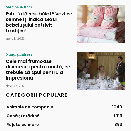
Sarcină & Bebe
Este fată sau băiat? Vezi ce
semne îți indică sexul
bebelușului potrivit
tradiției!
nov. 1, 2021
Nunți și mirese
Cele mai frumoase
discursuri pentru nuntă, ce
trebuie să spui pentru a
impresiona
dec. 27, 2021
CATEGORII POPULARE
Animale de companie
1040
Casă și grădină
1013
Rețete culinare
893