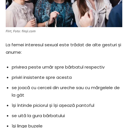
Flirt, Foto: filoji.com
La femei interesul sexual este trădat de alte gesturi și
anume:
privirea peste umăr spre bărbatul respectiv
priviri insistente spre acesta
se joacă cu cerceii din ureche sau cu mărgelele de
la gât
își întinde piciorul și își așează pantoful
se uită la gura bărbatului
își linge buzele