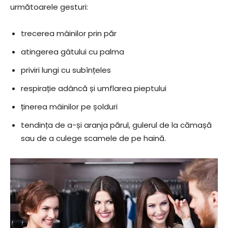
următoarele gesturi:
trecerea mâinilor prin păr
atingerea gâtului cu palma
priviri lungi cu subînțeles
respirație adâncă și umflarea pieptului
ținerea mâinilor pe șolduri
tendința de a-și aranja părul, gulerul de la cămașă
sau de a culege scamele de pe haină.