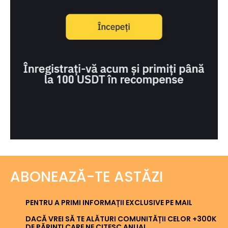
ABONEAZĂ-TE ASTĂZI
PENTRU A PRIMI INFORMAȚII EXCLUSIVE PE MAIL
DACĂ VREI SĂ TE ALĂTURI COMUNITĂȚII CELOR +300K
DE PĂRINȚI CARE NE CITESC ANUAL