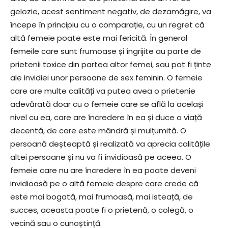
gelozie, acest sentiment negativ, de dezamăgire, va
începe în principiu cu o comparație, cu un regret că
altă femeie poate este mai fericită. În general
femeile care sunt frumoase și îngrijite au parte de
prietenii toxice din partea altor femei, sau pot fi ținte
ale invidiei unor persoane de sex feminin. O femeie
care are multe calități va putea avea o prietenie
adevărată doar cu o femeie care se află la același
nivel cu ea, care are încredere în ea și duce o viață
decentă, de care este mândră și mulțumită. O
persoană deșteaptă și realizată va aprecia calitățile
altei persoane și nu va fi învidioasă pe aceea. O
femeie care nu are încredere în ea poate deveni
invidioasă pe o altă femeie despre care crede că
este mai bogată, mai frumoasă, mai isteață, de
succes, aceasta poate fi o prietenă, o colegă, o
vecină sau o cunoștință.