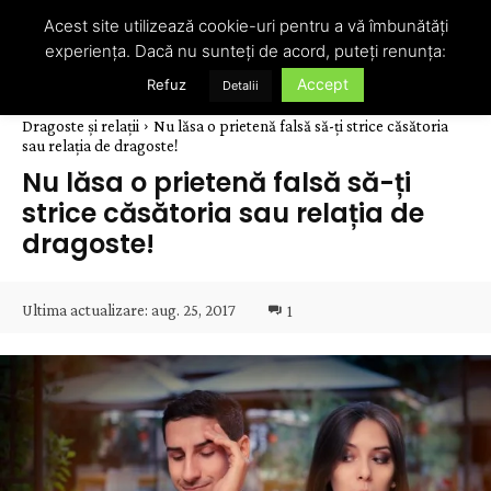
Acest site utilizează cookie-uri pentru a vă îmbunătăți
experiența. Dacă nu sunteți de acord, puteți renunța:
Accept
Refuz
Detalii
Dragoste și relații
Nu lăsa o prietenă falsă să-ți strice căsătoria
sau relația de dragoste!
Nu lăsa o prietenă falsă să-ți
strice căsătoria sau relația de
dragoste!
Ultima actualizare:
aug. 25, 2017
1