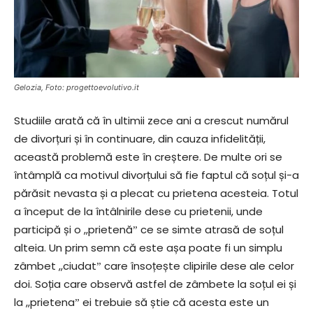
Gelozia, Foto: progettoevolutivo.it
Studiile arată că în ultimii zece ani a crescut numărul
de divorțuri și în continuare, din cauza infidelității,
această problemă este în creștere. De multe ori se
întâmplă ca motivul divorțului să fie faptul că soțul și-a
părăsit nevasta și a plecat cu prietena acesteia. Totul
a început de la întâlnirile dese cu prietenii, unde
participă și o ,,prietenăˮ ce se simte atrasă de soțul
alteia. Un prim semn că este așa poate fi un simplu
zâmbet ,,ciudatˮ care însoțește clipirile dese ale celor
doi. Soția care observă astfel de zâmbete la soțul ei și
la ,,prietenaˮ ei trebuie să știe că acesta este un