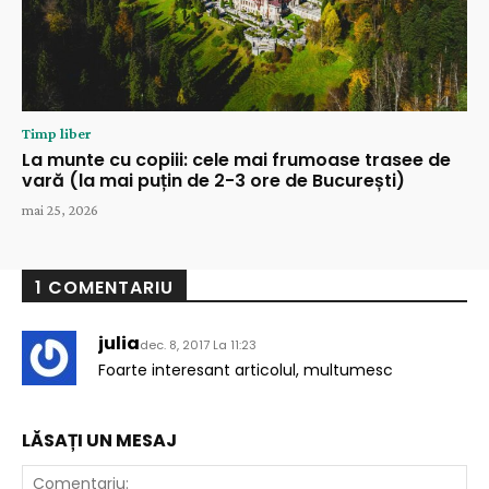
Timp liber
La munte cu copiii: cele mai frumoase trasee de
vară (la mai puțin de 2-3 ore de București)
mai 25, 2026
1 COMENTARIU
julia
dec. 8, 2017 La 11:23
Foarte interesant articolul, multumesc
LĂSAȚI UN MESAJ