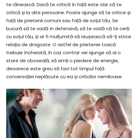
te rănească. Dacă te critică în față este clar că te
critică și la alte persoane. Poate ajunge să te critice și
față de prietenii comuni sau față de soțul tău. Se
bucură să te vadă în defensivă, să te vadă că te cerți
cu soțul tău, și ar fi mulțumită să reușească să-ți strice
relația de dragoste. O astfel de prietenie toxică
trebuie încheiată, în caz contrar vei ajunge să ai o
stare de oboseală, să simți o piedere de energie,
deoarece este greu să faci tot timpul față
conversației neplăcute cu ea și criticilor nemiloase.