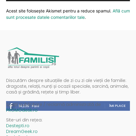
Acest site folosește Akismet pentru a reduce spamul.
Află cum
sunt procesate datele comentariilor tale
.
Discutăm despre situațiile de zi cu zi ale vieții de familie:
dragoste, relații, nunți și ocazii speciale, sarcină, animale,
casă și grădină, rețete și timp liber.
Spații publicitare / reclamă administrată de
ÎMI PLACE
14,235
Fani
PROMOdesk.ro
Site-uri din rețea:
Destepti.ro
DreamGeek.ro