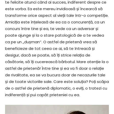
te felicite atunci când ai succes, indiferent despre ce
este vorba. Ea este mereu invidioasă și încearcă să
transforme orice aspect al vieții tale într-o competiție.
Amiciția este înțeleasă de ea ca o concurență, ca un
concurs între tine și ea, te vede ca un adversar și
poate ajunge și la o stare patologică de a te vedea
ca pe un ,,dușmanˮ. O astfel de prietenă vrea să
beneficieze de tot ceea ce ai, să te întreacă și
desigur, dacă se poate, să îți strice relația de
căsătorie, să îți cucerească bărbatul. Mare atenție la o
astfel de prietenă! Între tine și ea va fi doar o relație
de rivalitate, ea se va bucura doar de necazurile tale
și de toate victoriile sale. Care este soluția? Poți scăpa
de o astfel de prietenă diplomatic, o eviți, o tratezi cu
indiferență și pui capăt prieteniei cu ea.