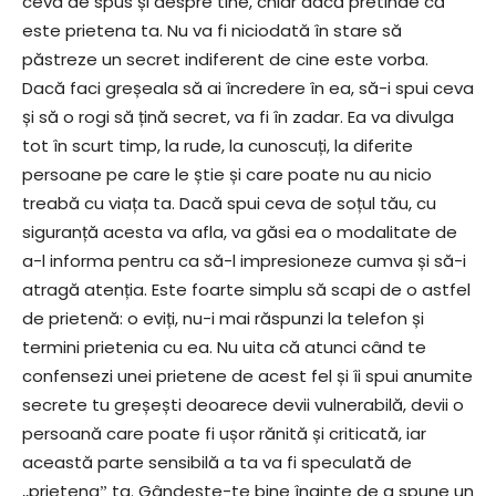
ceva de spus și despre tine, chiar dacă pretinde că
este prietena ta. Nu va fi niciodată în stare să
păstreze un secret indiferent de cine este vorba.
Dacă faci greșeala să ai încredere în ea, să-i spui ceva
și să o rogi să țină secret, va fi în zadar. Ea va divulga
tot în scurt timp, la rude, la cunoscuți, la diferite
persoane pe care le știe și care poate nu au nicio
treabă cu viața ta. Dacă spui ceva de soțul tău, cu
siguranță acesta va afla, va găsi ea o modalitate de
a-l informa pentru ca să-l impresioneze cumva și să-i
atragă atenția. Este foarte simplu să scapi de o astfel
de prietenă: o eviți, nu-i mai răspunzi la telefon și
termini prietenia cu ea. Nu uita că atunci când te
confensezi unei prietene de acest fel și îi spui anumite
secrete tu greșești deoarece devii vulnerabilă, devii o
persoană care poate fi ușor rănită și criticată, iar
această parte sensibilă a ta va fi speculată de
,,prietenaˮ ta. Gândește-te bine înainte de a spune un