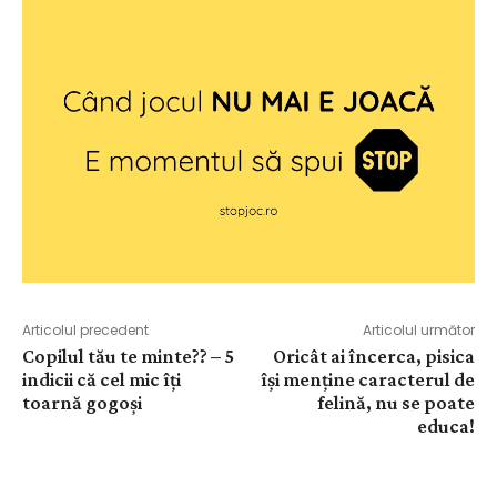
Articolul precedent
Articolul următor
Copilul tău te minte?? – 5
Oricât ai încerca, pisica
indicii că cel mic îți
își menține caracterul de
toarnă gogoși
felină, nu se poate
educa!