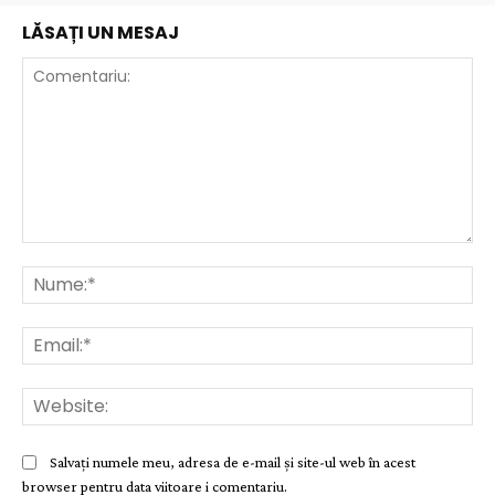
LĂSAȚI UN MESAJ
Comentariu:
Nu
Ema
Web
Salvați numele meu, adresa de e-mail și site-ul web în acest
browser pentru data viitoare i comentariu.