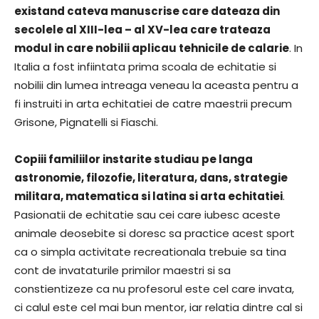
existand cateva manuscrise care dateaza din
secolele al XIII-lea – al XV-lea care trateaza
modul in care nobilii aplicau tehnicile de calarie
. In
Italia a fost infiintata prima scoala de echitatie si
nobilii din lumea intreaga veneau la aceasta pentru a
fi instruiti in arta echitatiei de catre maestrii precum
Grisone, Pignatelli si Fiaschi.
Copiii familiilor instarite studiau pe langa
astronomie, filozofie, literatura, dans, strategie
militara, matematica si latina si arta echitatiei
.
Pasionatii de echitatie sau cei care iubesc aceste
animale deosebite si doresc sa practice acest sport
ca o simpla activitate recreationala trebuie sa tina
cont de invataturile primilor maestri si sa
constientizeze ca nu profesorul este cel care invata,
ci calul este cel mai bun mentor, iar relatia dintre cal si