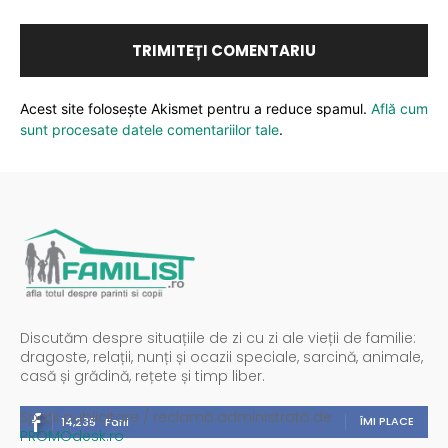
Acest site folosește Akismet pentru a reduce spamul.
Află cum
sunt procesate datele comentariilor tale
.
Discutăm despre situațiile de zi cu zi ale vieții de familie:
dragoste, relații, nunți și ocazii speciale, sarcină, animale,
casă și grădină, rețete și timp liber.
Spații publicitare / reclamă administrată de
ÎMI PLACE
14,235
Fani
PROMOdesk.ro