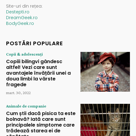
Site-uri din rețea:
Destepti.ro
DreamGeek.ro
BodyGeek.ro
POSTĂRI POPULARE
Copii & adolescenți
Copiii bilingvi gândesc
altfel! Vezi care sunt
avantajele învățării unei a
doua limbi la vârste
fragede
mart. 30, 2022
Animale de companie
Cum știi dacă pisica ta este
bolnavă? Iată care sunt
principalele simptome care
trădează starea ei de