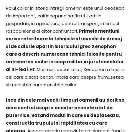
Rolul cailor in istoria intregii omeniri este unul deosebit
de important, caii incepand sa fie utilizati in
gospodarii, in agricultura, pentru transport, in timpul
razboaielor si al altor confruntari.
Primele mentiuni
scrise referitoare la tehnicile stravechi de dresaj
si de calarie apartin istoricului grec Xenophon
care a descris numeroase tehnici folosite pentru
antrenarea cailor in scop militar in jurul secolului
al III-lea i.Hr
. Mai mult decat atat, Xenophon a fost si
cel care a scris pentru intaia oara despre frumusetea
si maiestria caracteristice cailor.
Inca din cele mai vechi timpuri oamenii au dorit sa
aiba control asupra acestor animale atat de
puternice, vazand modul in care se deplaseaza,
constructia trupului si rapiditatea cu care
alearga
. Asadar, calaria reprezinta un element foarte