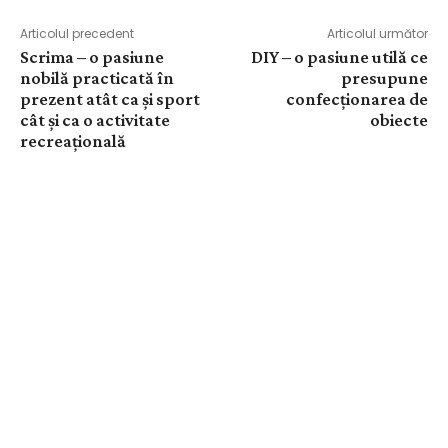
Articolul precedent
Articolul următor
Scrima – o pasiune
DIY – o pasiune utilă ce
nobilă practicată în
presupune
prezent atât ca și sport
confecționarea de
cât și ca o activitate
obiecte
recreațională