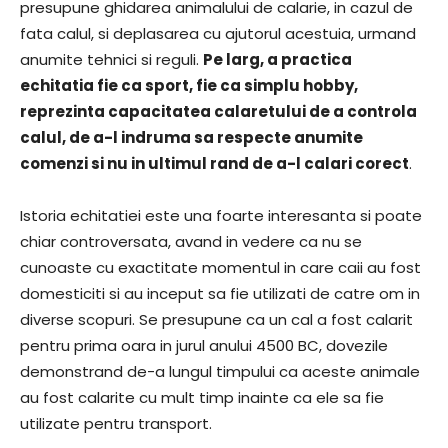
presupune ghidarea animalului de calarie, in cazul de
fata calul, si deplasarea cu ajutorul acestuia, urmand
anumite tehnici si reguli.
Pe larg, a practica
echitatia fie ca sport, fie ca simplu hobby,
reprezinta capacitatea calaretului de a controla
calul, de a-l indruma sa respecte anumite
comenzi si nu in ultimul rand de a-l calari corect
.
Istoria echitatiei este una foarte interesanta si poate
chiar controversata, avand in vedere ca nu se
cunoaste cu exactitate momentul in care caii au fost
domesticiti si au inceput sa fie utilizati de catre om in
diverse scopuri. Se presupune ca un cal a fost calarit
pentru prima oara in jurul anului 4500 BC, dovezile
demonstrand de-a lungul timpului ca aceste animale
au fost calarite cu mult timp inainte ca ele sa fie
utilizate pentru transport.