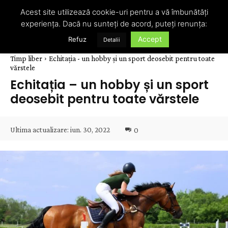
Acest site utilizează cookie-uri pentru a vă îmbunătăți
experiența. Dacă nu sunteți de acord, puteți renunța:
Accept
Refuz
Detalii
Timp liber
Echitația - un hobby și un sport deosebit pentru toate
vărstele
Echitația – un hobby și un sport
deosebit pentru toate vărstele
Ultima actualizare:
iun. 30, 2022
0