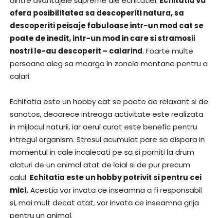
dintre avantajele supreme ale echitatiei.
Echitatia va
ofera posibilitatea sa descoperiti natura, sa
descoperiti peisaje fabuloase intr-un mod cat se
poate de inedit, intr-un mod in care si stramosii
nostri le-au descoperit – calarind
. Foarte multe
persoane aleg sa mearga in zonele montane pentru a
calari.
Echitatia este un hobby cat se poate de relaxant si de
sanatos, deoarece intreaga activitate este realizata
in mijlocul naturii, iar aerul curat este benefic pentru
intregul organism. Stresul acumulat pare sa dispara in
momentul in cale incalecati pe sa si porniti la drum
alaturi de un animal atat de loial si de pur precum
calul.
Echitatia este un hobby potrivit si pentru cei
mici.
Acestia vor invata ce inseamna a fi responsabil
si, mai mult decat atat, vor invata ce inseamna grija
pentru un animal.