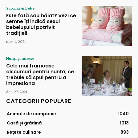
Sarcină & Bebe
Este fată sau băiat? Vezi ce
semne îți indică sexul
bebelușului potrivit
tradiției!
nov. 1, 2021
Nunți și mirese
Cele mai frumoase
discursuri pentru nuntă, ce
trebuie să spui pentru a
impresiona
dec. 27, 2021
CATEGORII POPULARE
Animale de companie
1040
Casă și grădină
1013
Rețete culinare
893