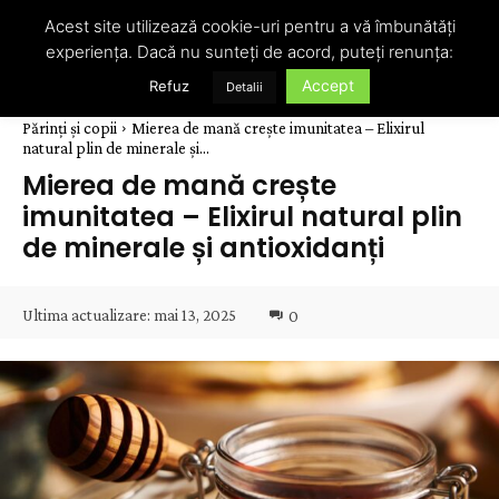
Acest site utilizează cookie-uri pentru a vă îmbunătăți
experiența. Dacă nu sunteți de acord, puteți renunța:
Accept
Refuz
Detalii
Părinți și copii
Mierea de mană crește imunitatea – Elixirul
natural plin de minerale și...
Mierea de mană crește
imunitatea – Elixirul natural plin
de minerale și antioxidanți
Ultima actualizare:
mai 13, 2025
0