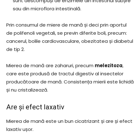
sunt descompuși de enzimele din intestinul subțire
sau din microflora intestinală.
Prin consumul de miere de mană și deci prin aportul
de polifenoli vegetali, se previn diferite boli, precum:
cancerul, bolile cardiovasculare, obezitatea și diabetul
de tip 2.
Mierea de mană are zaharuri, precum
melezitoza
,
care este produsă de tractul digestiv al insectelor
producătoare de mană. Consistența mierii este lichidă
și nu cristalizează.
Are și efect laxativ
Mierea de mană este un bun cicatrizant și are și efect
laxativ ușor.