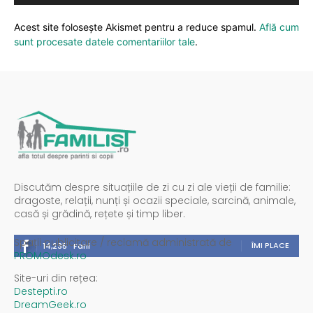
Acest site folosește Akismet pentru a reduce spamul.
Află cum
sunt procesate datele comentariilor tale
.
Discutăm despre situațiile de zi cu zi ale vieții de familie:
dragoste, relații, nunți și ocazii speciale, sarcină, animale,
casă și grădină, rețete și timp liber.
Spații publicitare / reclamă administrată de
ÎMI PLACE
14,235
Fani
PROMOdesk.ro
Site-uri din rețea:
Destepti.ro
DreamGeek.ro