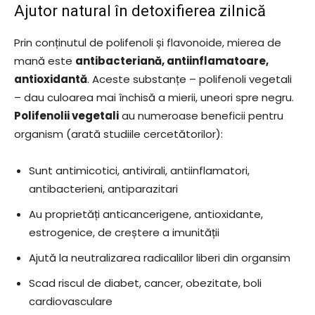
Ajutor natural în detoxifierea zilnică
Prin conținutul de polifenoli și flavonoide, mierea de
mană este
antibacteriană, antiinflamatoare,
antioxidantă
. Aceste substanțe – polifenoli vegetali
– dau culoarea mai închisă a mierii, uneori spre negru.
Polifenolii vegetali
au numeroase beneficii pentru
organism (arată studiile cercetătorilor):
Sunt antimicotici, antivirali, antiinflamatori,
antibacterieni, antiparazitari
Au proprietăți anticancerigene, antioxidante,
estrogenice, de creștere a imunității
Ajută la neutralizarea radicalilor liberi din organsim
Scad riscul de diabet, cancer, obezitate, boli
cardiovasculare