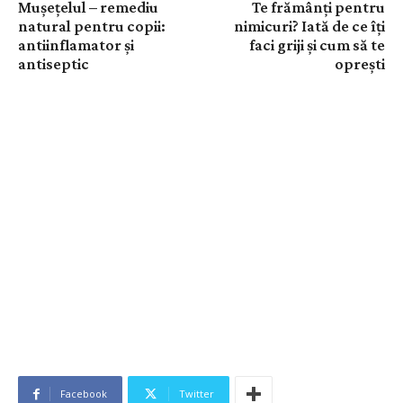
Mușețelul – remediu
Te frămânți pentru
natural pentru copii:
nimicuri? Iată de ce îți
antiinflamator și
faci griji și cum să te
antiseptic
oprești
Facebook
Twitter