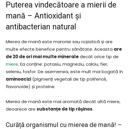
Puterea vindecătoare a mierii de
mană – Antioxidant și
antibacterian natural
Mierea de mană este maronie sau roșiatică și are
multe efecte benefice pentru sănătate. Aceasta
are
de 20 de ori mai multe minerale
decât orice tip de
miere
. Ea conține: potasiu, magneziu, calciu, fier,
seleniu, fosfor. De asemenea, este mult mai bogată în
aminoacizi
(pigmenți vegetali de tip polifenoli,
flavonoide) și proteine.
Mierea de mană este mai aromată decât altă miere,
deoarece are
substanțe de tip rășinos
.
Curăță organismul cu mierea de mană! –