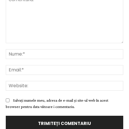
Comentariu:
Nu
Ema
Web
Salvați numele meu, adresa de e-mail și site-ul web în acest
browser pentru data viitoare i comentariu.