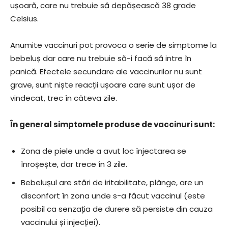
ușoară, care nu trebuie să depășească 38 grade
Celsius.
Anumite vaccinuri pot provoca o serie de simptome la
bebeluș dar care nu trebuie să-i facă să intre în
panică. Efectele secundare ale vaccinurilor nu sunt
grave, sunt niște reacții ușoare care sunt ușor de
vindecat, trec în câteva zile.
În general simptomele produse de vaccinuri sunt:
Zona de piele unde a avut loc înjectarea se
înroșește, dar trece în 3 zile.
Bebelușul are stări de iritabilitate, plânge, are un
disconfort în zona unde s-a făcut vaccinul (este
posibil ca senzația de durere să persiste din cauza
vaccinului și injecției).