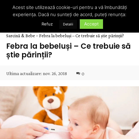
Acest site utilizează cookie-uri pentru a vă îmbunătăți
experiența. Dacă nu sunteți de acord, puteți renunța:
Accept
Refuz
Detalii
Sarcină & Bebe
Febra la bebeluși – Ce trebuie să știe părinții?
Febra la bebeluși – Ce trebuie să
știe părinții?
Ultima actualizare:
nov. 26, 2018
0