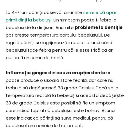
La 4-7 luni părinții observă anumite
semne că apar
primii dinți la bebeluși.
Un simptom poate fi febra la
bebeluși de la dințișori. Anumite
probleme la dentiție
pot crește temperatura corpului bebelușului. De
regulă părinții se îngrijorează imediat atunci când
bebelușul face febră pentru că le este frică că ar
putea fi un semn de boală.
Inflamația gingiei din cauza erupției dentare
poate produce o ușoară stare febrilă, dar care nu
trebuie să depășească 38 grade Celsius. Dacă se ia
temperatura rectală la bebeluș și aceasta depășește
38 de grade Celsius este posibil să fie un simptom
care indică faptul că bebelușul este bolnav. Atunci
este indicat ca părinții să sune medicul, pentru că
bebelușul are nevoie de tratament.