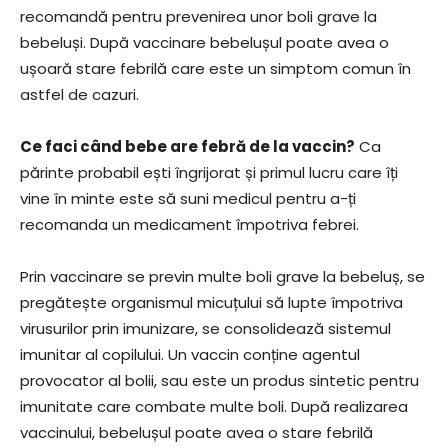
recomandă pentru prevenirea unor boli grave la
bebeluși. După vaccinare bebelușul poate avea o
ușoară stare febrilă care este un simptom comun în
astfel de cazuri.
Ce faci când bebe are febră de la vaccin?
Ca
părinte probabil ești îngrijorat și primul lucru care îți
vine în minte este să suni medicul pentru a-ți
recomanda un medicament împotriva febrei.
Prin vaccinare se previn multe boli grave la bebeluș, se
pregătește organismul micuțului să lupte împotriva
virusurilor prin imunizare, se consolidează sistemul
imunitar al copilului. Un vaccin conține agentul
provocator al bolii, sau este un produs sintetic pentru
imunitate care combate multe boli. După realizarea
vaccinului, bebelușul poate avea o stare febrilă