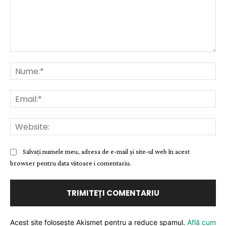
Comentariu:
Nu
Ema
Web
Salvați numele meu, adresa de e-mail și site-ul web în acest
browser pentru data viitoare i comentariu.
Acest site folosește Akismet pentru a reduce spamul.
Află cum