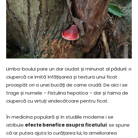
Limba-boului pare un dar ciudat și minunat al pădurii: o
ciupercă ce imită înfățișarea și textura unui ficat
proaspăt ori a unei bucăți de carne crudă. De aici i se
trage și numele – Fistulina hepatica – dar și faima de
ciupercă cu virtuți vindecătoare pentru ficat.
În medicina populară și în studiile moderne i se
atribuie
efecte benefice asupra ficatului
: se spune
că ar putea ajuta la curățarea lui, la ameliorarea