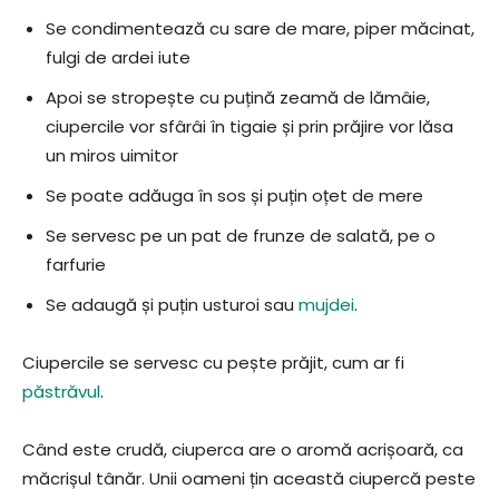
Se condimentează cu sare de mare, piper măcinat,
fulgi de ardei iute
Apoi se stropește cu puțină zeamă de lămâie,
ciupercile vor sfârâi în tigaie și prin prăjire vor lăsa
un miros uimitor
Se poate adăuga în sos și puțin oțet de mere
Se servesc pe un pat de frunze de salată, pe o
farfurie
Se adaugă și puțin usturoi sau
mujdei
.
Ciupercile se servesc cu pește prăjit, cum ar fi
păstrăvul
.
Când este crudă, ciuperca are o aromă acrișoară, ca
măcrișul tânăr. Unii oameni țin această ciupercă peste