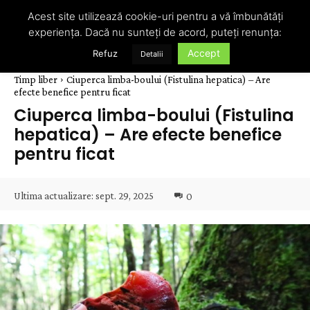
Acest site utilizează cookie-uri pentru a vă îmbunătăți
experiența. Dacă nu sunteți de acord, puteți renunța:
Accept
Refuz
Detalii
Timp liber
Ciuperca limba-boului (Fistulina hepatica) – Are
efecte benefice pentru ficat
Ciuperca limba-boului (Fistulina
hepatica) – Are efecte benefice
pentru ficat
Ultima actualizare:
sept. 29, 2025
0