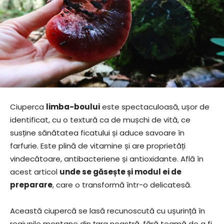
Ciuperca
limba-boului
este spectaculoasă, ușor de
identificat, cu o textură ca de mușchi de vită, ce
susține sănătatea ficatului și aduce savoare în
farfurie. Este plină de vitamine și are proprietăți
vindecătoare, antibacteriene și antioxidante. Află în
acest articol
unde se găsește și modul ei de
preparare
, care o transformă într-o delicatesă.
Această ciupercă se lasă recunoscută cu ușurință în
regiunile montane din țara noastră, fără teamă de a fi