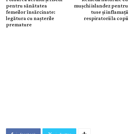
pentru sănătatea
mușchi islandez pentru
femeilor însărcinate:
tuse și inflamații
legătura cu nașterile
respiratorii la copii
premature