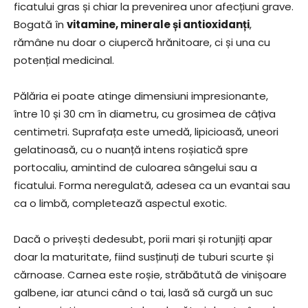
ficatului gras și chiar la prevenirea unor afecțiuni grave.
Bogată în
vitamine, minerale și antioxidanți
,
rămâne nu doar o ciupercă hrănitoare, ci și una cu
potențial medicinal.
Pălăria ei poate atinge dimensiuni impresionante,
între 10 și 30 cm în diametru, cu grosimea de câțiva
centimetri. Suprafața este umedă, lipicioasă, uneori
gelatinoasă, cu o nuanță intens roșiatică spre
portocaliu, amintind de culoarea sângelui sau a
ficatului. Forma neregulată, adesea ca un evantai sau
ca o limbă, completează aspectul exotic.
Dacă o privești dedesubt, porii mari și rotunjiți apar
doar la maturitate, fiind susținuți de tuburi scurte și
cărnoase. Carnea este roșie, străbătută de vinișoare
galbene, iar atunci când o tai, lasă să curgă un suc