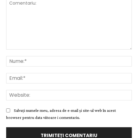
Comentariu:
Nu
Ema
Web
Salvați numele meu, adresa de e-mail și site-ul web în acest
browser pentru data viitoare i comentariu.