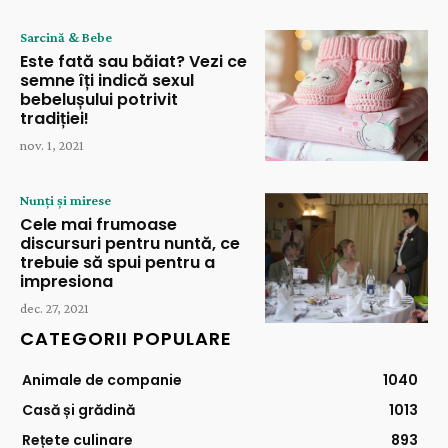
Sarcină & Bebe
Este fată sau băiat? Vezi ce
semne îți indică sexul
bebelușului potrivit
tradiției!
nov. 1, 2021
Nunți și mirese
Cele mai frumoase
discursuri pentru nuntă, ce
trebuie să spui pentru a
impresiona
dec. 27, 2021
CATEGORII POPULARE
Animale de companie
1040
Casă și grădină
1013
Rețete culinare
893