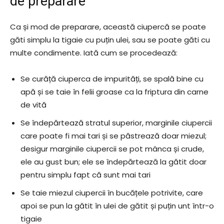
de preparare
Ca și mod de preparare, această ciupercă se poate
găti simplu la tigaie cu puțin ulei, sau se poate găti cu
multe condimente. Iată cum se procedează:
Se curăță ciuperca de impurități, se spală bine cu
apă și se taie în felii groase ca la friptura din carne
de vită
Se îndepărtează stratul superior, marginile ciupercii
care poate fi mai tari și se păstrează doar miezul;
desigur marginile ciupercii se pot mânca și crude,
ele au gust bun; ele se îndepărtează la gătit doar
pentru simplu fapt că sunt mai tari
Se taie miezul ciupercii în bucățele potrivite, care
apoi se pun la gătit în ulei de gătit și puțin unt într-o
tigaie