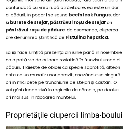
confundată cu vreo rudă otrăvitoare, ea este un dar
al pădurii. În popor i se spune
beefsteak fungus
, dar
și
burete de stejar, păstrăvul roșu de stejar
ori
păstrăvul roșu de pădure
; de asemenea, ciuperca
are denumirea științifică de
Fistulina hepatica
.
Ea își face simțită prezența din iunie până în noiembrie
ca o pată vie de culoare roșiatică în frunzișul umed al
pădurii. Trăiește de obicei ca specie saprofită, alteori
este ca un musafir ușor parazit, așezându-se singură
ori în mici cete pe trunchiurile de stejari și castani. O
vei găsi deopotrivă în regiunile de câmpie, pe dealuri
ori mai sus, în răcoarea muntelui.
Proprietățile ciupercii limba-boului