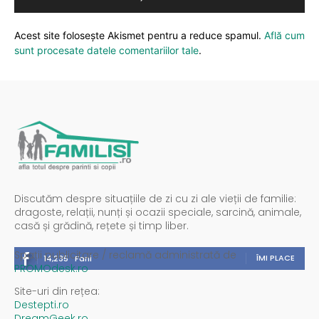
Acest site folosește Akismet pentru a reduce spamul.
Află cum
sunt procesate datele comentariilor tale
.
Discutăm despre situațiile de zi cu zi ale vieții de familie:
dragoste, relații, nunți și ocazii speciale, sarcină, animale,
casă și grădină, rețete și timp liber.
Spații publicitare / reclamă administrată de
ÎMI PLACE
14,235
Fani
PROMOdesk.ro
Site-uri din rețea:
Destepti.ro
DreamGeek.ro