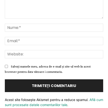
Comentariu:
Nu
Ema
Web
Salvați numele meu, adresa de e-mail și site-ul web în acest
browser pentru data viitoare i comentariu.
Acest site folosește Akismet pentru a reduce spamul.
Află cum
sunt procesate datele comentariilor tale
.