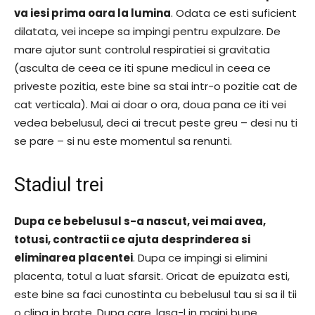
va iesi prima oara la lumina
. Odata ce esti suficient
dilatata, vei incepe sa impingi pentru expulzare. De
mare ajutor sunt controlul respiratiei si gravitatia
(asculta de ceea ce iti spune medicul in ceea ce
priveste pozitia, este bine sa stai intr-o pozitie cat de
cat verticala). Mai ai doar o ora, doua pana ce iti vei
vedea bebelusul, deci ai trecut peste greu – desi nu ti
se pare – si nu este momentul sa renunti.
Stadiul trei
Dupa ce bebelusul s-a nascut, vei mai avea,
totusi, contractii ce ajuta desprinderea si
eliminarea placentei
. Dupa ce impingi si elimini
placenta, totul a luat sfarsit. Oricat de epuizata esti,
este bine sa faci cunostinta cu bebelusul tau si sa il tii
o clipa in brate. Dupa care, lasa-l in maini bune,