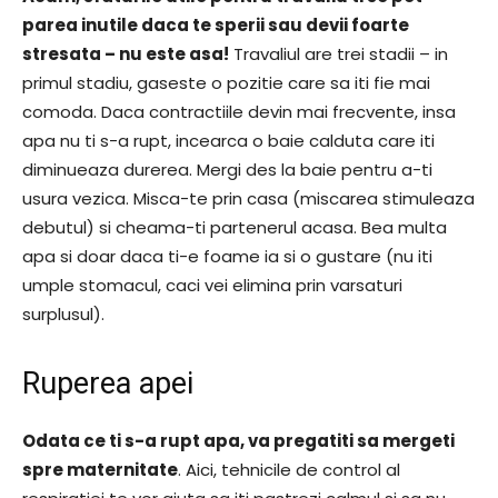
parea inutile daca te sperii sau devii foarte
stresata – nu este asa!
Travaliul are trei stadii – in
primul stadiu, gaseste o pozitie care sa iti fie mai
comoda. Daca contractiile devin mai frecvente, insa
apa nu ti s-a rupt, incearca o baie calduta care iti
diminueaza durerea. Mergi des la baie pentru a-ti
usura vezica. Misca-te prin casa (miscarea stimuleaza
debutul) si cheama-ti partenerul acasa. Bea multa
apa si doar daca ti-e foame ia si o gustare (nu iti
umple stomacul, caci vei elimina prin varsaturi
surplusul).
Ruperea apei
Odata ce ti s-a rupt apa, va pregatiti sa mergeti
spre maternitate
. Aici, tehnicile de control al