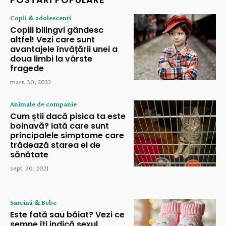
Copii & adolescenți
Copiii bilingvi gândesc
altfel! Vezi care sunt
avantajele învățării unei a
doua limbi la vârste
fragede
mart. 30, 2022
Animale de companie
Cum știi dacă pisica ta este
bolnavă? Iată care sunt
principalele simptome care
trădează starea ei de
sănătate
sept. 30, 2021
Sarcină & Bebe
Este fată sau băiat? Vezi ce
semne îți indică sexul