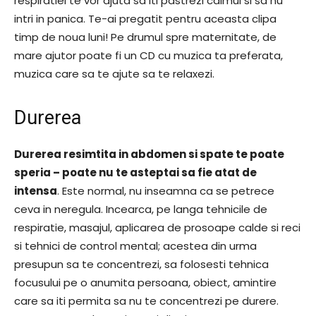
respiratiei te vor ajuta sa iti pastrezi calmul si sa nu
intri in panica. Te-ai pregatit pentru aceasta clipa
timp de noua luni! Pe drumul spre maternitate, de
mare ajutor poate fi un CD cu muzica ta preferata,
muzica care sa te ajute sa te relaxezi.
Durerea
Durerea resimtita in abdomen si spate te poate
speria – poate nu te asteptai sa fie atat de
intensa
. Este normal, nu inseamna ca se petrece
ceva in neregula. Incearca, pe langa tehnicile de
respiratie, masajul, aplicarea de prosoape calde si reci
si tehnici de control mental; acestea din urma
presupun sa te concentrezi, sa folosesti tehnica
focusului pe o anumita persoana, obiect, amintire
care sa iti permita sa nu te concentrezi pe durere.