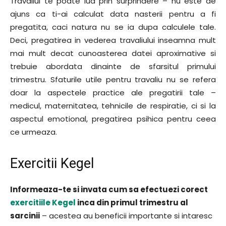
Travaliul te poate lua prin surprindere – nu este de
ajuns ca ti-ai calculat data nasterii pentru a fi
pregatita, caci natura nu se ia dupa calculele tale.
Deci, pregatirea in vederea travaliului inseamna mult
mai mult decat cunoasterea datei aproximative si
trebuie abordata dinainte de sfarsitul primului
trimestru. Sfaturile utile pentru travaliu nu se refera
doar la aspectele practice ale pregatirii tale –
medicul, maternitatea, tehnicile de respiratie, ci si la
aspectul emotional, pregatirea psihica pentru ceea
ce urmeaza.
Exercitii Kegel
Informeaza-te si invata cum sa efectuezi corect
exercitiile Kegel
inca din primul trimestru al
sarcinii
– acestea au beneficii importante si intaresc