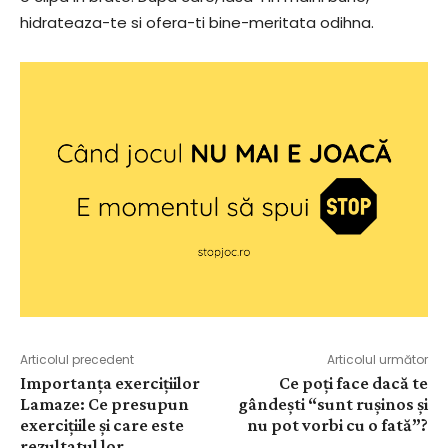
hidrateaza-te si ofera-ti bine-meritata odihna.
Articolul precedent
Articolul următor
Importanța exercițiilor
Ce poți face dacă te
Lamaze: Ce presupun
gândești “sunt rușinos și
exercițiile și care este
nu pot vorbi cu o fată”?
rezultatul lor