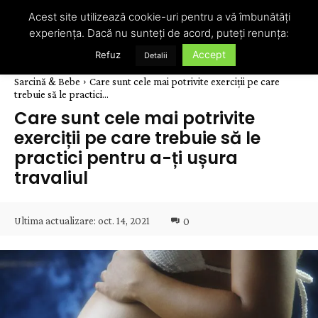
Acest site utilizează cookie-uri pentru a vă îmbunătăți
experiența. Dacă nu sunteți de acord, puteți renunța:
Accept
Refuz
Detalii
Sarcină & Bebe
Care sunt cele mai potrivite exerciții pe care
trebuie să le practici...
Care sunt cele mai potrivite
exerciții pe care trebuie să le
practici pentru a-ți ușura
travaliul
Ultima actualizare:
oct. 14, 2021
0