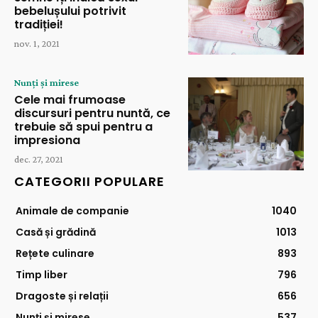
bebelușului potrivit
tradiției!
nov. 1, 2021
Nunți și mirese
Cele mai frumoase
discursuri pentru nuntă, ce
trebuie să spui pentru a
impresiona
dec. 27, 2021
CATEGORII POPULARE
Animale de companie
1040
Casă și grădină
1013
Rețete culinare
893
Timp liber
796
Dragoste și relații
656
Nunți și mirese
537