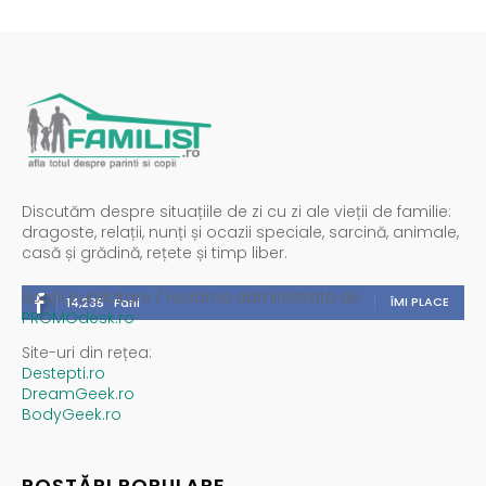
Discutăm despre situațiile de zi cu zi ale vieții de familie:
dragoste, relații, nunți și ocazii speciale, sarcină, animale,
casă și grădină, rețete și timp liber.
Spații publicitare / reclamă administrată de
ÎMI PLACE
14,235
Fani
PROMOdesk.ro
Site-uri din rețea:
Destepti.ro
DreamGeek.ro
BodyGeek.ro
POSTĂRI POPULARE