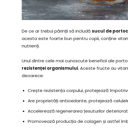
De ce ar trebui părinții să includă
sucul de porto
acesta este foarte bun pentru copii, conține vitamine
nutrienți.
Unul dintre cele mai cunoscute beneficii ale port
rezistenței organismului
. Aceste fructe au vit
deoarece:
Crește rezistența corpului, protejează împotriva
Are proprietăți antioxidante, protejează celulele 
Accelerează regenerarea țesuturilor deteriora
Promovează producția de colagen și astfel îmb