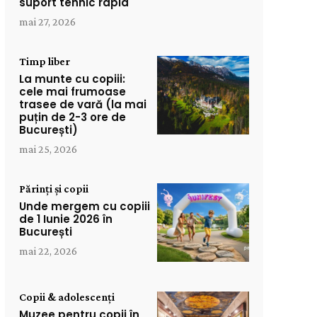
suport tehnic rapid
mai 27, 2026
Timp liber
La munte cu copiii:
cele mai frumoase
trasee de vară (la mai
puțin de 2-3 ore de
București)
mai 25, 2026
Părinți și copii
Unde mergem cu copiii
de 1 Iunie 2026 în
București
mai 22, 2026
Copii & adolescenți
Muzee pentru copii în