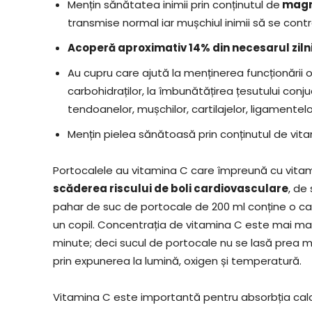
Mențin sănătatea inimii prin conținutul de
magn
transmise normal iar mușchiul inimii să se cont
Acoperă aproximativ 14% din necesarul ziln
Au cupru care ajută la menținerea funcționării o
carbohidraților, la îmbunătățirea țesutului conjucti
tendoanelor, mușchilor, cartilajelor, ligamentelo
Mențin pielea sănătoasă prin conținutul de vitam
Portocalele au vitamina C care împreună cu vitamin
scăderea riscului de boli cardiovasculare
, de
pahar de suc de portocale de 200 ml conține o can
un copil. Concentrația de vitamina C este mai mar
minute; deci sucul de portocale nu se lasă prea m
prin expunerea la lumină, oxigen și temperatură.
Vitamina C este importantă pentru absorbția calciul