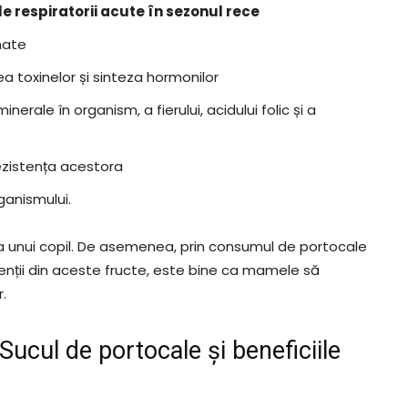
rale respiratorii acute în sezonul rece
mate
a toxinelor și sinteza hormonilor
nerale în organism, a fierului, acidului folic și a
ezistența acestora
ganismului.
 a unui copil. De asemenea, prin consumul de portocale
ienții din aceste fructe, este bine ca mamele să
.
Sucul de portocale și beneficiile