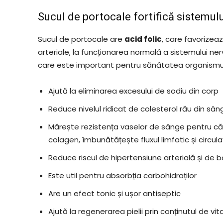
Sucul de portocale fortifică sistemulu
Sucul de portocale are
acid folic
, care favorizeaz
arteriale, la funcționarea normală a sistemului ne
care este important pentru sănătatea organismul
Ajută la eliminarea excesului de sodiu din corp
Reduce nivelul ridicat de colesterol rău din sâ
Mărește rezistența vaselor de sânge pentru că
colagen, îmbunătățește fluxul limfatic și circula
Reduce riscul de hipertensiune arterială și de b
Este util pentru absorbția carbohidraților
Are un efect tonic și ușor antiseptic
Ajută la regenerarea pielii prin conținutul de vi