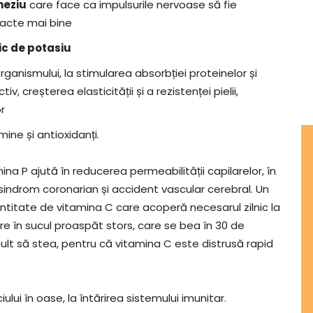
eziu
care face ca impulsurile nervoase să fie
racte mai bine
ic de potasiu
rganismului, la stimularea absorbției proteinelor și
v, creșterea elasticității și a rezistenței pielii,
r
ine și antioxidanți.
a P ajută în reducerea permeabilității capilarelor, în
 sindrom coronarian și accident vascular cerebral. Un
titate de vitamina C care acoperă necesarul zilnic la
e în sucul proaspăt stors, care se bea în 30 de
ult să stea, pentru că vitamina C este distrusă rapid
ui în oase, la întărirea sistemului imunitar.