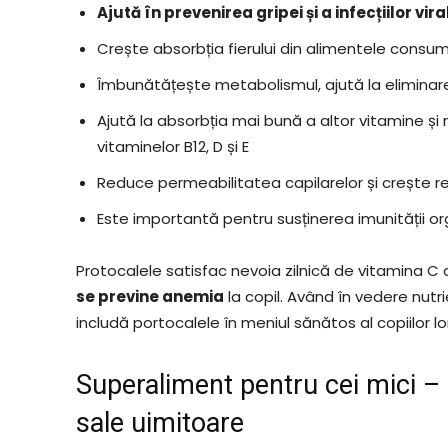
Ajută în prevenirea gripei și a infecțiilor vi
Crește absorbția fierului din alimentele consu
Îmbunătățește metabolismul, ajută la eliminare
Ajută la absorbția mai bună a altor vitamine și mi
vitaminelor B12, D și E
Reduce permeabilitatea capilarelor și crește r
Este importantă pentru susținerea imunității or
Protocalele satisfac nevoia zilnică de vitamina C
se previne anemia
la copil. Având în vedere nutr
includă portocalele în meniul sănătos al copiilor lor
Superaliment pentru cei mici – 
sale uimitoare