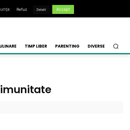
nunța:
Accept
Refuz
Detalii
ULINARE
TIMP LIBER
PARENTING
DIVERSE
i imunitate