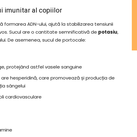
i imunitar al copiilor
ă formarea ADN-ului, ajută la stabilizarea tensiunii
rvos. Sucul are o cantitate semnificativă de
potasiu
,
ui. De asemenea, sucul de portocale:
nge, protejând astfel vasele sanguine
 are hesperidină, care promovează și producția de
ția sângelui
oli cardiovasculare
tamine