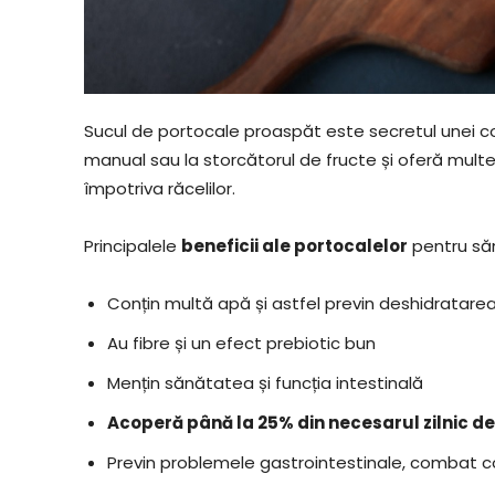
Sucul de portocale proaspăt este secretul unei co
manual sau la storcătorul de fructe și oferă multe
împotriva răcelilor.
Principalele
beneficii ale portocalelor
pentru săn
Conțin multă apă și astfel previn deshidratare
Au fibre și un efect prebiotic bun
Mențin sănătatea și funcția intestinală
Acoperă până la 25% din necesarul zilnic de 
Previn problemele gastrointestinale, combat c