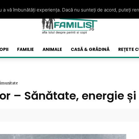
ru a vă îmbunătăți experiența. Dacă nu sunteți de acord, puteți re
OPII
FAMILIE
ANIMALE
CASĂ & GRĂDINĂ
REȚETE C
 imunitate
lor – Sănătate, energie ș