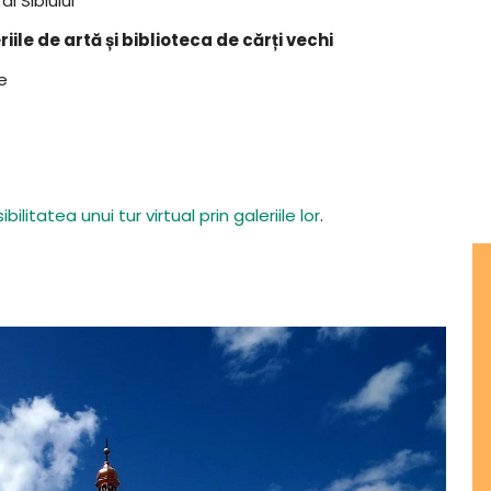
al Sibiului
riile de artă și biblioteca de cărți vechi
e
ibilitatea unui tur virtual prin galeriile lor
.