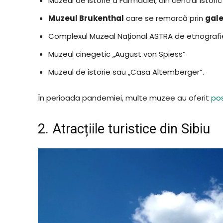
Muzeul de Istorie a Farmaciei, din centrul istoric 
Muzeul Brukenthal
care se remarcă prin
gale
Complexul Muzeal Național ASTRA de etnografi
Muzeul cinegetic „August von Spiess”
Muzeul de istorie sau „Casa Altemberger”.
În perioada pandemiei, multe muzee au oferit
pos
2. Atracțiile turistice din Sibiu