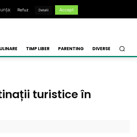
nunța:
Accept
Refuz
Detalii
ULINARE
TIMP LIBER
PARENTING
DIVERSE
nații turistice în