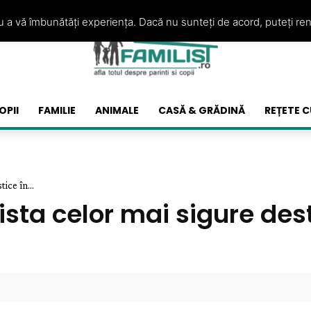
ru a vă îmbunătăți experiența. Dacă nu sunteți de acord, puteți re
OPII
FAMILIE
ANIMALE
CASĂ & GRĂDINĂ
REȚETE C
tice în...
ista celor mai sigure desti