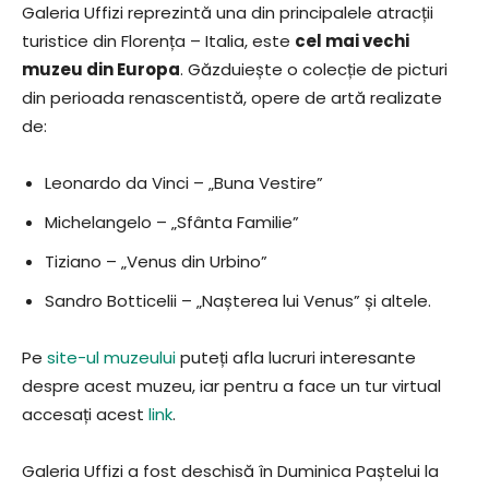
Galeria Uffizi reprezintă una din principalele atracții
turistice din Florența – Italia, este
cel mai vechi
muzeu din Europa
. Găzduiește o colecție de picturi
din perioada renascentistă, opere de artă realizate
de:
Leonardo da Vinci – „Buna Vestire”
Michelangelo – „Sfânta Familie”
Tiziano – „Venus din Urbino”
Sandro Botticelii – „Nașterea lui Venus” și altele.
Pe
site-ul muzeului
puteți afla lucruri interesante
despre acest muzeu, iar pentru a face un tur virtual
accesați acest
link
.
Galeria Uffizi a fost deschisă în Duminica Paștelui la