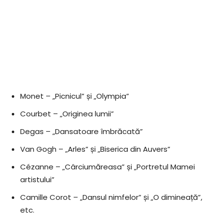
Monet – „Picnicul” și „Olympia”
Courbet – „Originea lumii”
Degas – „Dansatoare îmbrăcată”
Van Gogh – „Arles” și „Biserica din Auvers”
Cézanne – „Cârciumăreasa” și „Portretul Mamei
artistului”
Camille Corot – „Dansul nimfelor” și „O dimineață”,
etc.