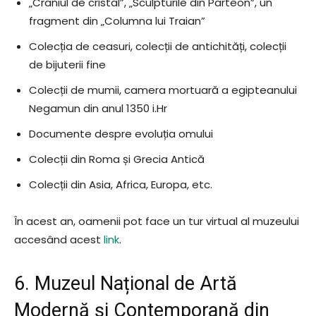
„Craniul de cristal”, „Sculpturile din Parteon”, un
fragment din „Columna lui Traian”
Colecția de ceasuri, colecții de antichități, colecții
de bijuterii fine
Colecții de mumii, camera mortuară a egipteanului
Negamun din anul 1350 i.Hr
Documente despre evoluția omului
Colecții din Roma și Grecia Antică
Colecții din Asia, Africa, Europa, etc.
În acest an, oamenii pot face un tur virtual al muzeului
accesând acest
link
.
6. Muzeul Național de Artă
Modernă și Contemporană din