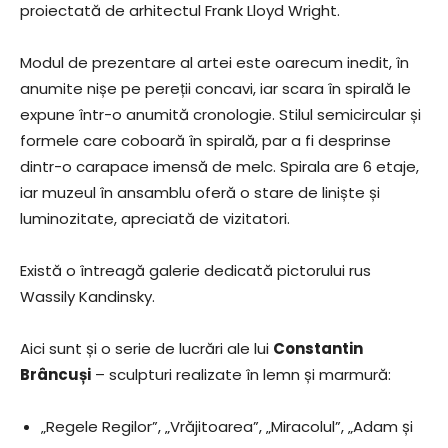
proiectată de arhitectul Frank Lloyd Wright.
Modul de prezentare al artei este oarecum inedit, în
anumite nișe pe pereții concavi, iar scara în spirală le
expune într-o anumită cronologie. Stilul semicircular și
formele care coboară în spirală, par a fi desprinse
dintr-o carapace imensă de melc. Spirala are 6 etaje,
iar muzeul în ansamblu oferă o stare de liniște și
luminozitate, apreciată de vizitatori.
Există o întreagă galerie dedicată pictorului rus
Wassily Kandinsky.
Aici sunt și o serie de lucrări ale lui
Constantin
Brâncuși
– sculpturi realizate în lemn și marmură:
„Regele Regilor”, „Vrăjitoarea”, „Miracolul”, „Adam și