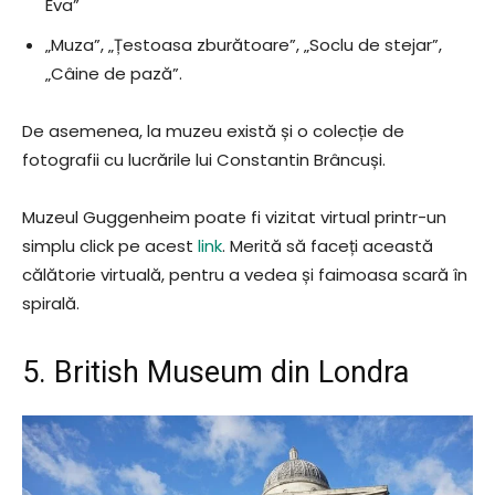
Eva”
„Muza”, „Țestoasa zburătoare”, „Soclu de stejar”,
„Câine de pază”.
De asemenea, la muzeu există și o colecție de
fotografii cu lucrările lui Constantin Brâncuși.
Muzeul Guggenheim poate fi vizitat virtual printr-un
simplu click pe acest
link
. Merită să faceți această
călătorie virtuală, pentru a vedea și faimoasa scară în
spirală.
5. British Museum din Londra