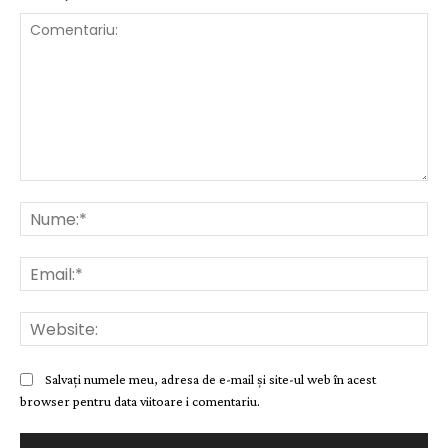
Comentariu:
Nu
Ema
Web
Salvați numele meu, adresa de e-mail și site-ul web în acest
browser pentru data viitoare i comentariu.