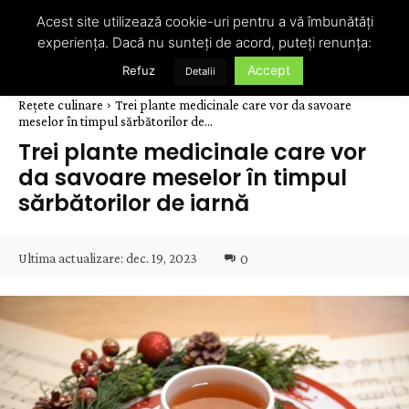
Acest site utilizează cookie-uri pentru a vă îmbunătăți
experiența. Dacă nu sunteți de acord, puteți renunța:
Accept
Refuz
Detalii
Rețete culinare
Trei plante medicinale care vor da savoare
meselor în timpul sărbătorilor de...
Trei plante medicinale care vor
da savoare meselor în timpul
sărbătorilor de iarnă
Ultima actualizare:
dec. 19, 2023
0