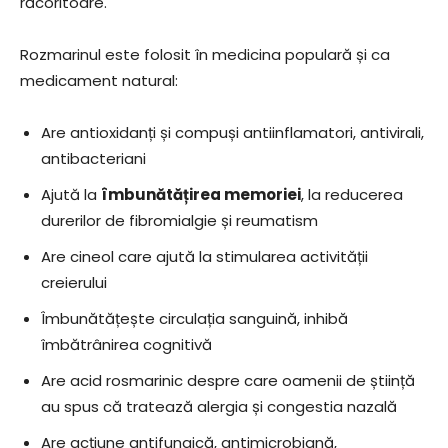
răcoritoare.
Rozmarinul este folosit în medicina populară și ca
medicament natural:
Are antioxidanți și compuși antiinflamatori, antivirali,
antibacteriani
Ajută la
îmbunătățirea memoriei
, la reducerea
durerilor de fibromialgie și reumatism
Are cineol care ajută la stimularea activității
creierului
Îmbunătățește circulația sanguină, inhibă
îmbătrânirea cognitivă
Are acid rosmarinic despre care oamenii de știință
au spus că tratează alergia și congestia nazală
Are acțiune antifungică, antimicrobiană,