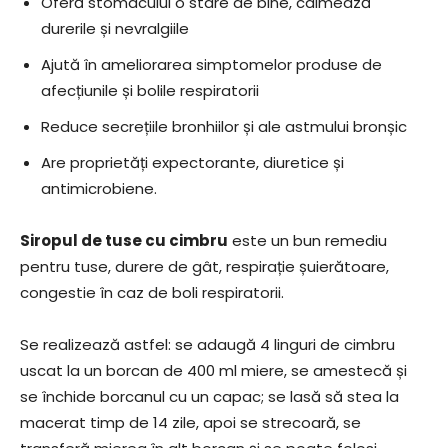
Oferă stomacului o stare de bine, calmează
durerile și nevralgiile
Ajută în ameliorarea simptomelor produse de
afecțiunile și bolile respiratorii
Reduce secrețiile bronhiilor și ale astmului bronșic
Are proprietăți expectorante, diuretice și
antimicrobiene.
Siropul de tuse cu cimbru
este un bun remediu
pentru tuse, durere de gât, respirație șuierătoare,
congestie în caz de boli respiratorii.
Se realizează astfel: se adaugă 4 linguri de cimbru
uscat la un borcan de 400 ml miere, se amestecă și
se închide borcanul cu un capac; se lasă să stea la
macerat timp de 14 zile, apoi se strecoară, se