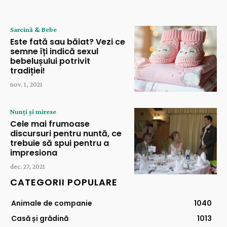
Sarcină & Bebe
Este fată sau băiat? Vezi ce
semne îți indică sexul
bebelușului potrivit
tradiției!
nov. 1, 2021
Nunți și mirese
Cele mai frumoase
discursuri pentru nuntă, ce
trebuie să spui pentru a
impresiona
dec. 27, 2021
CATEGORII POPULARE
Animale de companie
1040
Casă și grădină
1013