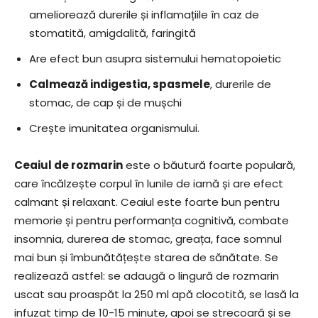
ameliorează durerile și inflamațiile în caz de
stomatită, amigdalită, faringită
Are efect bun asupra sistemului hematopoietic
Calmează indigestia, spasmele
, durerile de
stomac, de cap și de mușchi
Crește imunitatea organismului.
Ceaiul de rozmarin
este o băutură foarte populară,
care încălzește corpul în lunile de iarnă și are efect
calmant și relaxant. Ceaiul este foarte bun pentru
memorie și pentru performanța cognitivă, combate
insomnia, durerea de stomac, greața, face somnul
mai bun și îmbunătățește starea de sănătate. Se
realizează astfel: se adaugă o lingură de rozmarin
uscat sau proaspăt la 250 ml apă clocotită, se lasă la
infuzat timp de 10-15 minute, apoi se strecoară și se