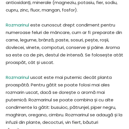
antioxidanți, minerale (magneziu, potasiu, fier, sodiu,
cupru, zinc, fluor, mangan, fosfor).
Rozmarinul
este cunoscut drept condiment pentru
numeroase feluri de mâncare, cum ar fi: preparate din
carne, legume, brânză, paste, sosuri, pește, roșii,
dovlecei, vinete, compoturi, conserve și pâine. Aroma
sa este ca de pin, destul de intensă. Se folosește atât
proaspăt, cât și uscat.
Rozmarinul
uscat este mai puternic decât planta
proaspătă. Pentru gătit se poate folosi mai ales
rozmarin uscat, dacă se dorește o aromă mai
puternică. Rozmarinul se poate combina și cu alte
condimente la gătit: busuioc, pătrunjel, piper negru,
maghiran, oregano, cimbru. Rozmarinul se adaugă și la
infuzii din plante, decocturi, vin fiert, băuturi