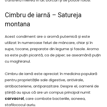
transferă mierea în alt borcan și se poate folosi.
Cimbru de iarnă – Satureja
montana
Acest condiment are o aromă puternică și este
utilizat în numeroase feluri de mâncare, chiar și în
supe, tocane, preparate din legume și fasole. Aroma
sa este puțin picantă, ca de piper; se aseamănă puțin
cu maghiranul.
Cimbru de iarnă este apreciat în medicina populară
pentru proprietățile sale digestive, antivirale,
antibacteriene, antiparazitare. Despre el, oamenii de
știință au spus că are un compus principal numit
carvacrol
, care combate bacteriile, acneea,
stafilococul auriu.