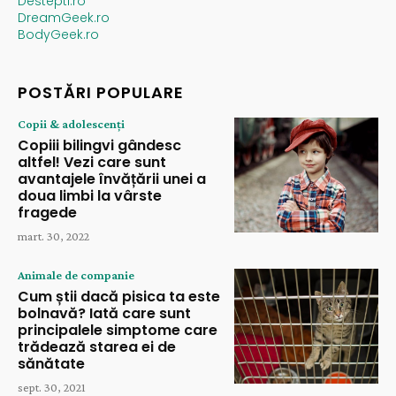
Destepti.ro
DreamGeek.ro
BodyGeek.ro
POSTĂRI POPULARE
Copii & adolescenți
Copiii bilingvi gândesc
altfel! Vezi care sunt
avantajele învățării unei a
doua limbi la vârste
fragede
mart. 30, 2022
Animale de companie
Cum știi dacă pisica ta este
bolnavă? Iată care sunt
principalele simptome care
trădează starea ei de
sănătate
sept. 30, 2021