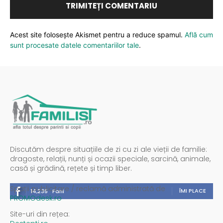
Acest site folosește Akismet pentru a reduce spamul.
Află cum
sunt procesate datele comentariilor tale
.
Discutăm despre situațiile de zi cu zi ale vieții de familie:
dragoste, relații, nunți și ocazii speciale, sarcină, animale,
casă și grădină, rețete și timp liber.
Spații publicitare / reclamă administrată de
ÎMI PLACE
14,235
Fani
PROMOdesk.ro
Site-uri din rețea: