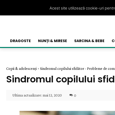
Acest site utilizează cookie-uri pent
DRAGOSTE
NUNȚI & MIRESE
SARCINA & BEBE
C
Copii & adolescenți
Sindromul copilului sfidător - Probleme de com
Sindromul copilului sf
Ultima actualizare:
mai 12, 2020
0