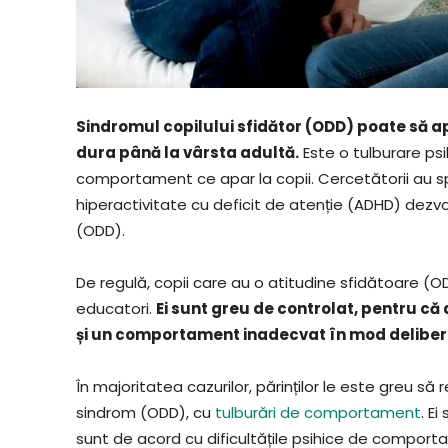
Sindromul copilului sfidător (ODD) poate să apa
dura până la vârsta adultă.
Este o tulburare psih
comportament ce apar la copii. Cercetătorii au sp
hiperactivitate cu deficit de atenție (ADHD) de
(ODD).
De regulă, copii care au o atitudine sfidătoare (O
educatori.
Ei sunt greu de controlat, pentru că
și un comportament inadecvat în mod deliber
În majoritatea cazurilor, părinților le este greu 
sindrom (ODD), cu
tulburări de comportament
. E
sunt de acord cu dificultățile psihice de comport