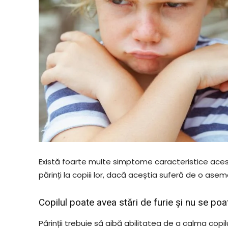
Există foarte multe simptome caracteristice acest
părinți la copiii lor, dacă aceștia suferă de o a
Copilul poate avea stări de furie și nu se po
Părinții trebuie să aibă abilitatea de a calma copilu