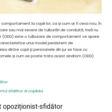
comportament la copiii lor, ca și cum ar fi ceva nou. În
oare sau mai severe de tulburări de conduită, însă nu
dător (ODD) este o tulburare de comportament ce apare
 caracteristice unui model persistent de
ea dintre copii și persoanele din jur se face cu
mptomele și cum se poate trata acest sindrom (ODD).
ător
l sfidător al copilului
opoziționist-sfidător