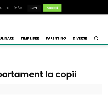
nunța:
Accept
Refuz
Detalii
ULINARE
TIMP LIBER
PARENTING
DIVERSE
portament la copii