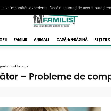
ru a vă îmbunătăți experiența. Dacă nu sunteți de acord, puteți re
OPII
FAMILIE
ANIMALE
CASĂ & GRĂDINĂ
REȚETE C
portament la copii
idător – Probleme de com