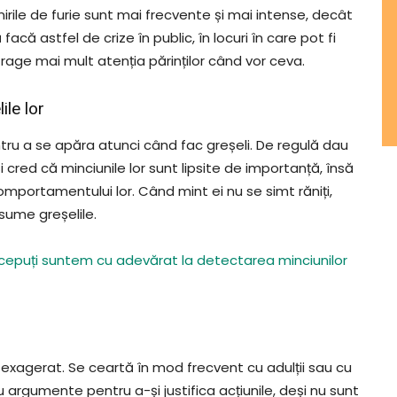
cnirile de furie sunt mai frecvente și mai intense, decât
 facă astfel de crize în public, în locuri în care pot fi
atrage mai mult atenția părinților când vor ceva.
ile lor
tru a se apăra atunci când fac greșeli. De regulă dau
i cred că minciunile lor sunt lipsite de importanță, însă
l comportamentului lor. Când mint ei nu se simt răniți,
sume greșelile.
cepuți suntem cu adevărat la detectarea minciunilor
xagerat. Se ceartă în mod frecvent cu adulții sau cu
 argumente pentru a-și justifica acțiunile, deși nu sunt