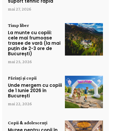
suport tehnic rapid
mai 27, 2026
Timp liber
La munte cu copiii:
cele mai frumoase
trasee de vară (la mai
puțin de 2-3 ore de
București)
mai 25, 2026
Părinți și copii
Unde mergem cu copiii
de 1 Iunie 2026 în
București
mai 22, 2026
Copii & adolescenți
Muzee pentru copii în