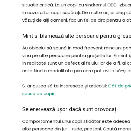
situație critică. La un copil cu sindromul ODD, izbu
în cazul altor copii supărați. De multe ori, ei aleg să
văzuți de alți oameni, fac un fel de circ pentru a 
Mint și blamează alte persoane pentru greșel
Au obiceiul să spună în mod frecvent minciuni pen
vina pe alte persoane pentru greșelile lor. Ei mint ș
în realitate sunt un defect al felului lor de a fi, a
asta fiind o modalitate prin care pot evita să-și a
S-ar putea să te intereseze și articolul:
Cât de pri
spuse de copii
.
Se enervează ușor dacă sunt provocați
Comportamentul unui copil sfidător este adesea e
alte persoane din jur – rude, prieteni. Caută mereu