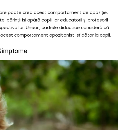
care poate crea acest comportament de opoziție,
, părinții își apără copii, iar educatorii și profesorii
ectiva lor. Uneori, cadrele didactice consideră că
 acest comportament opoziționist-sfidător la copii.
– Simptome