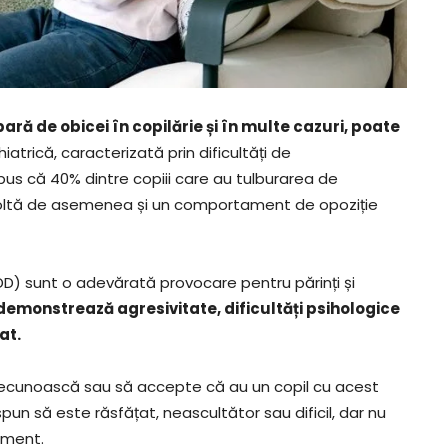
ră de obicei în copilărie și în multe cazuri, poate
iatrică, caracterizată prin dificultăți de
us că 40% dintre copiii care au tulburarea de
zvoltă de asemenea și un comportament de opoziție
DD) sunt o adevărată provocare pentru părinți și
 demonstrează agresivitate, dificultăți psihologice
at.
să recunoască sau să accepte că au un copil cu acest
i spun să este răsfățat, neascultător sau dificil, dar nu
ament.