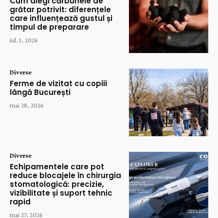
Cum alegi cărbunele de
grătar potrivit: diferențele
care influențează gustul și
timpul de preparare
iul. 1, 2026
Diverse
Ferme de vizitat cu copiii
lângă București
mai 28, 2026
Diverse
Echipamentele care pot
reduce blocajele în chirurgia
stomatologică: precizie,
vizibilitate și suport tehnic
rapid
mai 27, 2026