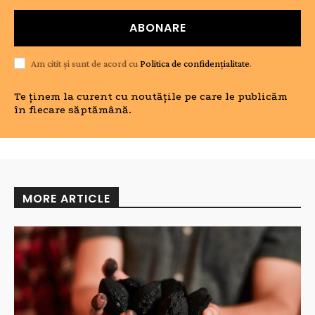
ABONARE
Am citit și sunt de acord cu
Politica de confidențialitate
.
Te ținem la curent cu noutățile pe care le publicăm
în fiecare săptămână.
MORE ARTICLE