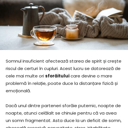
Somnul insuficient afectează starea de spirit și crește
riscul de certuri în cupluri. Acest lucru se datorează de
cele mai multe ori
sforăitului
care devine o mare
problemă în relație, poate duce la distanțare fizică și
emoțională.
Dacă unul dintre parteneri sforăie puternic, noapte de
noapte, atunci celălalt se chinuie pentru că va avea
un somn fragmentat. Asta duce la un deficit de somn,
oboseală excesivă, nervozitate, stres, iritabilitate.