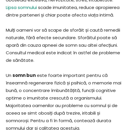
Lipsa somnului
scade imunitatea, reduce apropierea
dintre parteneri și chiar poate afecta viața intimă.
Mulți oameni vor să scape de sforăit și caută remedii
naturale, fără efecte secundare. Sforăitul poate să
apară din cauza apneei de somn sau altei afecțiuni.
Consultul medical este indicat în astfel de probleme
de sănătate.
Un
somn bun
este foarte important pentru că
înseamnă regenerare fizică și psihică, o memorie mai
bună, o concentrare îmbunătățită, funcții cognitive
optime o imunitate crescută a organismului.
Majoritatea oamenilor au probleme cu somnul și de
aceea se simt obosiți după trezire, iritabili și
somnoroși. Pentru a fi în formă, contează durata
somnului dar și calitatea acestuia.