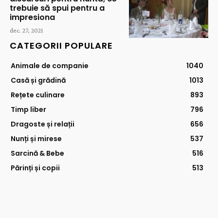
trebuie să spui pentru a
impresiona
dec. 27, 2021
CATEGORII POPULARE
Animale de companie
1040
Casă și grădină
1013
Rețete culinare
893
Timp liber
796
Dragoste și relații
656
Nunți și mirese
537
Sarcină & Bebe
516
Părinți și copii
513