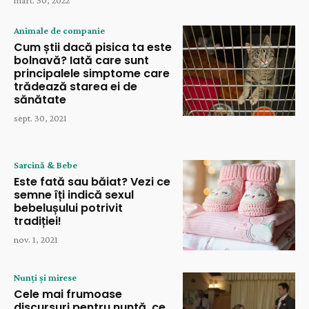
mart. 30, 2022
Animale de companie
Cum știi dacă pisica ta este
bolnavă? Iată care sunt
principalele simptome care
trădează starea ei de
sănătate
sept. 30, 2021
Sarcină & Bebe
Este fată sau băiat? Vezi ce
semne îți indică sexul
bebelușului potrivit
tradiției!
nov. 1, 2021
Nunți și mirese
Cele mai frumoase
discursuri pentru nuntă, ce