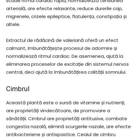
scade ritmul cardiac rapid, normalizează tensiunea
arterială, are efecte relaxante, reduce durerile cap,
migrenele, crizele epileptice, flatulența, constipația și
altele.
Extractul de rădăcină de valeriană oferă un efect
calmant, îmbunătățește procesul de adormire și
normalizează ritmul cardiac. De asemenea, ajută la
eliminarea proceselor de excitație din sistemul nervos
central, deci ajută la îmbunătățirea calității somnului.
Cimbrul
Această plantă este o sursă de vitamine și nutrienți,
are proprietăți vindecătoare, de promovare a
sănătății. Cimbrul are proprietăți antitusive, combate
congestia nazală, elimină scurgerile nazale, are efecte
antibacteriene și antispastice. Ceaiul de cimbru