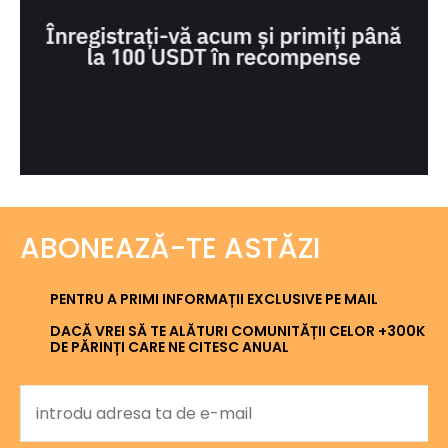
ABONEAZĂ-TE ASTĂZI
PENTRU A PRIMI INFORMAȚII EXCLUSIVE PE MAIL
DACĂ VREI SĂ TE ALĂTURI COMUNITĂȚII CELOR +300K
DE PĂRINȚI CARE NE CITESC ANUAL