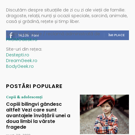
Discutăm despre situațiile de zi cu zi ale vieții de familie:
dragoste, relații, nunți și ocazii speciale, sarcină, animale,
casă și grădină, rețete și timp liber.
Spații publicitare / reclamă administrată de
ÎMI PLACE
14,235
Fani
PROMOdesk.ro
Site-uri din rețea:
Destepti.ro
DreamGeek.ro
BodyGeek.ro
POSTĂRI POPULARE
Copii & adolescenți
Copiii bilingvi gândesc
altfel! Vezi care sunt
avantajele învățării unei a
doua limbi la vârste
fragede