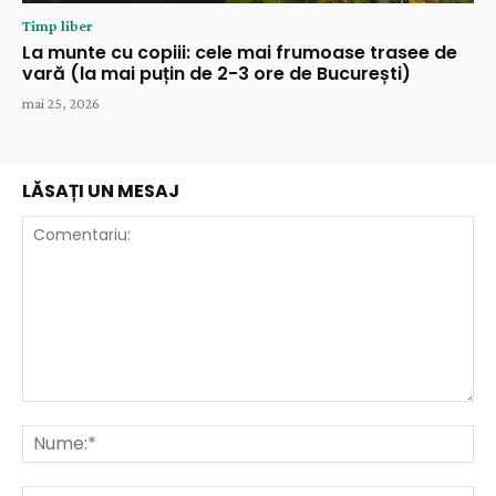
Timp liber
La munte cu copiii: cele mai frumoase trasee de
vară (la mai puțin de 2-3 ore de București)
mai 25, 2026
LĂSAȚI UN MESAJ
Comentariu:
Nu