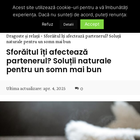
Acest site utilizează cookie-uri pentru a vă îmbunătăți
experiența. Dacă nu sunteți de acord, puteți renunța:
Accept
Refuz
Detalii
Dragoste și relații
Sforăitul îți afectează partenerul? Soluții
naturale pentru un somn mai bun
Sforăitul îți afectează
partenerul? Soluții naturale
pentru un somn mai bun
Ultima actualizare:
apr. 4, 2025
0