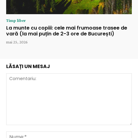
Timp liber
La munte cu copiii: cele mai frumoase trasee de
vară (la mai puțin de 2-3 ore de București)
mai 25, 2026
LĂSAȚI UN MESAJ
Comentariu:
Nu