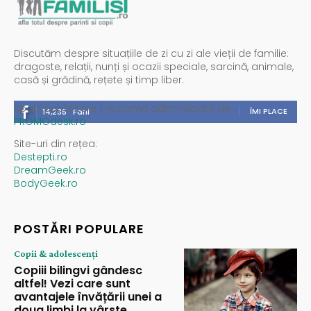
Discutăm despre situațiile de zi cu zi ale vieții de familie:
dragoste, relații, nunți și ocazii speciale, sarcină, animale,
casă și grădină, rețete și timp liber.
Spații publicitare / reclamă administrată de
ÎMI PLACE
14,235
Fani
PROMOdesk.ro
Site-uri din rețea:
Destepti.ro
DreamGeek.ro
BodyGeek.ro
POSTĂRI POPULARE
Copii & adolescenți
Copiii bilingvi gândesc
altfel! Vezi care sunt
avantajele învățării unei a
doua limbi la vârste