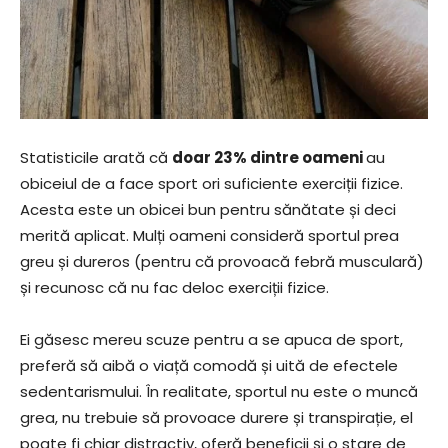
Statisticile arată că
doar 23% dintre oameni
au
obiceiul de a face sport ori suficiente exerciții fizice.
Acesta este un obicei bun pentru sănătate și deci
merită aplicat. Mulți oameni consideră sportul prea
greu și dureros (pentru că provoacă febră musculară)
și recunosc că nu fac deloc exerciții fizice.
Ei găsesc mereu scuze pentru a se apuca de sport,
preferă să aibă o viață comodă și uită de efectele
sedentarismului. În realitate, sportul nu este o muncă
grea, nu trebuie să provoace durere și transpirație, el
poate fi chiar distractiv, oferă beneficii și o stare de