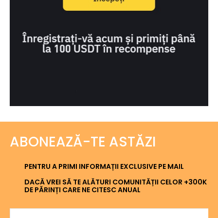
ABONEAZĂ-TE ASTĂZI
PENTRU A PRIMI INFORMAȚII EXCLUSIVE PE MAIL
DACĂ VREI SĂ TE ALĂTURI COMUNITĂȚII CELOR +300K
DE PĂRINȚI CARE NE CITESC ANUAL