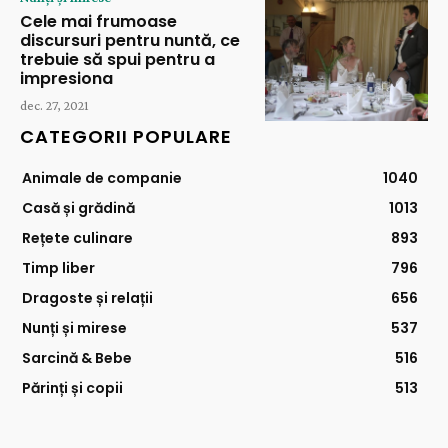
Cele mai frumoase
discursuri pentru nuntă, ce
trebuie să spui pentru a
impresiona
dec. 27, 2021
CATEGORII POPULARE
Animale de companie
1040
Casă și grădină
1013
Rețete culinare
893
Timp liber
796
Dragoste și relații
656
Nunți și mirese
537
Sarcină & Bebe
516
Părinți și copii
513