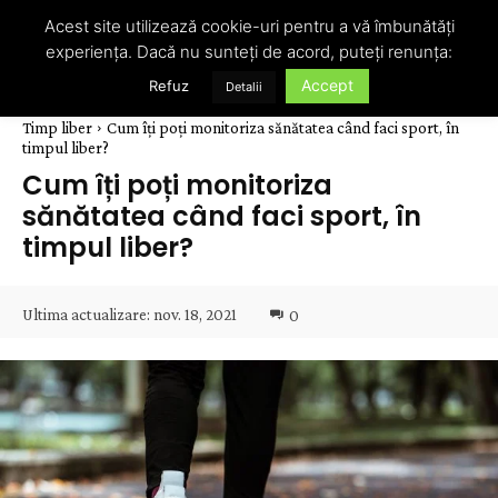
Acest site utilizează cookie-uri pentru a vă îmbunătăți
experiența. Dacă nu sunteți de acord, puteți renunța:
Accept
Refuz
Detalii
Timp liber
Cum îți poți monitoriza sănătatea când faci sport, în
timpul liber?
Cum îți poți monitoriza
sănătatea când faci sport, în
timpul liber?
Ultima actualizare:
nov. 18, 2021
0