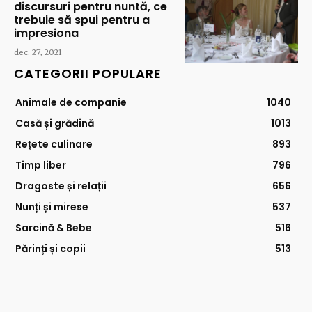
discursuri pentru nuntă, ce
trebuie să spui pentru a
impresiona
dec. 27, 2021
CATEGORII POPULARE
Animale de companie
1040
Casă și grădină
1013
Rețete culinare
893
Timp liber
796
Dragoste și relații
656
Nunți și mirese
537
Sarcină & Bebe
516
Părinți și copii
513