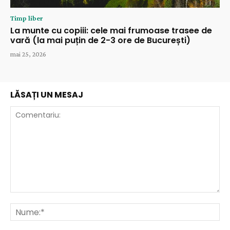
Timp liber
La munte cu copiii: cele mai frumoase trasee de
vară (la mai puțin de 2-3 ore de București)
mai 25, 2026
LĂSAȚI UN MESAJ
Comentariu:
Nu