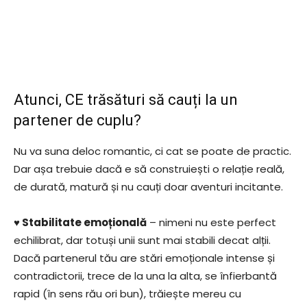
Atunci, CE trăsături să cauți la un
partener de cuplu?
Nu va suna deloc romantic, ci cat se poate de practic.
Dar așa trebuie dacă e să construiești o relație reală,
de durată, matură și nu cauți doar aventuri incitante.
♥ Stabilitate emoțională
– nimeni nu este perfect
echilibrat, dar totuși unii sunt mai stabili decat alții.
Dacă partenerul tău are stări emoționale intense și
contradictorii, trece de la una la alta, se înfierbantă
rapid (în sens rău ori bun), trăiește mereu cu