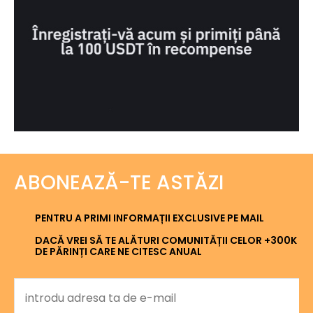
ABONEAZĂ-TE ASTĂZI
PENTRU A PRIMI INFORMAȚII EXCLUSIVE PE MAIL
DACĂ VREI SĂ TE ALĂTURI COMUNITĂȚII CELOR +300K
DE PĂRINȚI CARE NE CITESC ANUAL