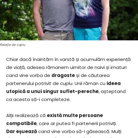
Relație de cuplu
Chiar dacă înaintăm în varstă și acumulăm experiență
de viață, adesea rămanem uimitor de naivi și imaturi
cand vine vorba de
dragoste
și de căutarea
partenerului potrivit de cuplu. Unii răman cu
ideea
utopică a unui singur suflet-pereche
, așteptand
ca acesta să-i completeze.
Alții realizează că
există multe persoane
compatibile
, care ar putea fi partenerii potriviți.
Dar eșuează
cand vine vorba să-i găsească. Mulți