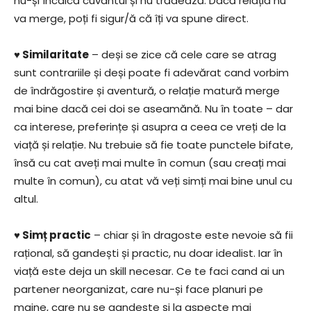
nu-și încalcă cuvantul și nu trădează. Dacă relația nu
va merge, poți fi sigur/ă că îți va spune direct.
♥ Similaritate
– deși se zice că cele care se atrag
sunt contrariile și deși poate fi adevărat cand vorbim
de îndrăgostire și aventură, o relație matură merge
mai bine dacă cei doi se aseamănă. Nu în toate – dar
ca interese, preferințe și asupra a ceea ce vreți de la
viață și relație. Nu trebuie să fie toate punctele bifate,
însă cu cat aveți mai multe în comun (sau creați mai
multe în comun), cu atat vă veți simți mai bine unul cu
altul.
♥ Simț practic
– chiar și în dragoste este nevoie să fii
rațional, să gandești și practic, nu doar idealist. Iar în
viață este deja un skill necesar. Ce te faci cand ai un
partener neorganizat, care nu-și face planuri pe
maine, care nu se gandeste și la aspecte mai