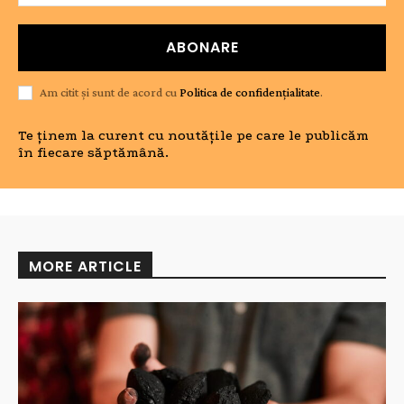
ABONARE
Am citit și sunt de acord cu
Politica de confidențialitate
.
Te ținem la curent cu noutățile pe care le publicăm
în fiecare săptămână.
MORE ARTICLE