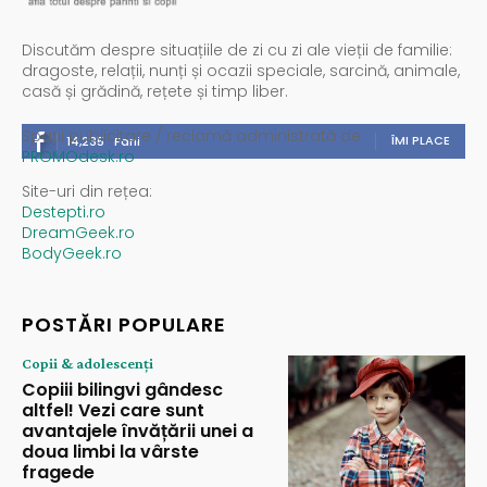
Discutăm despre situațiile de zi cu zi ale vieții de familie:
dragoste, relații, nunți și ocazii speciale, sarcină, animale,
casă și grădină, rețete și timp liber.
Spații publicitare / reclamă administrată de
ÎMI PLACE
14,235
Fani
PROMOdesk.ro
Site-uri din rețea:
Destepti.ro
DreamGeek.ro
BodyGeek.ro
POSTĂRI POPULARE
Copii & adolescenți
Copiii bilingvi gândesc
altfel! Vezi care sunt
avantajele învățării unei a
doua limbi la vârste
fragede