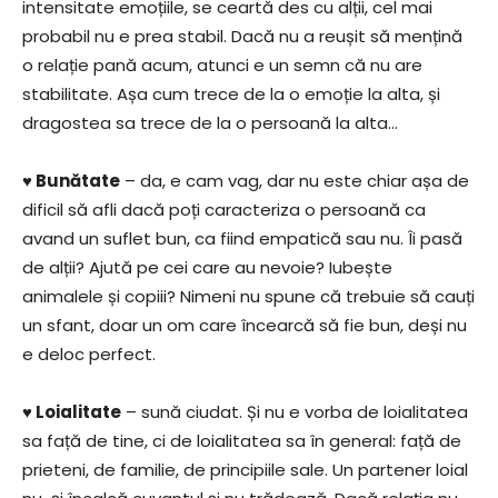
intensitate emoțiile, se ceartă des cu alții, cel mai
probabil nu e prea stabil. Dacă nu a reușit să mențină
o relație pană acum, atunci e un semn că nu are
stabilitate. Așa cum trece de la o emoție la alta, și
dragostea sa trece de la o persoană la alta…
♥ Bunătate
– da, e cam vag, dar nu este chiar așa de
dificil să afli dacă poți caracteriza o persoană ca
avand un suflet bun, ca fiind empatică sau nu. Îi pasă
de alții? Ajută pe cei care au nevoie? Iubește
animalele și copiii? Nimeni nu spune că trebuie să cauți
un sfant, doar un om care încearcă să fie bun, deși nu
e deloc perfect.
♥ Loialitate
– sună ciudat. Și nu e vorba de loialitatea
sa față de tine, ci de loialitatea sa în general: față de
prieteni, de familie, de principiile sale. Un partener loial