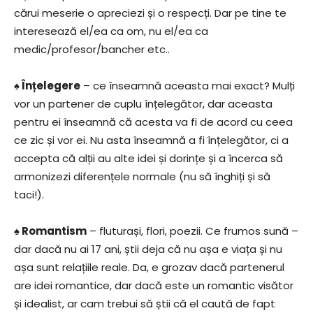
cărui meserie o apreciezi și o respecți. Dar pe tine te
interesează el/ea ca om, nu el/ea ca
medic/profesor/bancher etc..
♠ Înțelegere
– ce înseamnă aceasta mai exact? Mulți
vor un partener de cuplu înțelegător, dar aceasta
pentru ei înseamnă că acesta va fi de acord cu ceea
ce zic și vor ei. Nu asta înseamnă a fi înțelegător, ci a
accepta că alții au alte idei și dorințe și a încerca să
armonizezi diferențele normale (nu să înghiți și să
taci!).
♠ Romantism
– fluturași, flori, poezii. Ce frumos sună –
dar dacă nu ai 17 ani, știi deja că nu așa e viața și nu
așa sunt relațiile reale. Da, e grozav dacă partenerul
are idei romantice, dar dacă este un romantic visător
și idealist, ar cam trebui să știi că el caută de fapt