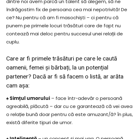
dintre noi avem parcă un talent să alegem, să ne
îndrăgostim fix de persoana cea mai nepotrivită! De
ce? Nu pentru că am fi masochiști – ci pentru că
punem pe primele locuri trăsături care de fapt nu
contează mai deloc pentru succesul unei relații de
cuplu.
Care ar fi primele trăsături pe care le caută
oamenii, femei și bărbați, la un potențial
partener? Dacă ar fi să facem o listă, ar arăta
cam așa:
♠ Simțul umorului
– face într-adevăr o persoană
agreabilă, plăcută – dar cu ce garantează că vei avea
o relație bună doar pentru că este amuzant/ă? În plus,
există diferite tipuri de umor.
♠ Inteligență
– un concept și mai vag. O persoană