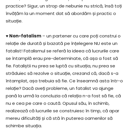
practice? Sigur, un strop de nebunie nu strică, însă toți
învățăm la un moment dat să abordăm și practic o
situație.
♥ Non-fatalism
– un partener cu care poți construi o
relație de durată și bazată pe înțelegere NU este un
fatalist! Fatalismul se referă la ideea că lucrurile care
se întamplă erau pre-determinate, că așa a fost să
fie. Fataliștii nu prea se luptă cu situația, nu prea se
străduiec să rezolve o situație, crezand că, dacă s-a
întamplat, așa trebuia să fie. Ce înseamnă asta într-o
relație? Dacă aveți probleme, un fatalist va ajunge
pană la urmă la concluzia că relația n-a fost să fie, că
nu e cea pe care o caută. Opusul său, în schimb,
realizează că lucrurile se construiesc în timp, că apar
mereu dificultăți și că stă în puterea oamenilor să
schimbe situația.