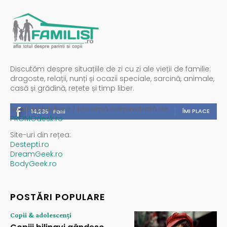
Discutăm despre situațiile de zi cu zi ale vieții de familie:
dragoste, relații, nunți și ocazii speciale, sarcină, animale,
casă și grădină, rețete și timp liber.
Spații publicitare / reclamă administrată de
ÎMI PLACE
14,235
Fani
PROMOdesk.ro
Site-uri din rețea:
Destepti.ro
DreamGeek.ro
BodyGeek.ro
POSTĂRI POPULARE
Copii & adolescenți