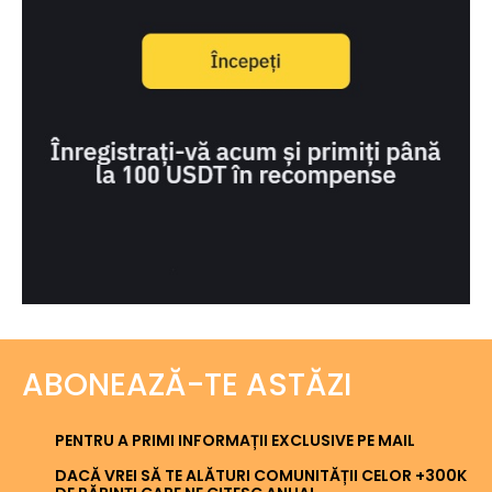
ABONEAZĂ-TE ASTĂZI
PENTRU A PRIMI INFORMAȚII EXCLUSIVE PE MAIL
DACĂ VREI SĂ TE ALĂTURI COMUNITĂȚII CELOR +300K