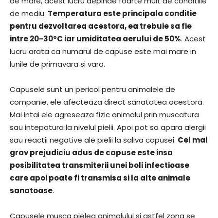
de mare, acest lucru depinde foarte mult de conditiile
de mediu.
Temperatura este principala conditie
pentru dezvoltarea acestora, ea trebuie sa fie
intre 20-30ºC iar umiditatea aerului de 50%
. Acest
lucru arata ca numarul de capuse este mai mare in
lunile de primavara si vara.
Capusele sunt un pericol pentru animalele de
companie, ele afecteaza direct sanatatea acestora.
Mai intai ele agreseaza fizic animalul prin muscatura
sau intepatura la nivelul pielii. Apoi pot sa apara alergii
sau reactii negative ale pielii la saliva capusei.
Cel mai
grav prejudiciu adus de capuse este insa
posibilitatea transmiterii unei boli infectioase
care apoi poate fi transmisa si la alte animale
sanatoase
.
Capusele musca pielea animalului si astfel zona se