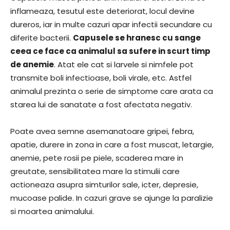
inflameaza, tesutul este deteriorat, locul devine
dureros, iar in multe cazuri apar infectii secundare cu
diferite bacterii.
Capusele se hranesc cu sange
ceea ce face ca animalul sa sufere in scurt timp
de anemie
. Atat ele cat si larvele si nimfele pot
transmite boli infectioase, boli virale, etc. Astfel
animalul prezinta o serie de simptome care arata ca
starea lui de sanatate a fost afectata negativ.
Poate avea semne asemanatoare gripei, febra,
apatie, durere in zona in care a fost muscat, letargie,
anemie, pete rosii pe piele, scaderea mare in
greutate, sensibilitatea mare la stimulii care
actioneaza asupra simturilor sale, icter, depresie,
mucoase palide. In cazuri grave se ajunge la paralizie
si moartea animalului.