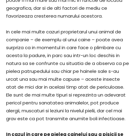
poate fi mai mare sau mai mic in functie de locatia
geografica, dar si de alti factori de mediu ce
favorizeaza cresterea numarului acestora.
In cele mai multe cazuri proprietarul unui animal de
companie – de exemplu al unui caine – poate avea
surpriza ca in momentul in care face o plimbare cu
acesta la padure, in parc sau intr-un loc deschis in
natura sa se confrunte cu situatia de a observa ca pe
pielea patrupedului sau chiar pe hainele sale s-au
urcat una sau mai multe capuse – aceste insecte
atat de mici dar in acelasi timp atat de periculoase.
Ele sunt de mai multe tipuri si reprezinta un adevarat
pericol pentru sanatatea animalelor, pot produce
alergii, muscaturi si leziuni la nivelul pielii, dar cel mai
grav este ca pot transmite anumite boli infectioase.
In cazul in care pe pielea cainelui sau a pisicii se