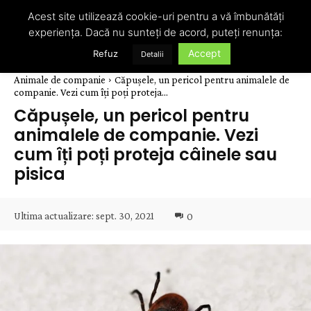
Acest site utilizează cookie-uri pentru a vă îmbunătăți
experiența. Dacă nu sunteți de acord, puteți renunța:
Accept
Refuz
Detalii
Animale de companie
Căpușele, un pericol pentru animalele de
companie. Vezi cum îți poți proteja...
Căpușele, un pericol pentru
animalele de companie. Vezi
cum îți poți proteja câinele sau
pisica
Ultima actualizare:
sept. 30, 2021
0