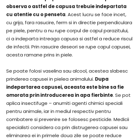
observa o astfel de capusa trebuie indepartata
cu atentie cu o penseta
. Acest lucru se face incet,
cu grija, fara rasucire, ferm si in directie perpendiculara
pe piele, pentru a nu rupe corpul de capul parazitului,
ci a indeparta intreaga capusa si astfel a reduce riscul
de infectii. Prin rasucire deseori se rupe capul capusei,
acesta ramane prins in piele.
Se poate folosi vaselina sau alcool, acestea slabesc
prinderea capusei in pielea animalului.
Dupa
indepartarea capusei, aceasta este bine sa fie
omorata prin introducerea in apa fierbinte
. Se pot
aplica insectifuge – anumiti agenti chimici speciali
pentru animale, iar in mediul respectiv pentru
combatere si prevenire se folosesc pesticide. Medicii
specialisti considera ca prin distrugerea capusei sau
eliminarea ei in primele doua zile se poate reduce