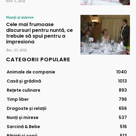
nov. 1, 2021
Nunți și mirese
Cele mai frumoase
discursuri pentru nuntă, ce
trebuie să spui pentru a
impresiona
dec. 27, 2021
CATEGORII POPULARE
Animale de companie
1040
Casă și grădină
1013
Rețete culinare
893
Timp liber
796
Dragoste și relații
656
Nunți și mirese
537
Sarcină & Bebe
516
Părinți și copii
513