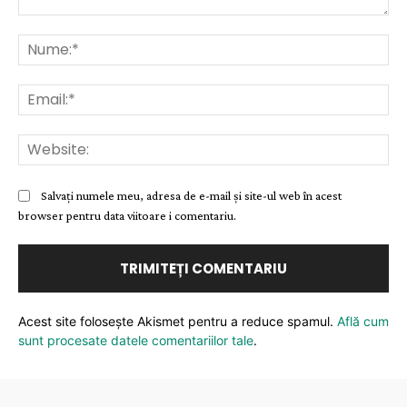
Comentariu:
Nu
Ema
Web
Salvați numele meu, adresa de e-mail și site-ul web în acest
browser pentru data viitoare i comentariu.
Acest site folosește Akismet pentru a reduce spamul.
Află cum
sunt procesate datele comentariilor tale
.