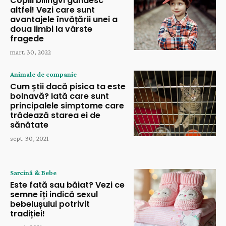
Copiii bilingvi gândesc
altfel! Vezi care sunt
avantajele învățării unei a
doua limbi la vârste
fragede
mart. 30, 2022
Animale de companie
Cum știi dacă pisica ta este
bolnavă? Iată care sunt
principalele simptome care
trădează starea ei de
sănătate
sept. 30, 2021
Sarcină & Bebe
Este fată sau băiat? Vezi ce
semne îți indică sexul
bebelușului potrivit
tradiției!