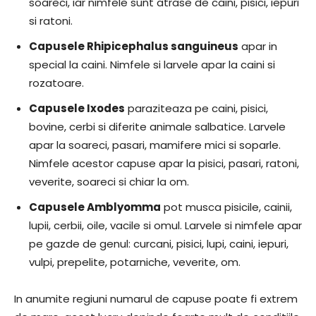
soareci, iar nimfele sunt atrase de caini, pisici, iepuri
si ratoni.
Capusele Rhipicephalus sanguineus
apar in
special la caini. Nimfele si larvele apar la caini si
rozatoare.
Capusele Ixodes
paraziteaza pe caini, pisici,
bovine, cerbi si diferite animale salbatice. Larvele
apar la soareci, pasari, mamifere mici si soparle.
Nimfele acestor capuse apar la pisici, pasari, ratoni,
veverite, soareci si chiar la om.
Capusele Amblyomma
pot musca pisicile, cainii,
lupii, cerbii, oile, vacile si omul. Larvele si nimfele apar
pe gazde de genul: curcani, pisici, lupi, caini, iepuri,
vulpi, prepelite, potarniche, veverite, om.
In anumite regiuni numarul de capuse poate fi extrem