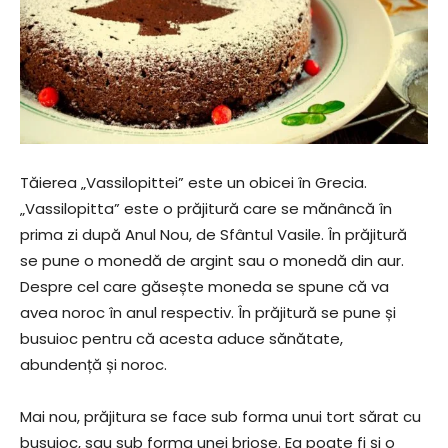
Tăierea „Vassilopittei” este un obicei în Grecia.
„Vassilopitta” este o prăjitură care se mănâncă în
prima zi după Anul Nou, de Sfântul Vasile. În prăjitură
se pune o monedă de argint sau o monedă din aur.
Despre cel care găsește moneda se spune că va
avea noroc în anul respectiv. În prăjitură se pune și
busuioc pentru că acesta aduce sănătate,
abundență și noroc.
Mai nou, prăjitura se face sub forma unui tort sărat cu
busuioc, sau sub forma unei brioșe. Ea poate fi și o