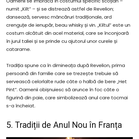
Oamenii se îmbracă în costumul specific scoțian –
numit „Kilt” – și se distrează astfel de Revelion;
dansează, servesc mâncăruri tradiționale, ard
crenguțe de ienupăr, beau whisky și vin. „Kiltul” este un
costum alcătuit din acel material, care se înconjoară
în jurul taliei și se prinde cu ajutorul unor curele și
catarame.
Tradiția spune ca în dimineața după Revelion, prima
persoană din familie care se trezește trebuie să
servească celorlalte rude câte o halbă de bere „Het
Pint”. Oamenii obișnuiesc să arunce în foc câte o
figurină din paie, care simbolizează anul care tocmai
s-a încheiat.
5. Tradiții de Anul Nou în Franța