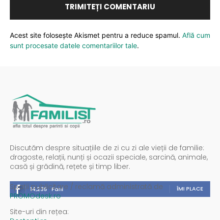
Acest site folosește Akismet pentru a reduce spamul.
Află cum
sunt procesate datele comentariilor tale
.
Discutăm despre situațiile de zi cu zi ale vieții de familie:
dragoste, relații, nunți și ocazii speciale, sarcină, animale,
casă și grădină, rețete și timp liber.
Spații publicitare / reclamă administrată de
ÎMI PLACE
14,235
Fani
PROMOdesk.ro
Site-uri din rețea: