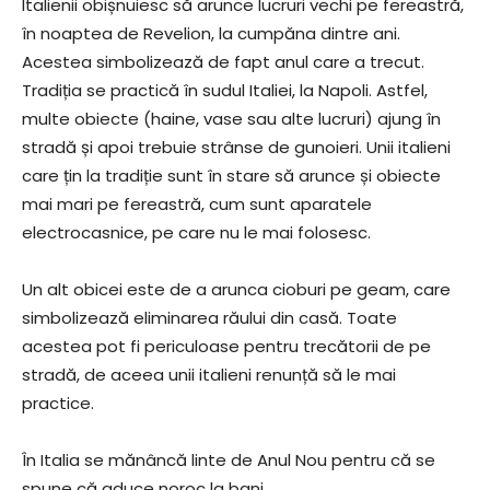
Italienii obișnuiesc să arunce lucruri vechi pe fereastră,
în noaptea de Revelion, la cumpăna dintre ani.
Acestea simbolizează de fapt anul care a trecut.
Tradiția se practică în sudul Italiei, la Napoli. Astfel,
multe obiecte (haine, vase sau alte lucruri) ajung în
stradă și apoi trebuie strânse de gunoieri. Unii italieni
care țin la tradiție sunt în stare să arunce și obiecte
mai mari pe fereastră, cum sunt aparatele
electrocasnice, pe care nu le mai folosesc.
Un alt obicei este de a arunca cioburi pe geam, care
simbolizează eliminarea răului din casă. Toate
acestea pot fi periculoase pentru trecătorii de pe
stradă, de aceea unii italieni renunță să le mai
practice.
În Italia se mănâncă linte de Anul Nou pentru că se
spune că aduce noroc la bani.