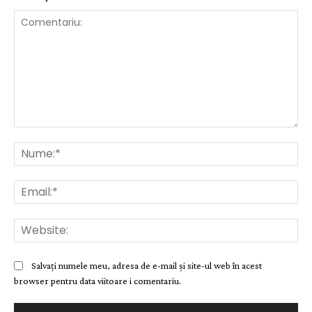
Comentariu:
Nu
Ema
Web
Salvați numele meu, adresa de e-mail și site-ul web în acest
browser pentru data viitoare i comentariu.