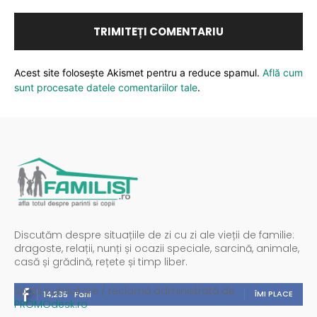
Acest site folosește Akismet pentru a reduce spamul.
Află cum
sunt procesate datele comentariilor tale
.
Discutăm despre situațiile de zi cu zi ale vieții de familie:
dragoste, relații, nunți și ocazii speciale, sarcină, animale,
casă și grădină, rețete și timp liber.
Spații publicitare / reclamă administrată de
ÎMI PLACE
14,235
Fani
PROMOdesk.ro