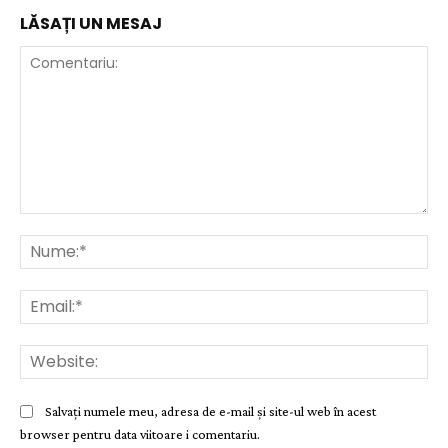
LĂSAȚI UN MESAJ
Comentariu:
Nu
Ema
Web
Salvați numele meu, adresa de e-mail și site-ul web în acest
browser pentru data viitoare i comentariu.