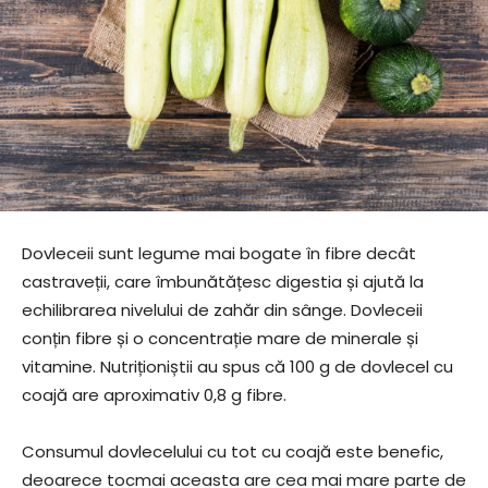
Dovleceii sunt legume mai bogate în fibre decât
castraveții, care îmbunătățesc digestia și ajută la
echilibrarea nivelului de zahăr din sânge. Dovleceii
conțin fibre și o concentrație mare de minerale și
vitamine. Nutriționiștii au spus că 100 g de dovlecel cu
coajă are aproximativ 0,8 g fibre.
Consumul dovlecelului cu tot cu coajă este benefic,
deoarece tocmai aceasta are cea mai mare parte de