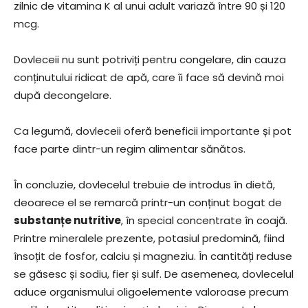
zilnic de vitamina K al unui adult variază între 90 și 120
mcg.
Dovleceii nu sunt potriviți pentru congelare, din cauza
conținutului ridicat de apă, care îi face să devină moi
după decongelare.
Ca legumă, dovleceii oferă beneficii importante și pot
face parte dintr-un regim alimentar sănătos.
În concluzie, dovlecelul trebuie de introdus în dietă,
deoarece el se remarcă printr-un conținut bogat de
substanțe nutritive
, în special concentrate în coajă.
Printre mineralele prezente, potasiul predomină, fiind
însoțit de fosfor, calciu și magneziu. În cantități reduse
se găsesc și sodiu, fier și sulf. De asemenea, dovlecelul
aduce organismului oligoelemente valoroase precum