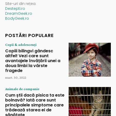
Site-uri din rețea:
Destepti.ro
DreamGeek.ro
BodyGeek.ro
POSTĂRI POPULARE
Copii & adolescenți
Copiii bilingvi gândesc
altfel! Vezi care sunt
avantajele învățării unei a
doua limbi la vârste
fragede
mart. 30, 2022
Animale de companie
Cum știi dacă pisica ta este
bolnavă? Iată care sunt
principalele simptome care
trădează starea ei de
sănătate