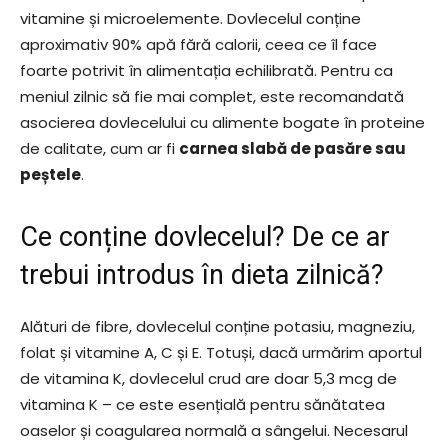
vitamine și microelemente. Dovlecelul conține
aproximativ 90% apă fără calorii, ceea ce îl face
foarte potrivit în alimentația echilibrată. Pentru ca
meniul zilnic să fie mai complet, este recomandată
asocierea dovlecelului cu alimente bogate în proteine
de calitate, cum ar fi
carnea slabă de pasăre sau
peștele
.
Ce conține dovlecelul? De ce ar
trebui introdus în dieta zilnică?
Alături de fibre, dovlecelul conține potasiu, magneziu,
folat și vitamine A, C și E. Totuși, dacă urmărim aportul
de vitamina K, dovlecelul crud are doar 5,3 mcg de
vitamina K – ce este esențială pentru sănătatea
oaselor și coagularea normală a sângelui. Necesarul