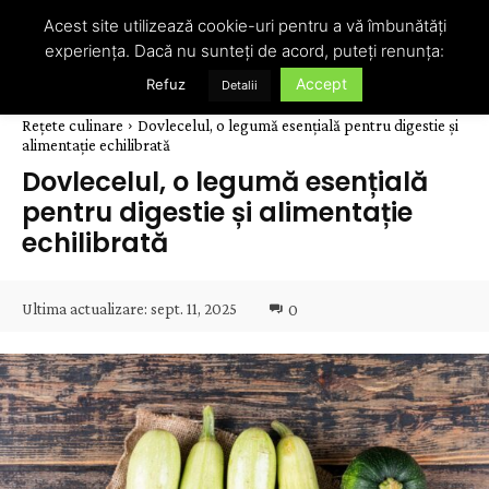
Acest site utilizează cookie-uri pentru a vă îmbunătăți
experiența. Dacă nu sunteți de acord, puteți renunța:
Accept
Refuz
Detalii
Rețete culinare
Dovlecelul, o legumă esențială pentru digestie și
alimentație echilibrată
Dovlecelul, o legumă esențială
pentru digestie și alimentație
echilibrată
Ultima actualizare:
sept. 11, 2025
0