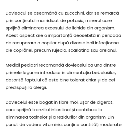
Dovleacul se aseamănă cu zuccchini, dar se remarcă
prin conținutul mai ridicat de potasiu, mineral care
sprijină eliminarea excesului de lichide din organism.
Acest aspect are o importanță deosebită în perioada
de recuperare a copiilor după diverse boli infecțioase
ale copilăriei, precum rujeola, scarlatina sau oreionul.
Medicii pediatri recomandă dovlecelul ca una dintre
primele legume introduse în alimentația bebelușilor,
datorită faptului că este bine tolerat chiar și de cei
predispuși la alergii.
Dovlecelul este bogat în fibre moi, ușor de digerat,
care sprijină tranzitul intestinal și contribuie la
eliminarea toxinelor și a rezidurilor din organism. Din
punct de vedere vitaminic, conține cantități moderate