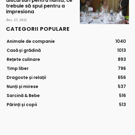
discursuri pentru nuntă, ce
trebuie să spui pentru a
impresiona
dec. 27, 2021
CATEGORII POPULARE
Animale de companie
1040
Casă și grădină
1013
Rețete culinare
893
Timp liber
796
Dragoste și relații
656
Nunți și mirese
537
Sarcină & Bebe
516
Părinți și copii
513