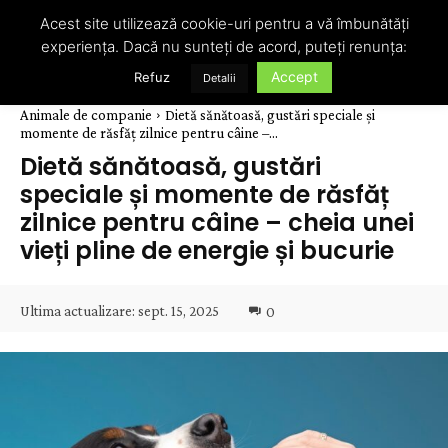
Acest site utilizează cookie-uri pentru a vă îmbunătăți
experiența. Dacă nu sunteți de acord, puteți renunța:
Accept
Refuz
Detalii
Animale de companie
Dietă sănătoasă, gustări speciale și
momente de răsfăț zilnice pentru câine –...
Dietă sănătoasă, gustări
speciale și momente de răsfăț
zilnice pentru câine – cheia unei
vieți pline de energie și bucurie
Ultima actualizare:
sept. 15, 2025
0