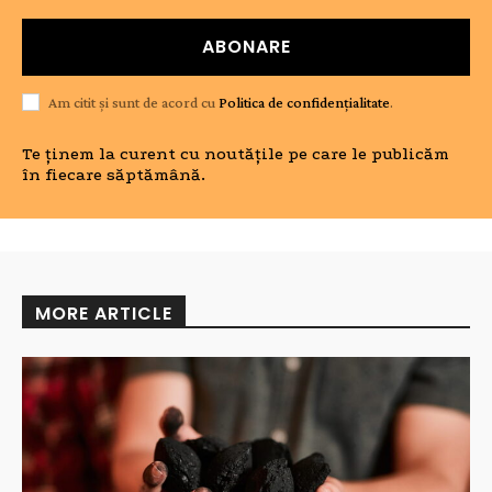
ABONARE
Am citit și sunt de acord cu
Politica de confidențialitate
.
Te ținem la curent cu noutățile pe care le publicăm
în fiecare săptămână.
MORE ARTICLE