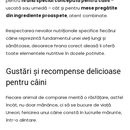
pentru
hrană special concepută pentru câini
–
uscată sau umedă – cât și pentru
mese pregătite
din ingrediente proaspete
, atent combinate.
Respectarea nevoilor nutriționale specifice fiecărui
câine reprezintă fundamentul unei vieți lungi și
sănătoase, deoarece hrana corect aleasă îi oferă
toate elementele nutritive în dozele potrivite.
Gustări și recompense delicioase
pentru câini
Fiecare animal de companie merită o răsfățare, astfel
încât, nu doar mănânce, ci să se bucure de viață.
Uneori, fericirea unui câine constă în lucrurile mărunte,
într-o alintare.