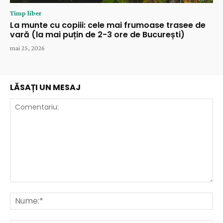
Timp liber
La munte cu copiii: cele mai frumoase trasee de
vară (la mai puțin de 2-3 ore de București)
mai 25, 2026
LĂSAȚI UN MESAJ
Comentariu:
Nu