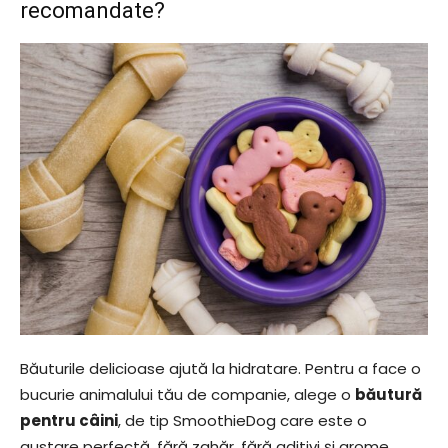
recomandate?
Băuturile delicioase ajută la hidratare. Pentru a face o
bucurie animalului tău de companie, alege o
băutură
pentru câini
, de tip SmoothieDog care este o
gustare perfectă, fără zahăr, fără aditivi și arome