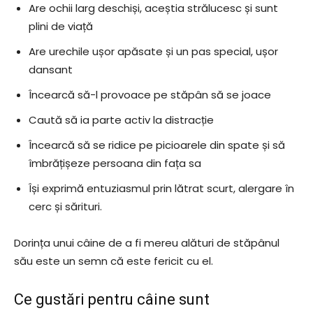
Are ochii larg deschiși, aceștia strălucesc și sunt
plini de viață
Are urechile ușor apăsate și un pas special, ușor
dansant
Încearcă să-l provoace pe stăpân să se joace
Caută să ia parte activ la distracție
Încearcă să se ridice pe picioarele din spate și să
îmbrățișeze persoana din fața sa
Își exprimă entuziasmul prin lătrat scurt, alergare în
cerc și sărituri.
Dorința unui câine de a fi mereu alături de stăpânul
său este un semn că este fericit cu el.
Ce gustări pentru câine sunt