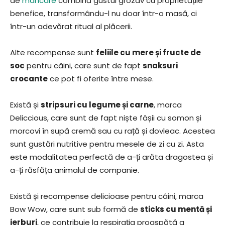
de
mâncare
combină gustul grozav cu proprietățile
benefice, transformându-l nu doar într-o masă, ci
într-un adevărat ritual al plăcerii.
Alte recompense sunt
feliile cu mere și fructe de
soc
pentru câini, care sunt de fapt
snaksuri
crocante
ce pot fi oferite între mese.
Există și
stripsuri cu legume și carne
, marca
Deliccious, care sunt de fapt niște fâșii cu somon și
morcovi în supă cremă sau cu rață și dovleac. Acestea
sunt gustări nutritive pentru mesele de zi cu zi. Asta
este modalitatea perfectă de a-ți arăta dragostea și
a-ți răsfăța animalul de companie.
Există și recompense delicioase pentru câini, marca
Bow Wow, care sunt sub formă de
sticks cu mentă și
ierburi
, ce contribuie la respirația proaspătă a