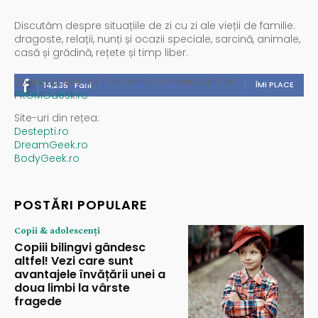
Discutăm despre situațiile de zi cu zi ale vieții de familie:
dragoste, relații, nunți și ocazii speciale, sarcină, animale,
casă și grădină, rețete și timp liber.
Spații publicitare / reclamă administrată de
ÎMI PLACE
14,235
Fani
PROMOdesk.ro
Site-uri din rețea:
Destepti.ro
DreamGeek.ro
BodyGeek.ro
POSTĂRI POPULARE
Copii & adolescenți
Copiii bilingvi gândesc
altfel! Vezi care sunt
avantajele învățării unei a
doua limbi la vârste
fragede