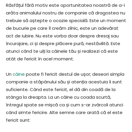
Răsfățul fără motiv este oportunitatea noastră de a-i
arăta animalului nostru de companie că dragostea nu
trebuie să aștepte o ocazie specială. Este un moment
de bucurie pe care îl creăm zilnic, este un adevărat
act de iubire. Nu este vorba doar despre dresaj sau
încurajare, ci și despre plăcere pură, nestăvilită. Este
atunci când te uiți la câinele tău și realizezi că este
atât de fericit în acel moment.
Un
câine
poate fi fericit destul de ușor; deseori simpla
companie a stăpânului său și atenția acestuia îi sunt
suficiente. Când este fericit, el dă din coadă de la
stânga la dreapta. La un câine cu coada scurtă,
întregul spate se mișcă ca și cum s-ar zvârcoli atunci
când simte fericire. Alte semne care arată că el este
fericit sunt: