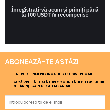
ABONEAZĂ-TE ASTĂZI
PENTRU A PRIMI INFORMAȚII EXCLUSIVE PE MAIL
DACĂ VREI SĂ TE ALĂTURI COMUNITĂȚII CELOR +300K
DE PĂRINȚI CARE NE CITESC ANUAL