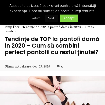
Acest site utilizează cookie-uri pentru a vă îmbunătăți
experiența. Dacă nu sunteți de acord, puteți renunța:
Accept
Refuz
Detalii
Timp liber
Tendințe de TOP la pantofi damă în 2020 - Cum să
combini...
Tendințe de TOP la pantofi damă
în 2020 – Cum să combini
perfect pantofii cu restul ținutei?
Ultima actualizare:
dec. 27, 2019
0