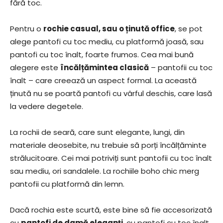
fără toc.
Pentru o
rochie casual, sau o ținută office
, se pot
alege pantofi cu toc mediu, cu platformă joasă, sau
pantofi cu toc înalt, foarte frumos. Cea mai bună
alegere este
încălțămintea clasică
– pantofii cu toc
înalt – care creează un aspect formal. La această
ținută nu se poartă pantofi cu vârful deschis, care lasă
la vedere degetele.
La rochii de seară, care sunt elegante, lungi, din
materiale deosebite, nu trebuie să porți încălțăminte
strălucitoare. Cei mai potriviți sunt pantofii cu toc înalt
sau mediu, ori sandalele. La rochiile boho chic merg
pantofii cu platformă din lemn.
Dacă rochia este scurtă, este bine să fie accesorizată
cu
pantofi de damă eleganți
, cu pantofi cu toc înalt.