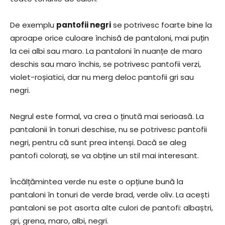
De exemplu
pantofii negri
se potrivesc foarte bine la
aproape orice culoare închisă de pantaloni, mai puțin
la cei albi sau maro. La pantaloni în nuanțe de maro
deschis sau maro închis, se potrivesc pantofii verzi,
violet-roșiatici, dar nu merg deloc pantofii gri sau
negri.
Negrul este formal, va crea o ținută mai serioasă. La
pantalonii în tonuri deschise, nu se potrivesc pantofii
negri, pentru că sunt prea intenși. Dacă se aleg
pantofi colorați, se va obține un stil mai interesant.
Încălțămintea verde nu este o opțiune bună la
pantaloni în tonuri de verde brad, verde oliv. La acești
pantaloni se pot asorta alte culori de pantofi: albaștri,
gri, grena, maro, albi, negri.