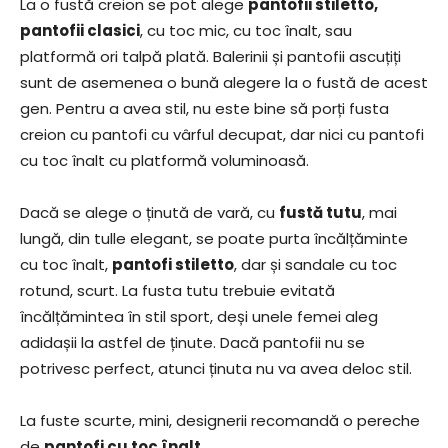
La o fustă creion se pot alege
pantofii stiletto,
pantofii clasici
, cu toc mic, cu toc înalt, sau
platformă ori talpă plată. Balerinii și pantofii ascuțiți
sunt de asemenea o bună alegere la o fustă de acest
gen. Pentru a avea stil, nu este bine să porți fusta
creion cu pantofi cu vârful decupat, dar nici cu pantofi
cu toc înalt cu platformă voluminoasă.
Dacă se alege o ținută de vară, cu
fustă tutu
, mai
lungă, din tulle elegant, se poate purta încălțăminte
cu toc înalt,
pantofi stiletto
, dar și sandale cu toc
rotund, scurt. La fusta tutu trebuie evitată
încălțămintea în stil sport, deși unele femei aleg
adidașii la astfel de ținute. Dacă pantofii nu se
potrivesc perfect, atunci ținuta nu va avea deloc stil.
La fuste scurte, mini, designerii recomandă o pereche
de
pantofi cu toc înalt
.