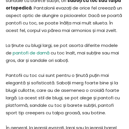
sandale cu barete subțiri, ori
saboți cu toc sau talpă
ortopedică
. Pantalonii evazați de orice fel creează un
aspect optic de alungire a picioarelor. Dacă se poartă
pantofi cu toc, se poate înălța mai mult silueta. În
acest fel, corpul va părea mai armonios și mai zvelt.
La ținute cu blugi largi, se pot asorta diferite modele
de
pantofi de damă
cu toc înalt, mai subțire sau mai
gros, dar și sandale ori saboți.
Pantofii cu toc cui sunt pentru o ținută puțin mai
elegantă și sofisticată. Saboții merg foarte bine și la
blugii cullotte, care au de asemenea o croială foarte
largă. La acest stil de blugi, se pot alege și pantofi cu
platformă, sandale cu toc și barete subțiri, pantofi
sport tip creepers cu talpa groasă, sau botine.
În general, la jeanșii evazați, largi sau la jeanșii barrel