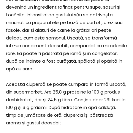
devenind un ingredient rafinat pentru supe, sosuri și
tocănițe. Intensitatea gustului său se potrivește
minunat cu preparatele pe bază de cartofi, orez sau
fasole, dar și alături de carne la grătar ori pește
delicat, cum este somonul. Uscată, se transformă
într-un condiment deosebit, comparabil cu mirodeniile
rare. Ea poate fi păstrată pe iarnă și în congelator,
după ce înainte a fost curățată, spălată și opărită în
apă cu sare.
Această ciupercă se poate cumpăra în formă uscată,
din supermarket. Are 25,8 g proteine la 100 g produs
deshidratat, dar și 24,5 g fibre. Conține doar 231 kcal la
100 g și 3 g grăsimi. După hidratare în apă călduță,
timp de jumătate de oră, ciuperca își păstrează
aroma și gustul deosebit.