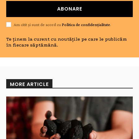
ABONARE
Am citit și sunt de acord cu
Politica de confidențialitate
.
Te ținem la curent cu noutățile pe care le publicăm
în fiecare săptămână.
MORE ARTICLE