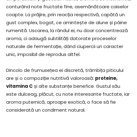
conturând note fructate fine, asemănătoare caiselor
coapte. La prăjire, prin reacția respectivă, capătă un
gust complex, bogat, ce amintește de alune și pâine
rumenită. Uscarea, la rândul ei, nu doar concentrează
aroma, ci adaugă subtilități datorate proceselor
naturale de fermentație, dând ciupercii un caracter
unic, imposibil de reprodus altfel.
Dincolo de frumusețea ei discretă, trâmbița piticului
are și o compoziție nutritivă valoroasă:
proteine,
vitamina C
și alte substanțe benefice. Gustul său
este dulceag, plăcut, cu note interesante fructate, iar
aroma puternică, aproape exotică, o face să fie
considerată un condiment natural.