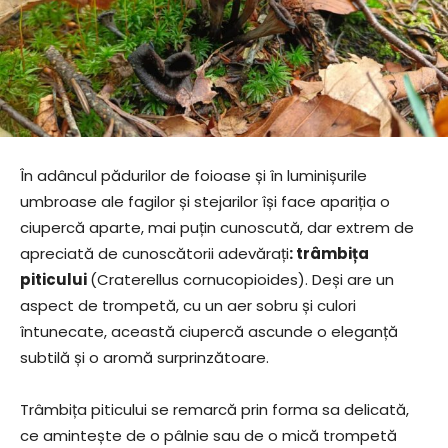
În adâncul pădurilor de foioase și în luminișurile
umbroase ale fagilor și stejarilor își face apariția o
ciupercă aparte, mai puțin cunoscută, dar extrem de
apreciată de cunoscătorii adevărați
: trâmbița
piticului
(Craterellus cornucopioides). Deși are un
aspect de trompetă, cu un aer sobru și culori
întunecate, această ciupercă ascunde o eleganță
subtilă și o aromă surprinzătoare.
Trâmbița piticului se remarcă prin forma sa delicată,
ce amintește de o pâlnie sau de o mică trompetă