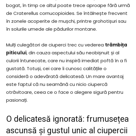
bogat, în timp ce altul poate trece aproape fără urmă
de Craterellus cornucopioides. Se întâlnește frecvent
în zonele acoperite de mușchi, printre grohotișuri sau
în solurile umede ale pădurilor montane.
Mulți culegători de ciuperci trec cu vederea
trâmbița
piticului
, din cauza aspectului său neobișnuit și al
culorii întunecate, care nu inspiră imediat poftă în a fi
gustată. Totuși, cei care îi cunosc calitățile o
consideră o adevărată delicatesă. Un mare avantaj
este faptul că nu seamănă cu nicio ciupercă
otrăvitoare, ceea ce o face o alegere sigură pentru
pasionați.
O delicatesă ignorată: frumusețea
ascunsă și gustul unic al ciupercii