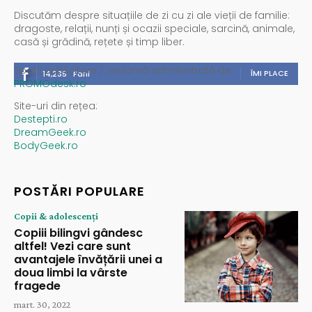
Discutăm despre situațiile de zi cu zi ale vieții de familie:
dragoste, relații, nunți și ocazii speciale, sarcină, animale,
casă și grădină, rețete și timp liber.
Spații publicitare / reclamă administrată de
ÎMI PLACE
14,235
Fani
PROMOdesk.ro
Site-uri din rețea:
Destepti.ro
DreamGeek.ro
BodyGeek.ro
POSTĂRI POPULARE
Copii & adolescenți
Copiii bilingvi gândesc
altfel! Vezi care sunt
avantajele învățării unei a
doua limbi la vârste
fragede
mart. 30, 2022