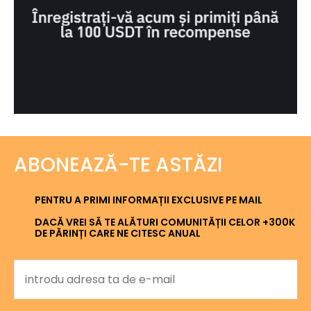
ABONEAZĂ-TE ASTĂZI
PENTRU A PRIMI INFORMAȚII EXCLUSIVE PE MAIL
DACĂ VREI SĂ TE ALĂTURI COMUNITĂȚII CELOR +300K
DE PĂRINȚI CARE NE CITESC ANUAL