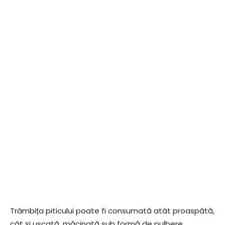
Trâmbița piticului poate fi consumată atât proaspătă,
cât și uscată, măcinată sub formă de pulbere,