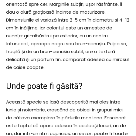
orientată spre cer. Marginile subțiri, ușor răsfrânte, îi
dau o alură grațioasă înainte de maturizare.
Dimensiunile ei variază între 2-5 cm în diametru și 4–12
cm în înălțime, iar coloritul este un amestec de
nuanțe: gri-albăstrui pe exterior, cu un centru
întunecat, aproape negru sau brun-cenușiu. Pulpa sa,
fragilă și de un brun-cenușiu subtil, are o textură
delicată și un parfum fin, comparat adesea cu mirosul
de caise coapte.
Unde poate fi găsită?
Această specie se lasă descoperită mai ales între
iunie și noiembrie, crescând de obicei în grupuri mici,
de câteva exemplare în pădurile montane. Fascinant
este faptul că apare adesea în aceleași locuri, an de
an, dar într-un ritm capricios: un sezon poate fi foarte