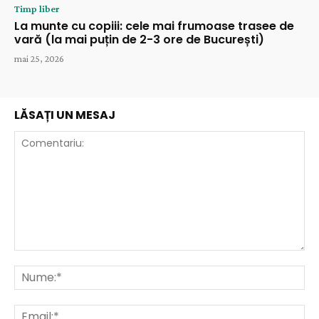
Timp liber
La munte cu copiii: cele mai frumoase trasee de
vară (la mai puțin de 2-3 ore de București)
mai 25, 2026
LĂSAȚI UN MESAJ
Comentariu:
Nu
Ema