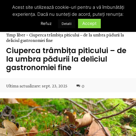
Acest site utilizează cookie-uri pentru a vă îmbunătăți
experiența. Dacă nu sunteți de acord, puteți renunța:
Accept
Refuz
Detalii
Timp liber
Ciuperca trâmbița piticului – de la umbra pădurii la
deliciul gastronomiei fine
Ciuperca trâmbița piticului – de
la umbra pădurii la deliciul
gastronomiei fine
Ultima actualizare:
sept. 23, 2025
0