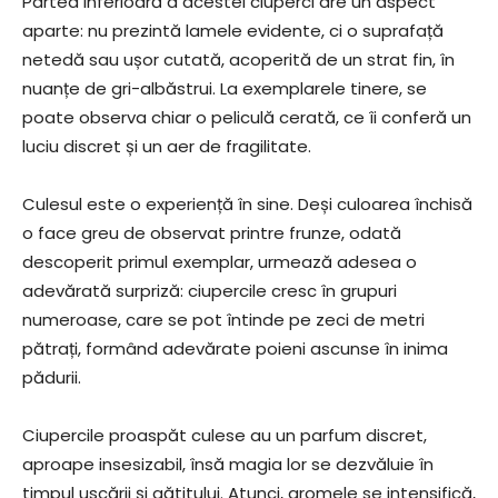
Partea inferioară a acestei ciuperci are un aspect
aparte: nu prezintă lamele evidente, ci o suprafață
netedă sau ușor cutată, acoperită de un strat fin, în
nuanțe de gri-albăstrui. La exemplarele tinere, se
poate observa chiar o peliculă cerată, ce îi conferă un
luciu discret și un aer de fragilitate.
Culesul este o experiență în sine. Deși culoarea închisă
o face greu de observat printre frunze, odată
descoperit primul exemplar, urmează adesea o
adevărată surpriză: ciupercile cresc în grupuri
numeroase, care se pot întinde pe zeci de metri
pătrați, formând adevărate poieni ascunse în inima
pădurii.
Ciupercile proaspăt culese au un parfum discret,
aproape insesizabil, însă magia lor se dezvăluie în
timpul uscării și gătitului. Atunci, aromele se intensifică,