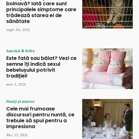
bolnavă? Iată care sunt
principalele simptome care
trădează starea ei de
sănătate
sept. 30, 2021
Sarcină & Bebe
Este fată sau băiat? Vezi ce
semne îți indică sexul
bebelușului potrivit
tradiției!
nov. 1, 2021
Nunți și mirese
Cele mai frumoase
discursuri pentru nuntă, ce
trebuie să spui pentru a
impresiona
dec. 27, 2021