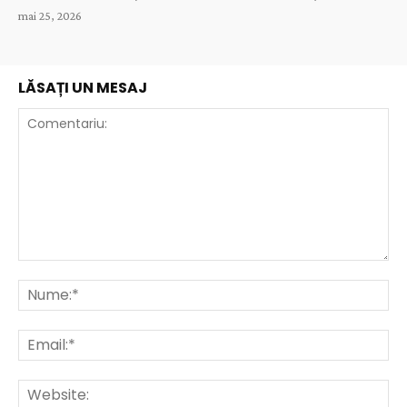
mai 25, 2026
LĂSAȚI UN MESAJ
Comentariu:
Nu
Ema
Web