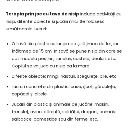
Terapia prin joc cu tava de nisip
include activități cu
nisip, diferite obiecte și jucării mici. Se folosesc
următoarele lucruri:
O tavă din plastic cu lungimea și lățimea de 1m, iar
înălțimea de 15 cm. În tavă se pune nisip din care se
pot modela peșteri, tuneluri, castele, dealuri, etc.
Copilul se va juca cu nisip ca la mare.
Diferite obiecte: mingi, nasturi, stegulețe, bile, etc.
Lucruri concrete din plastic: case, școli, gărdulețe,
copăcei și altele.
Jucării din plastic și animale de jucărie: mașini,
trenuleț, avion, bărcuță, soldăței, dragoni, animale
sălbatice, domestice sau din ferme, etc.