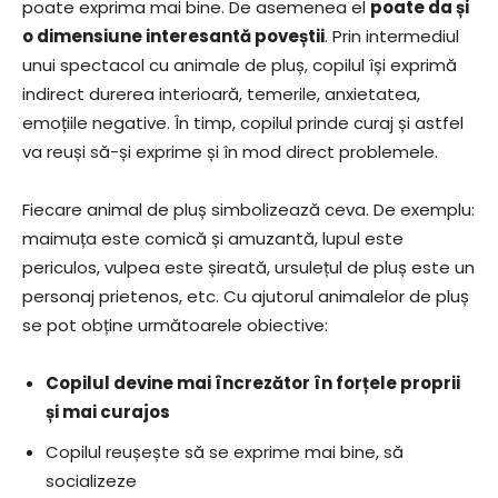
poate exprima mai bine. De asemenea el
poate da și
o dimensiune interesantă poveștii
. Prin intermediul
unui spectacol cu animale de pluș, copilul își exprimă
indirect durerea interioară, temerile, anxietatea,
emoțiile negative. În timp, copilul prinde curaj și astfel
va reuși să-și exprime și în mod direct problemele.
Fiecare animal de pluș simbolizează ceva. De exemplu:
maimuța este comică și amuzantă, lupul este
periculos, vulpea este șireată, ursulețul de pluș este un
personaj prietenos, etc. Cu ajutorul animalelor de pluș
se pot obține următoarele obiective:
Copilul devine mai încrezător în forțele proprii
și mai curajos
Copilul reușește să se exprime mai bine, să
socializeze