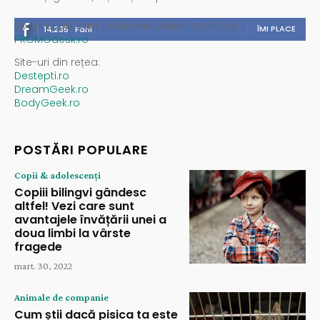
Spații publicitare / reclamă administrată de
ÎMI PLACE
14,235
Fani
PROMOdesk.ro
Site-uri din rețea:
Destepti.ro
DreamGeek.ro
BodyGeek.ro
POSTĂRI POPULARE
Copii & adolescenți
Copiii bilingvi gândesc
altfel! Vezi care sunt
avantajele învățării unei a
doua limbi la vârste
fragede
mart. 30, 2022
Animale de companie
Cum știi dacă pisica ta este