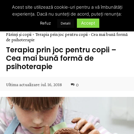
Acest site utilizează cookie-uri pentru a vă îmbunătăți
experiența. Dacă nu sunteți de acord, puteți renunța:
Accept
Refuz
Detalii
Părinți și copii
Terapia prin joc pentru copii - Cea mai bună formă
de psihoterapie
Terapia prin joc pentru copii –
Cea mai bună formă de
psihoterapie
Ultima actualizare:
iul. 16, 2018
0