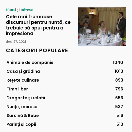
Nunți și mirese
Cele mai frumoase
discursuri pentru nuntă, ce
trebuie să spui pentru a
impresiona
dec. 27, 2021
CATEGORII POPULARE
Animale de companie
1040
Casă și grădină
1013
Rețete culinare
893
Timp liber
796
Dragoste și relații
656
Nunți și mirese
537
Sarcină & Bebe
516
Părinți și copii
513