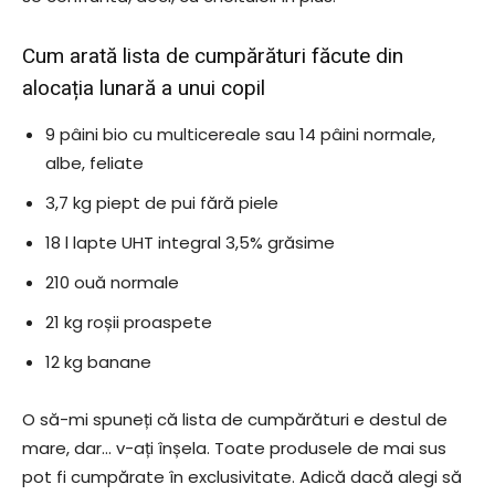
Cum arată lista de cumpărături făcute din
alocația lunară a unui copil
9 pâini bio cu multicereale sau 14 pâini normale,
albe, feliate
3,7 kg piept de pui fără piele
18 l lapte UHT integral 3,5% grăsime
210 ouă normale
21 kg roșii proaspete
12 kg banane
O să-mi spuneți că lista de cumpărături e destul de
mare, dar… v-ați înșela. Toate produsele de mai sus
pot fi cumpărate în exclusivitate. Adică dacă alegi să