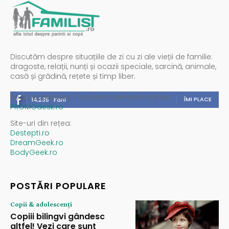
Discutăm despre situațiile de zi cu zi ale vieții de familie:
dragoste, relații, nunți și ocazii speciale, sarcină, animale,
casă și grădină, rețete și timp liber.
Spații publicitare / reclamă administrată de
ÎMI PLACE
14,235
Fani
PROMOdesk.ro
Site-uri din rețea:
Destepti.ro
DreamGeek.ro
BodyGeek.ro
POSTĂRI POPULARE
Copii & adolescenți
Copiii bilingvi gândesc
altfel! Vezi care sunt