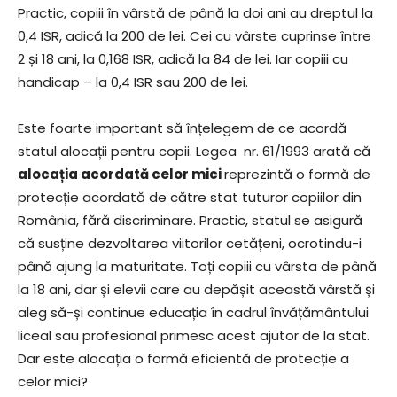
Practic, copiii în vârstă de până la doi ani au dreptul la
0,4 ISR, adică la 200 de lei. Cei cu vârste cuprinse între
2 și 18 ani, la 0,168 ISR, adică la 84 de lei. Iar copiii cu
handicap – la 0,4 ISR sau 200 de lei.
Este foarte important să înțelegem de ce acordă
statul alocații pentru copii. Legea nr. 61/1993 arată că
alocația acordată celor mici
reprezintă o formă de
protecție acordată de către stat tuturor copiilor din
România, fără discriminare. Practic, statul se asigură
că susține dezvoltarea viitorilor cetățeni, ocrotindu-i
până ajung la maturitate. Toți copiii cu vârsta de până
la 18 ani, dar și elevii care au depășit această vârstă și
aleg să-și continue educația în cadrul învățământului
liceal sau profesional primesc acest ajutor de la stat.
Dar este alocația o formă eficientă de protecție a
celor mici?