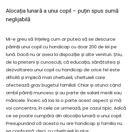
Alocația lunară a unui copil – puțin spus sumă
neglijabilă
Mi-e greu să înțeleg cum ar putea să se descurce
părinții unui copil cu handicap cu doar 200 de lei pe
lună. Dacă nu ar avea la dispoziție și alte venituri. Știu,
de la prieteni și cunoscuți, că educația, sănătatea și
dezvoltarea unui copil cu handicap de orice fel este
dificilă și implică mari cheltuieli, cheltuieli care
afectează grav bugetul familial. Chiar și atunci când
ambii părinți muncesc și au parte de salarii medii sau
măricele. Încerc să las la o parte acest aspect și mă
voi concentra, în cele ce urmează, pe cazul tipic. Adică
ce se poate cumpăra din alocația lunară a unui copil.
Presupunând că acesta nu are handicap și familia nu
se confruntă, deci, cu cheltuieli în plus: