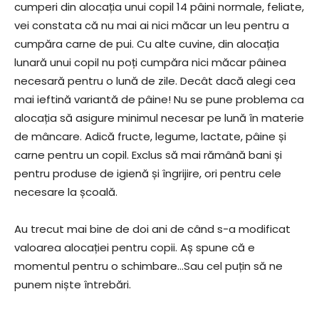
cumperi din alocația unui copil 14 pâini normale, feliate,
vei constata că nu mai ai nici măcar un leu pentru a
cumpăra carne de pui. Cu alte cuvine, din alocația
lunară unui copil nu poți cumpăra nici măcar pâinea
necesară pentru o lună de zile. Decât dacă alegi cea
mai ieftină variantă de pâine! Nu se pune problema ca
alocația să asigure minimul necesar pe lună în materie
de mâncare. Adică fructe, legume, lactate, pâine și
carne pentru un copil. Exclus să mai rămână bani și
pentru produse de igienă și îngrijire, ori pentru cele
necesare la școală.
Au trecut mai bine de doi ani de când s-a modificat
valoarea alocației pentru copii. Aș spune că e
momentul pentru o schimbare…Sau cel puțin să ne
punem niște întrebări.