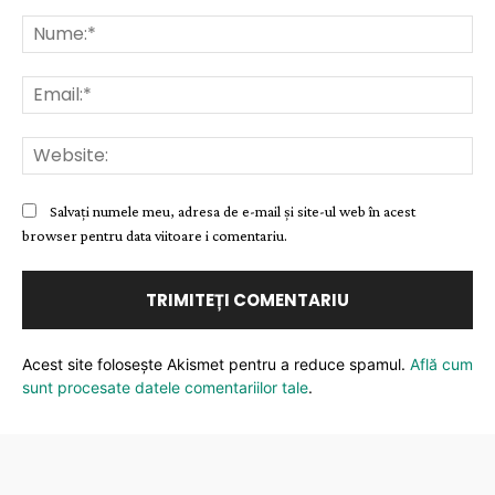
Comentariu:
Nu
Ema
Web
Salvați numele meu, adresa de e-mail și site-ul web în acest
browser pentru data viitoare i comentariu.
Acest site folosește Akismet pentru a reduce spamul.
Află cum
sunt procesate datele comentariilor tale
.