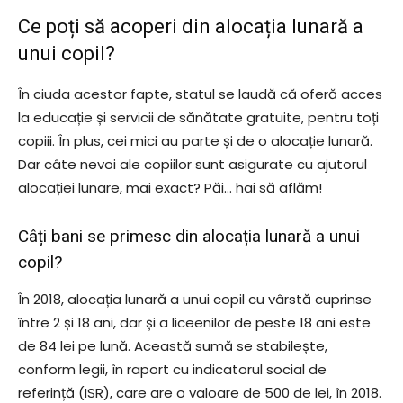
Ce poți să acoperi din alocația lunară a
unui copil?
În ciuda acestor fapte, statul se laudă că oferă acces
la educație și servicii de sănătate gratuite, pentru toți
copiii. În plus, cei mici au parte și de o alocație lunară.
Dar câte nevoi ale copiilor sunt asigurate cu ajutorul
alocației lunare, mai exact? Păi… hai să aflăm!
Câți
bani
se primesc din alocația lunară a unui
copil?
În 2018, alocația lunară a unui copil cu vârstă cuprinse
între 2 și 18 ani, dar și a liceenilor de peste 18 ani este
de 84 lei pe lună. Această sumă se stabilește,
conform legii, în raport cu indicatorul social de
referință (ISR), care are o valoare de 500 de lei, în 2018.