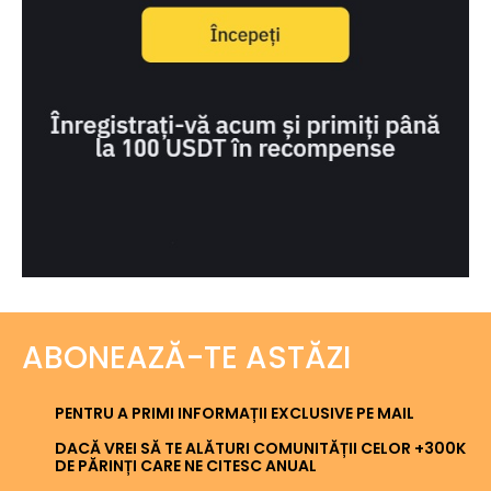
ABONEAZĂ-TE ASTĂZI
PENTRU A PRIMI INFORMAȚII EXCLUSIVE PE MAIL
DACĂ VREI SĂ TE ALĂTURI COMUNITĂȚII CELOR +300K
DE PĂRINȚI CARE NE CITESC ANUAL