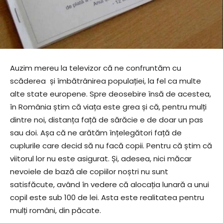
Auzim mereu la televizor că ne confruntăm cu
scăderea și îmbătrânirea populației, la fel ca multe
alte state europene. Spre deosebire însă de acestea,
în România știm că viața este grea și că, pentru mulți
dintre noi, distanța față de sărăcie e de doar un pas
sau doi. Așa că ne arătăm înțelegători față de
cuplurile care decid să nu facă copii. Pentru că știm că
viitorul lor nu este asigurat. Și, adesea, nici măcar
nevoiele de bază ale copiilor noștri nu sunt
satisfăcute, având în vedere că alocația lunară a unui
copil este sub 100 de lei. Asta este realitatea pentru
mulți români, din păcate.