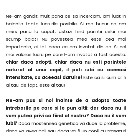
Ne-am gandit mult pana ce sa incercam, am luat in
balanta toate lucrurile posibile. Si ma bucur ca am
mers pana la capat, astazi fiind parintii celui mai
scump baiat! Nu povestea mea este cea mai
importanta, ci tot ceea ce am invatat din ea. Si cel
mai valoros lucru pe care l-am invatat a fost acesta:
chiar daca adopti, chiar daca nu esti parintele
natural al unui copil, il poti iubi cu aceeasi
intensitate, cu aceeasi daruire!
Este ca si cum ar fi
al tau: de fapt, este al tau!
Ne-am pus si noi inainte de a adopta toate
intrebarile pe care si le pun altii: dar daca nu il
vom putea privi ca fiind al nostru? Daca nu il vom
iubi?
Daca mostenirea genetica va duce la probleme,
daca va avea boli sau daca va fi un copil cu trasaturi