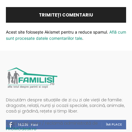
Acest site folosește Akismet pentru a reduce spamul.
Află cum
sunt procesate datele comentariilor tale
.
Discutăm despre situațiile de zi cu zi ale vieții de familie:
dragoste, relații, nunți și ocazii speciale, sarcină, animale,
casă și grădină, rețete și timp liber.
Spații publicitare / reclamă administrată de
ÎMI PLACE
14,235
Fani
PROMOdesk.ro