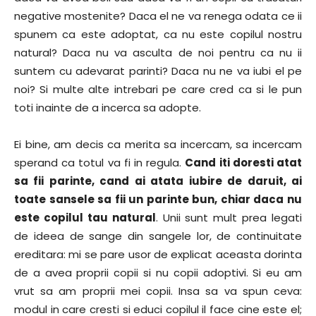
negative mostenite? Daca el ne va renega odata ce ii
spunem ca este adoptat, ca nu este copilul nostru
natural? Daca nu va asculta de noi pentru ca nu ii
suntem cu adevarat parinti? Daca nu ne va iubi el pe
noi? Si multe alte intrebari pe care cred ca si le pun
toti inainte de a incerca sa adopte.
Ei bine, am decis ca merita sa incercam, sa incercam
sperand ca totul va fi in regula.
Cand iti doresti atat
sa fii parinte, cand ai atata iubire de daruit, ai
toate sansele sa fii un parinte bun, chiar daca nu
este copilul tau natural
. Unii sunt mult prea legati
de ideea de sange din sangele lor, de continuitate
ereditara: mi se pare usor de explicat aceasta dorinta
de a avea proprii copii si nu copii adoptivi. Si eu am
vrut sa am proprii mei copii. Insa sa va spun ceva:
modul in care cresti si educi copilul il face cine este el;