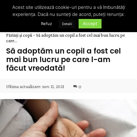
Acest site utilizează cookie-uri pentru a vă îmbunătăți
experiența. Dacă nu sunteți de acord, puteți renunța:
Accept
Refuz
Detalii
Părinți și copii
Să adoptăm un copil a fost cel mai bun lucru pe
care...
Să adoptăm un copil a fost cel
mai bun lucru pe care l-am
făcut vreodată!
Ultima actualizare:
nov. 11, 2021
0