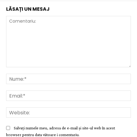
LĂSAȚI UN MESAJ
Comentariu:
Nu
Ema
Web
Salvați numele meu, adresa de e-mail și site-ul web în acest
browser pentru data viitoare i comentariu.