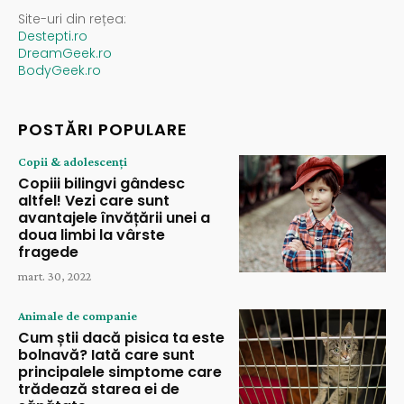
Site-uri din rețea:
Destepti.ro
DreamGeek.ro
BodyGeek.ro
POSTĂRI POPULARE
Copii & adolescenți
Copiii bilingvi gândesc
altfel! Vezi care sunt
avantajele învățării unei a
doua limbi la vârste
fragede
mart. 30, 2022
Animale de companie
Cum știi dacă pisica ta este
bolnavă? Iată care sunt
principalele simptome care
trădează starea ei de