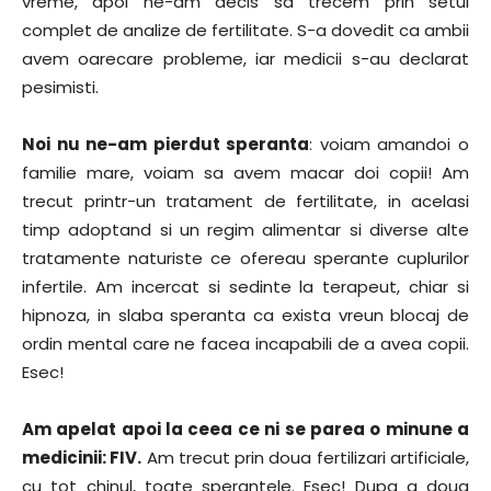
vreme, apoi ne-am decis sa trecem prin setul
complet de analize de fertilitate. S-a dovedit ca ambii
avem oarecare probleme, iar medicii s-au declarat
pesimisti.
Noi nu ne-am pierdut speranta
: voiam amandoi o
familie mare, voiam sa avem macar doi copii! Am
trecut printr-un tratament de fertilitate, in acelasi
timp adoptand si un regim alimentar si diverse alte
tratamente naturiste ce ofereau sperante cuplurilor
infertile. Am incercat si sedinte la terapeut, chiar si
hipnoza, in slaba speranta ca exista vreun blocaj de
ordin mental care ne facea incapabili de a avea copii.
Esec!
Am apelat apoi la ceea ce ni se parea o minune a
medicinii: FIV.
Am trecut prin doua fertilizari artificiale,
cu tot chinul, toate sperantele. Esec! Dupa a doua