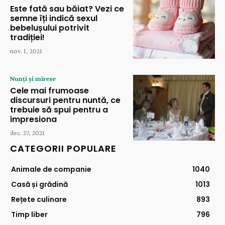
Este fată sau băiat? Vezi ce
semne îți indică sexul
bebelușului potrivit
tradiției!
nov. 1, 2021
Nunți și mirese
Cele mai frumoase
discursuri pentru nuntă, ce
trebuie să spui pentru a
impresiona
dec. 27, 2021
CATEGORII POPULARE
Animale de companie
1040
Casă și grădină
1013
Rețete culinare
893
Timp liber
796