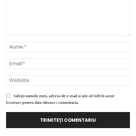
Comentariu:
Nu
Ema
Web
Salvați numele meu, adresa de e-mail și site-ul web în acest
browser pentru data viitoare i comentariu.