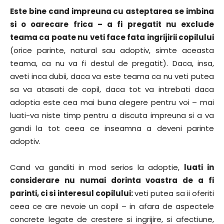
Este bine cand impreuna cu asteptarea se imbina
si o oarecare frica – a fi pregatit nu exclude
teama ca poate nu veti face fata ingrijirii copilului
(orice parinte, natural sau adoptiv, simte aceasta
teama, ca nu va fi destul de pregatit). Daca, insa,
aveti inca dubii, daca va este teama ca nu veti putea
sa va atasati de copil, daca tot va intrebati daca
adoptia este cea mai buna alegere pentru voi – mai
luati-va niste timp pentru a discuta impreuna si a va
gandi la tot ceea ce inseamna a deveni parinte
adoptiv.
Cand va ganditi in mod serios la adoptie,
luati in
considerare nu numai dorinta voastra de a fi
parinti, ci si interesul copilului:
veti putea sa ii oferiti
ceea ce are nevoie un copil – in afara de aspectele
concrete legate de crestere si ingrijire, si afectiune,