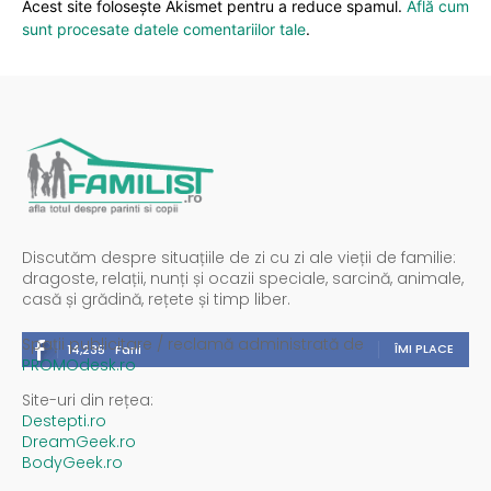
Acest site folosește Akismet pentru a reduce spamul.
Află cum
sunt procesate datele comentariilor tale
.
Discutăm despre situațiile de zi cu zi ale vieții de familie:
dragoste, relații, nunți și ocazii speciale, sarcină, animale,
casă și grădină, rețete și timp liber.
Spații publicitare / reclamă administrată de
ÎMI PLACE
14,235
Fani
PROMOdesk.ro
Site-uri din rețea:
Destepti.ro
DreamGeek.ro
BodyGeek.ro