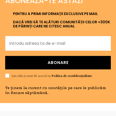
ABONEAZĂ-TE ASTĂZI
PENTRU A PRIMI INFORMAȚII EXCLUSIVE PE MAIL
DACĂ VREI SĂ TE ALĂTURI COMUNITĂȚII CELOR +300K
DE PĂRINȚI CARE NE CITESC ANUAL
ABONARE
Am citit și sunt de acord cu
Politica de confidențialitate
.
Te ținem la curent cu noutățile pe care le publicăm
în fiecare săptămână.