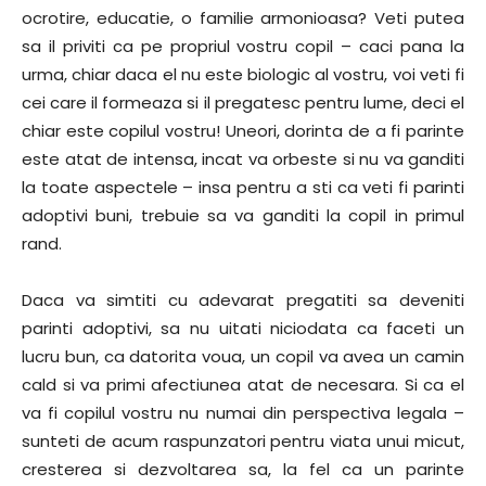
ocrotire, educatie, o familie armonioasa? Veti putea
sa il priviti ca pe propriul vostru copil – caci pana la
urma, chiar daca el nu este biologic al vostru, voi veti fi
cei care il formeaza si il pregatesc pentru lume, deci el
chiar este copilul vostru! Uneori, dorinta de a fi parinte
este atat de intensa, incat va orbeste si nu va ganditi
la toate aspectele – insa pentru a sti ca veti fi parinti
adoptivi buni, trebuie sa va ganditi la copil in primul
rand.
Daca va simtiti cu adevarat pregatiti sa deveniti
parinti adoptivi, sa nu uitati niciodata ca faceti un
lucru bun, ca datorita voua, un copil va avea un camin
cald si va primi afectiunea atat de necesara. Si ca el
va fi copilul vostru nu numai din perspectiva legala –
sunteti de acum raspunzatori pentru viata unui micut,
cresterea si dezvoltarea sa, la fel ca un parinte