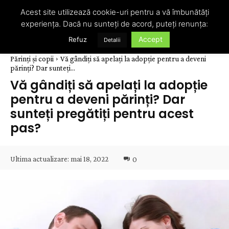
Acest site utilizează cookie-uri pentru a vă îmbunătăți
experiența. Dacă nu sunteți de acord, puteți renunța:
Accept
Refuz
Detalii
Părinți și copii
Vă gândiți să apelați la adopție pentru a deveni
părinți? Dar sunteți...
Vă gândiți să apelați la adopție
pentru a deveni părinți? Dar
sunteți pregătiți pentru acest
pas?
Ultima actualizare:
mai 18, 2022
0