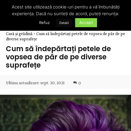
Acest site utilizează cookie-uri pentru a vă îmbunătăți
experiența. Dacă nu sunteți de acord, puteți renunța:
Accept
Refuz
Detalii
Casă și grădină
Cum să îndepărtați petele de vopsea de păr de pe
diverse suprafețe
Cum să îndepărtați petele de
vopsea de păr de pe diverse
suprafețe
Ultima actualizare:
sept. 20, 2021
0