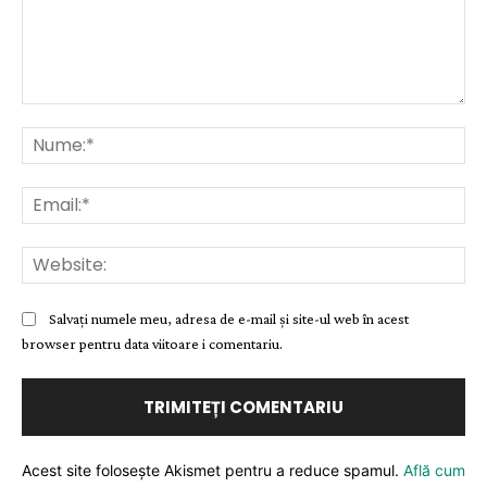
Comentariu:
Nu
Ema
Web
Salvați numele meu, adresa de e-mail și site-ul web în acest
browser pentru data viitoare i comentariu.
Acest site folosește Akismet pentru a reduce spamul.
Află cum