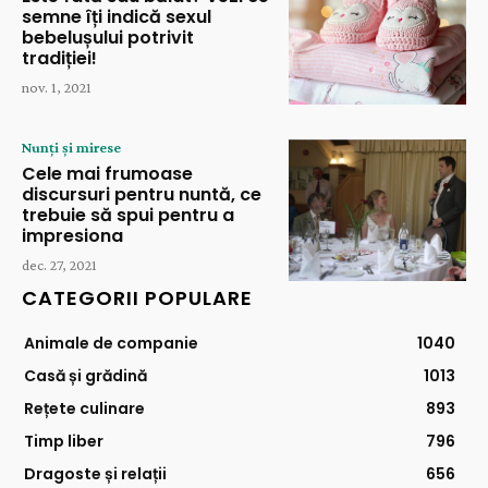
semne îți indică sexul
bebelușului potrivit
tradiției!
nov. 1, 2021
Nunți și mirese
Cele mai frumoase
discursuri pentru nuntă, ce
trebuie să spui pentru a
impresiona
dec. 27, 2021
CATEGORII POPULARE
Animale de companie
1040
Casă și grădină
1013
Rețete culinare
893
Timp liber
796
Dragoste și relații
656