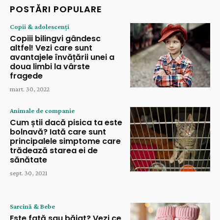
POSTĂRI POPULARE
Copii & adolescenți
Copiii bilingvi gândesc
altfel! Vezi care sunt
avantajele învățării unei a
doua limbi la vârste
fragede
mart. 30, 2022
Animale de companie
Cum știi dacă pisica ta este
bolnavă? Iată care sunt
principalele simptome care
trădează starea ei de
sănătate
sept. 30, 2021
Sarcină & Bebe
Este fată sau băiat? Vezi ce