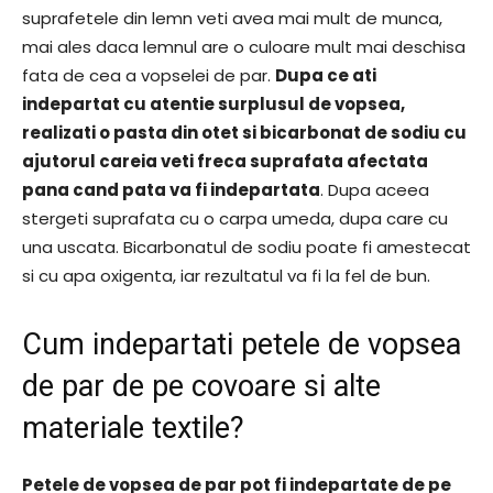
suprafetele din lemn veti avea mai mult de munca,
mai ales daca lemnul are o culoare mult mai deschisa
fata de cea a vopselei de par.
Dupa ce ati
indepartat cu atentie surplusul de vopsea,
realizati o pasta din otet si bicarbonat de sodiu cu
ajutorul careia veti freca suprafata afectata
pana cand pata va fi indepartata
. Dupa aceea
stergeti suprafata cu o carpa umeda, dupa care cu
una uscata. Bicarbonatul de sodiu poate fi amestecat
si cu apa oxigenta, iar rezultatul va fi la fel de bun.
Cum indepartati petele de vopsea
de par de pe covoare si alte
materiale textile?
Petele de vopsea de par pot fi indepartate de pe