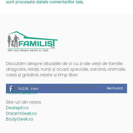
sunt procesate datele comentariilor tale
.
Discutăm despre situațiile de zi cu zi ale vieții de familie:
dragoste, relații, nunți și ocazii speciale, sarcină, animale,
casă și grădină, rețete și timp liber.
Spații publicitare / reclamă administrată de
ÎMI PLACE
14,235
Fani
PROMOdesk.ro
Site-uri din rețea:
Destepti.ro
DreamGeek.ro
BodyGeek.ro