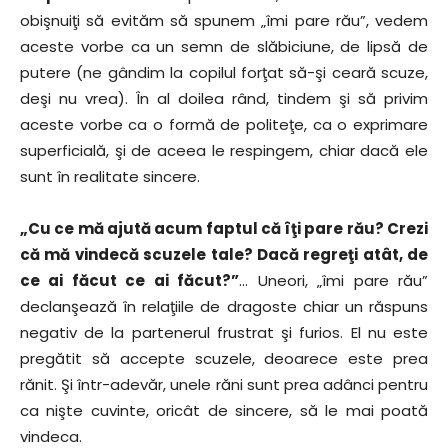
obişnuiţi să evităm să spunem „îmi pare rău”, vedem
aceste vorbe ca un semn de slăbiciune, de lipsă de
putere (ne gândim la copilul forţat să-şi ceară scuze,
deşi nu vrea). În al doilea rând, tindem şi să privim
aceste vorbe ca o formă de politeţe, ca o exprimare
superficială, şi de aceea le respingem, chiar dacă ele
sunt în realitate sincere.
„Cu ce mă ajută acum faptul că îţi pare rău? Crezi
că mă vindecă scuzele tale? Dacă regreţi atât, de
ce ai făcut ce ai făcut?”
… Uneori, „îmi pare rău”
declanşează în relaţiile de dragoste chiar un răspuns
negativ de la partenerul frustrat şi furios. El nu este
pregătit să accepte scuzele, deoarece este prea
rănit. Şi într-adevăr, unele răni sunt prea adânci pentru
ca nişte cuvinte, oricât de sincere, să le mai poată
vindeca.