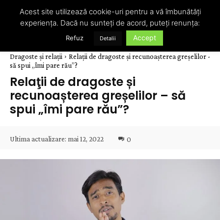
Acest site utilizează cookie-uri pentru a vă îmbunătăți
experiența. Dacă nu sunteți de acord, puteți renunța:
Accept
Refuz
Detalii
Dragoste și relații
Relaţii de dragoste și recunoașterea greșelilor -
să spui „îmi pare rău”?
Relaţii de dragoste și
recunoașterea greșelilor – să
spui „îmi pare rău”?
Ultima actualizare:
mai 12, 2022
0