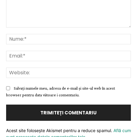
Comentariu:
Nu
Ema
Web
Salvați numele meu, adresa de e-mail și site-ul web în acest
browser pentru data viitoare i comentariu.
Acest site folosește Akismet pentru a reduce spamul.
Află cum
sunt procesate datele comentariilor tale
.