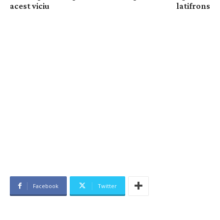
acest viciu
latifrons
Facebook
Twitter