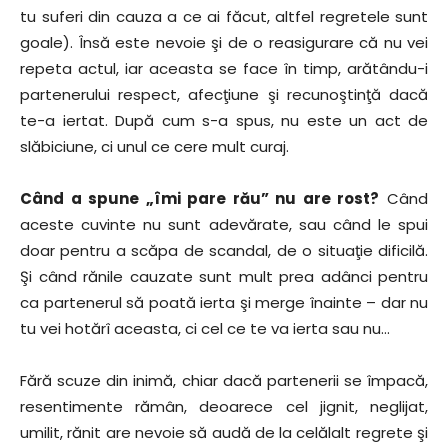
tu suferi din cauza a ce ai făcut, altfel regretele sunt
goale). Însă este nevoie şi de o reasigurare că nu vei
repeta actul, iar aceasta se face în timp, arătându-i
partenerului respect, afecţiune şi recunoştinţă dacă
te-a iertat. După cum s-a spus, nu este un act de
slăbiciune, ci unul ce cere mult curaj.
Când a spune „îmi pare rău” nu are rost?
Când
aceste cuvinte nu sunt adevărate, sau când le spui
doar pentru a scăpa de scandal, de o situaţie dificilă.
Şi când rănile cauzate sunt mult prea adânci pentru
ca partenerul să poată ierta şi merge înainte – dar nu
tu vei hotărî aceasta, ci cel ce te va ierta sau nu…
Fără scuze din inimă, chiar dacă partenerii se împacă,
resentimente rămân, deoarece cel jignit, neglijat,
umilit, rănit are nevoie să audă de la celălalt regrete şi