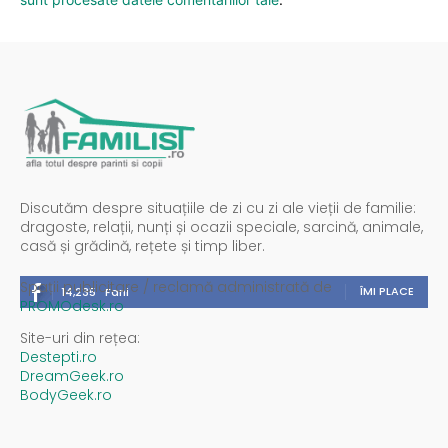
Discutăm despre situațiile de zi cu zi ale vieții de familie:
dragoste, relații, nunți și ocazii speciale, sarcină, animale,
casă și grădină, rețete și timp liber.
Spații publicitare / reclamă administrată de
ÎMI PLACE
14,235
Fani
PROMOdesk.ro
Site-uri din rețea:
Destepti.ro
DreamGeek.ro
BodyGeek.ro