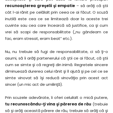
recunoaşterea greşelii şi empatie
– să arăţi că ştii
cât l-ai rănit pe celălalt prin ceea ce ai făcut. O scuză
inutilă este cea ce se limitează doar la aceste trei
cuvinte sau cea care încearcă să justifice, ca şi cum
vrei să scapi de responsabilitate („nu gândeam ce
fac, eram stresat, eram beat” etc.).
Nu, nu trebuie să fugi de responsabilitate, ci să ţi-o
asumi, să îi arăţi partenerului că ştii ce ai făcut, că ştii
cum se simte şi că regreţi din inimă. Regretele sincere
diminuează durerea celui rănit şi îl ajută şi pe cel ce se
simte vinovat să îşi reducă vinovăţia prin acest act
sincer (un mic act de umilinţă).
Prin scuzele adevărate, îi oferi celuilalt o mică putere,
tu recunoscându-ţi vina şi părerea de rău
(trebuie
să şi arăţi această părere de rău, trebuie să arăţi că şi