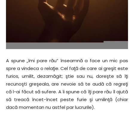
A spune „îmi pare rău” înseamnă a face un mic pas
spre a vindeca o relaţie. Cel faţă de care ai greşit este
furios, umilit, dezamăgit; ştie sau nu, doreşte să îţi
recunoşti greşeala, are nevoie să te audă că regreţi
că l-ai făcut să sufere. A îi spune că îţi pare rău îl ajută
să treacă încet-încet peste furie şi umilinţă (chiar
dacă momentan nu astfel par lucrurile).