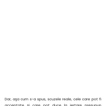
Dar, aşa cum s-a spus, scuzele reale, cele care pot fi
acceptate şi care pot duce la iertare presupun