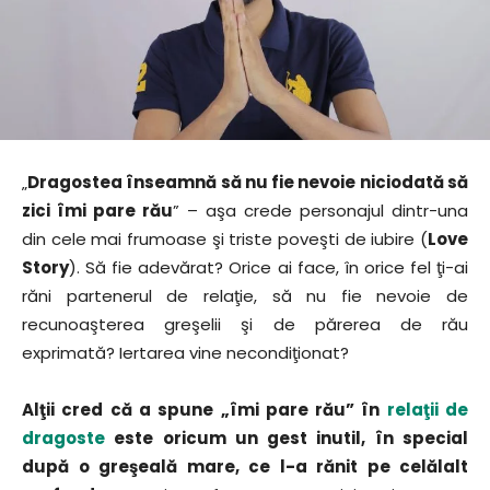
„
Dragostea înseamnă să nu fie nevoie niciodată să
zici îmi pare rău
” – aşa crede personajul dintr-una
din cele mai frumoase şi triste poveşti de iubire (
Love
Story
). Să fie adevărat? Orice ai face, în orice fel ţi-ai
răni partenerul de relaţie, să nu fie nevoie de
recunoaşterea greşelii şi de părerea de rău
exprimată? Iertarea vine necondiţionat?
Alţii cred că a spune „îmi pare rău” în
relaţii de
dragoste
este oricum un gest inutil, în special
după o greşeală mare, ce l-a rănit pe celălalt