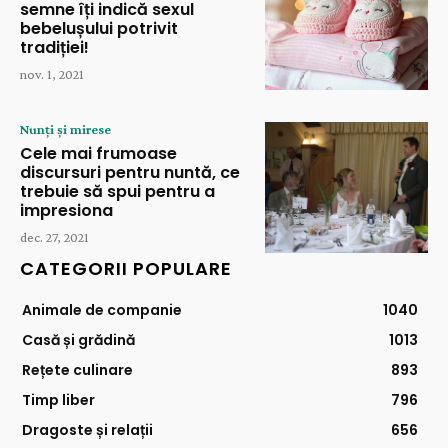
semne îți indică sexul
bebelușului potrivit
tradiției!
nov. 1, 2021
Nunți și mirese
Cele mai frumoase
discursuri pentru nuntă, ce
trebuie să spui pentru a
impresiona
dec. 27, 2021
CATEGORII POPULARE
Animale de companie
1040
Casă și grădină
1013
Rețete culinare
893
Timp liber
796
Dragoste și relații
656