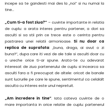
incepe sa te gandesti mai des la „noi” si nu numai la
tine…
„Cum ti-a fost ziua?”
– cuvinte importante in relatia
de cuplu: a arata interes pentru partener, a dori sa
asculti si sa stii prin ce trece este o cerinta pentru
pastrarea unei relatii armonioase.
Si nu doar ca
replica de suprafata
: „buna, draga, ai avut o zi
buna?”, dupa care iti vezi de ale tale si asculti doar cu
o ureche orice ti-ar spune. Arata-te cu adevarat
interesat de ziua partenerului de cuplu si incearca sa
asculti fara a fi preocupat de altele: oricat de banale
sunt lucrurile pe care le spune, sentimentul ca celalalt
asculta cu interes este unul nepretuit.
„Am incredere in tine”
. Iata cateva cuvinte de o
mare importanta in orice relatie de cuplu: partenerul