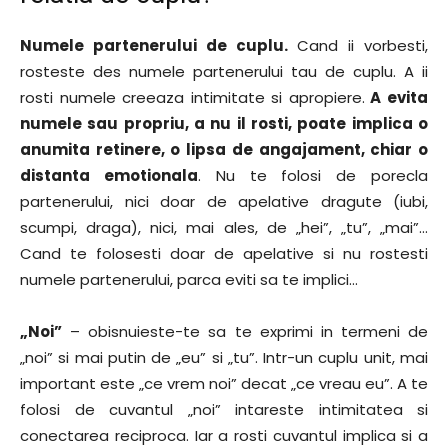
Numele partenerului de cuplu.
Cand ii vorbesti,
rosteste des numele partenerului tau de cuplu. A ii
rosti numele creeaza intimitate si apropiere.
A evita
numele sau propriu, a nu il rosti, poate implica o
anumita retinere, o lipsa de angajament, chiar o
distanta emotionala
. Nu te folosi de porecla
partenerului, nici doar de apelative dragute (iubi,
scumpi, draga), nici, mai ales, de „hei”, „tu”, „mai”…
Cand te folosesti doar de apelative si nu rostesti
numele partenerului, parca eviti sa te implici…
„Noi”
– obisnuieste-te sa te exprimi in termeni de
„noi” si mai putin de „eu” si „tu”. Intr-un cuplu unit, mai
important este „ce vrem noi” decat „ce vreau eu”. A te
folosi de cuvantul „noi” intareste intimitatea si
conectarea reciproca. Iar a rosti cuvantul implica si a