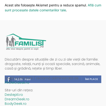
Acest site folosește Akismet pentru a reduce spamul.
Află cum
sunt procesate datele comentariilor tale
.
Discutăm despre situațiile de zi cu zi ale vieții de familie:
dragoste, relații, nunți și ocazii speciale, sarcină, animale,
casă și grădină, rețete și timp liber.
Spații publicitare / reclamă administrată de
ÎMI PLACE
14,235
Fani
PROMOdesk.ro
Site-uri din rețea:
Destepti.ro
DreamGeek.ro
BodyGeek.ro