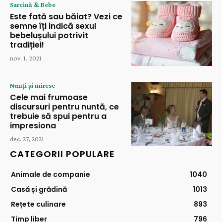
Sarcină & Bebe
Este fată sau băiat? Vezi ce
semne îți indică sexul
bebelușului potrivit
tradiției!
nov. 1, 2021
Nunți și mirese
Cele mai frumoase
discursuri pentru nuntă, ce
trebuie să spui pentru a
impresiona
dec. 27, 2021
CATEGORII POPULARE
Animale de companie
1040
Casă și grădină
1013
Rețete culinare
893
Timp liber
796