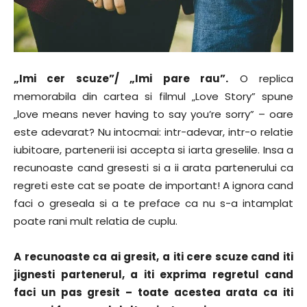
„Imi cer scuze”/ „Imi pare rau”.
O replica
memorabila din cartea si filmul „Love Story” spune
„love means never having to say you’re sorry” – oare
este adevarat? Nu intocmai: intr-adevar, intr-o relatie
iubitoare, partenerii isi accepta si iarta greselile. Insa a
recunoaste cand gresesti si a ii arata partenerului ca
regreti este cat se poate de important! A ignora cand
faci o greseala si a te preface ca nu s-a intamplat
poate rani mult relatia de cuplu.
A recunoaste ca ai gresit, a iti cere scuze cand iti
jignesti partenerul, a iti exprima regretul cand
faci un pas gresit – toate acestea arata ca iti