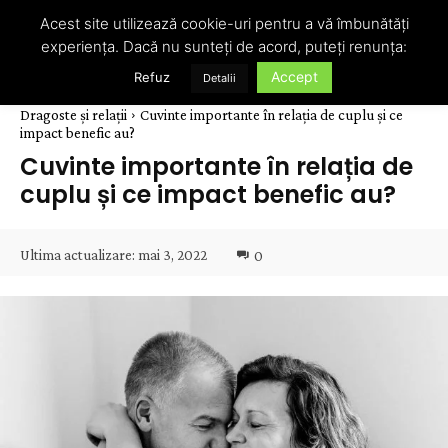
Acest site utilizează cookie-uri pentru a vă îmbunătăți
experiența. Dacă nu sunteți de acord, puteți renunța:
Accept
Refuz
Detalii
Dragoste și relații
Cuvinte importante în relația de cuplu și ce
impact benefic au?
Cuvinte importante în relația de
cuplu și ce impact benefic au?
Ultima actualizare:
mai 3, 2022
0