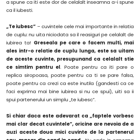
a spune ca iti este dor de celalalt inseamna a-i spune
ca il iubesti.
„Te iubesc”
– cuvintele cele mai importante in relatia
de cuplu: nu uita niciodata sa il reasiguri pe celalalt de
iubirea ta!
Greseala pe care o facem multi, mai
ales intr-o relatie de cuplu lunga, este sa uitam
de aceste cuvinte, presupunand ca celalalt stie
ce simtim pentru el
. Poate pentru ca iti pare o
replica siropoasa, poate pentru ca ti se pare falsa,
poate pentru ca crezi ca este inutila (gandesti ca ce
faci exprima mai bine iubirea si nu ce spui), uiti sa ii
spui partenerului un simplu „te iubesc”.
Si chiar daca este adevarat ca „faptele vorbesc
mai clar decat cuvintele”, oricine are nevoia de a
auzi aceste doua mici cuvinte de la partenerul