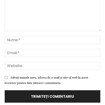
Comentariu:
Nu
Ema
Web
Salvați numele meu, adresa de e-mail și site-ul web în acest
browser pentru data viitoare i comentariu.