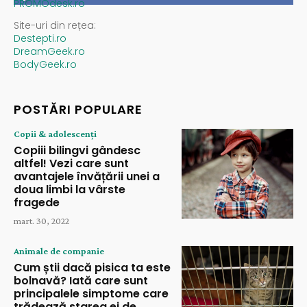
PROMOdesk.ro
Site-uri din rețea:
Destepti.ro
DreamGeek.ro
BodyGeek.ro
POSTĂRI POPULARE
Copii & adolescenți
Copiii bilingvi gândesc
altfel! Vezi care sunt
avantajele învățării unei a
doua limbi la vârste
fragede
mart. 30, 2022
Animale de companie
Cum știi dacă pisica ta este
bolnavă? Iată care sunt
principalele simptome care
trădează starea ei de