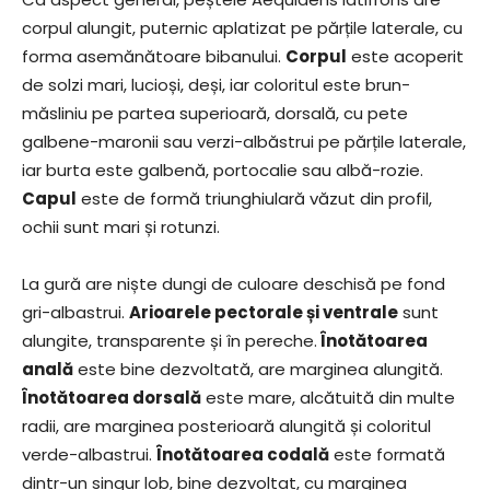
corpul alungit, puternic aplatizat pe părțile laterale, cu
forma asemănătoare bibanului.
Corpul
este acoperit
de solzi mari, lucioși, deși, iar coloritul este brun-
măsliniu pe partea superioară, dorsală, cu pete
galbene-maronii sau verzi-albăstrui pe părțile laterale,
iar burta este galbenă, portocalie sau albă-rozie.
Capul
este de formă triunghiulară văzut din profil,
ochii sunt mari și rotunzi.
La gură are niște dungi de culoare deschisă pe fond
gri-albastrui.
Arioarele pectorale și ventrale
sunt
alungite, transparente și în pereche.
Înotătoarea
anală
este bine dezvoltată, are marginea alungită.
Înotătoarea dorsală
este mare, alcătuită din multe
radii, are marginea posterioară alungită și coloritul
verde-albastrui.
Înotătoarea codală
este formată
dintr-un singur lob, bine dezvoltat, cu marginea