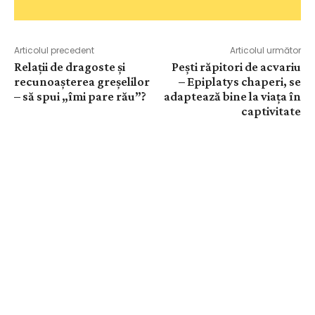
Articolul precedent
Articolul următor
Relaţii de dragoste și
Pești răpitori de acvariu
recunoașterea greșelilor
– Epiplatys chaperi, se
– să spui „îmi pare rău”?
adaptează bine la viața în
captivitate