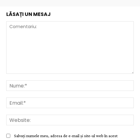
LĂSAȚI UN MESAJ
Comentariu:
Nu
Ema
Web
Salvați numele meu, adresa de e-mail și site-ul web în acest