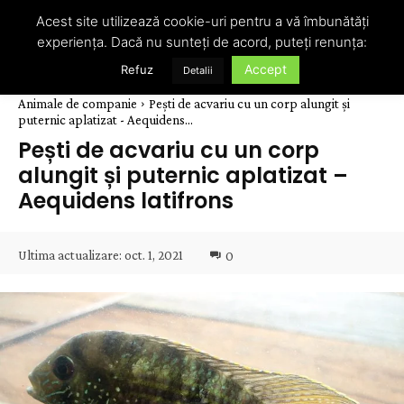
Acest site utilizează cookie-uri pentru a vă îmbunătăți
experiența. Dacă nu sunteți de acord, puteți renunța:
Accept
Refuz
Detalii
Animale de companie
Pești de acvariu cu un corp alungit și
puternic aplatizat - Aequidens...
Pești de acvariu cu un corp
alungit și puternic aplatizat –
Aequidens latifrons
Ultima actualizare:
oct. 1, 2021
0