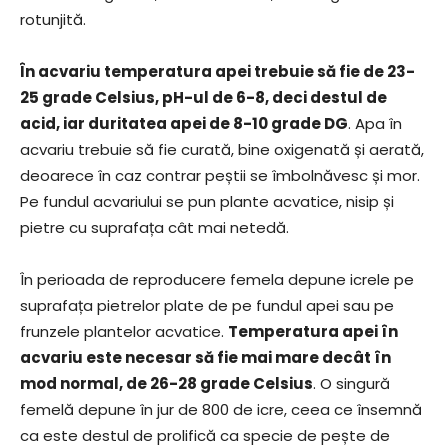
rotunjită.
În acvariu temperatura apei trebuie să fie de 23-
25 grade Celsius, pH-ul de 6-8, deci destul de
acid, iar duritatea apei de 8-10 grade DG
. Apa în
acvariu trebuie să fie curată, bine oxigenată și aerată,
deoarece în caz contrar peștii se îmbolnăvesc și mor.
Pe fundul acvariului se pun plante acvatice, nisip și
pietre cu suprafața cât mai netedă.
În perioada de reproducere femela depune icrele pe
suprafața pietrelor plate de pe fundul apei sau pe
frunzele plantelor acvatice.
Temperatura apei în
acvariu este necesar să fie mai mare decât în
mod normal, de 26-28 grade Celsius
. O singură
femelă depune în jur de 800 de icre, ceea ce însemnă
ca este destul de prolifică ca specie de pește de