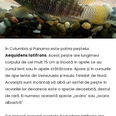
În Columbia și Panama este patria peștelui
Aequidens latifrons
. Acest pește are lungimea
corpului de cel mult 15 cm și înoată în apele ce au
cursul lent sau în apele stătătoare. Apare și în cursurile
de ape lente din Venezuela și Insula Trinidat de Nord.
Acvariștii sunt încântați să aibă un astfel de pește în
acvariile lor deoarece este o specie deosebită, destul
de rară. Ei numesc această specie ,,acara˝ sau ,,acara
albastră˝.
Ca aspect general, peștele Aequidens latifrons are