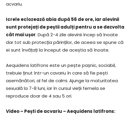
acvariu.
Icrele eclozează abia după 56 de ore, iar alevinii
sunt protejați de peștii adulți pentru a se dezvolta
cât mai ușor
. După 2-4 zile alevinii încep să înoate
dar tot sub protecția părinților, de aceea se spune că
ei sunt învățați la început de aceștia să înoate.
Aequidens latifrons este un pește pașnic, sociabil,
trebuie ținut într-un cavariu în care să fie pești
asemănători, al fel de calmi. Ajunge la maturitatea
sexuală la 7-8 luni, iar în cursul vieții femela se
reproduce doar de 4 sau 5 ori.
Video – Pești de acvariu – Aequidens latifrons: