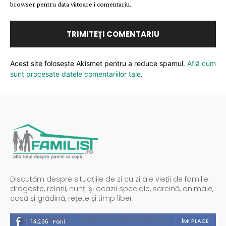
browser pentru data viitoare i comentariu.
Acest site folosește Akismet pentru a reduce spamul.
Află cum
sunt procesate datele comentariilor tale
.
Discutăm despre situațiile de zi cu zi ale vieții de familie:
dragoste, relații, nunți și ocazii speciale, sarcină, animale,
casă și grădină, rețete și timp liber.
Spații publicitare / reclamă administrată de
ÎMI PLACE
14,235
Fani