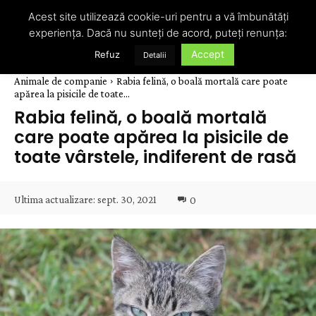
Acest site utilizează cookie-uri pentru a vă îmbunătăți
experiența. Dacă nu sunteți de acord, puteți renunța:
Accept
Refuz
Detalii
Animale de companie
Rabia felină, o boală mortală care poate
apărea la pisicile de toate...
Rabia felină, o boală mortală
care poate apărea la pisicile de
toate vârstele, indiferent de rasă
Ultima actualizare:
sept. 30, 2021
0