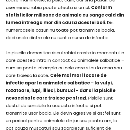
asemenea rabia poate afecta si omul.
Conform
statisticilor milioane de animale cu sange cald din
lumea intreaga mor din cauza acestei boli
. Din
numeroasele cazuri nu toate pot transmite boala,
deci unele dintre ele nu sunt o sursa de infectie.
La pisicile domestice riscul rabiei creste in momentul in
care acestea intra in contact cu animalele salbatice –
cum se poate intampla cu cele care stau la casa sau
care traiesc la sate.
Cele mai mari focare de
infectie apar la animalele salbatice – la vulpi,
rozatoare, lupi, lilieci, bursuci – dar si la pisicile
nevaccinate care traiesc pe strazi
. Pisicile sunt
destul de sensibile la aceasta infectie si pot
transmite usor boala. Ele devin agresive si astfel sunt
un pericol pentru animalele din jur sau pentru om, le
pot cauza muscaturi sau zgaraieturi suficient de