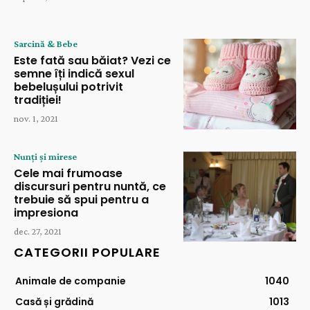
Sarcină & Bebe
Este fată sau băiat? Vezi ce
semne îți indică sexul
bebelușului potrivit
tradiției!
nov. 1, 2021
Nunți și mirese
Cele mai frumoase
discursuri pentru nuntă, ce
trebuie să spui pentru a
impresiona
dec. 27, 2021
CATEGORII POPULARE
Animale de companie
1040
Casă și grădină
1013