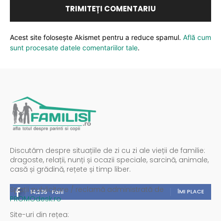
Acest site folosește Akismet pentru a reduce spamul.
Află cum
sunt procesate datele comentariilor tale
.
Discutăm despre situațiile de zi cu zi ale vieții de familie:
dragoste, relații, nunți și ocazii speciale, sarcină, animale,
casă și grădină, rețete și timp liber.
Spații publicitare / reclamă administrată de
ÎMI PLACE
14,235
Fani
PROMOdesk.ro
Site-uri din rețea: