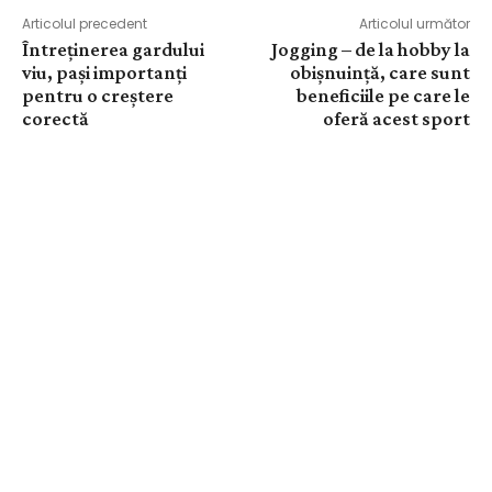
Articolul precedent
Articolul următor
Întreținerea gardului
Jogging – de la hobby la
viu, pași importanți
obișnuință, care sunt
pentru o creștere
beneficiile pe care le
corectă
oferă acest sport