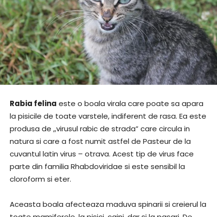
Rabia felina
este o boala virala care poate sa apara
la pisicile de toate varstele, indiferent de rasa. Ea este
produsa de ,,virusul rabic de strada” care circula in
natura si care a fost numit astfel de Pasteur de la
cuvantul latin virus – otrava. Acest tip de virus face
parte din familia Rhabdoviridae si este sensibil la
cloroform si eter.
Aceasta boala afecteaza maduva spinarii si creierul la
toate mamiferele, la pisici, caini, dar si la pasari. De