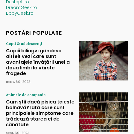
Destepti.ro
DreamGeek.ro
BodyGeek.ro
POSTĂRI POPULARE
Copii & adolescenți
Copiii bilingvi gândesc
altfel! Vezi care sunt
avantajele învățării unei a
doua limbi la vârste
fragede
mart. 30, 2022
Animale de companie
Cum știi dacă pisica ta este
bolnavă? Iată care sunt
principalele simptome care
trădează starea ei de
sănătate
sept. 30, 2021