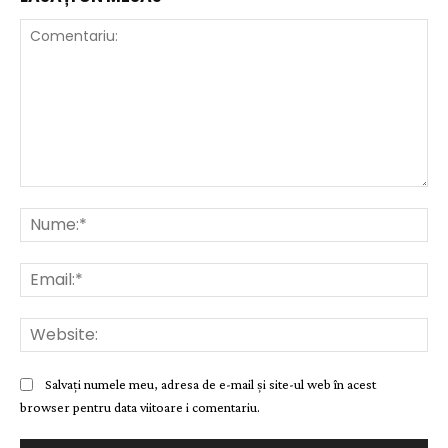
Comentariu:
Nu
Ema
Web
Salvați numele meu, adresa de e-mail și site-ul web în acest
browser pentru data viitoare i comentariu.