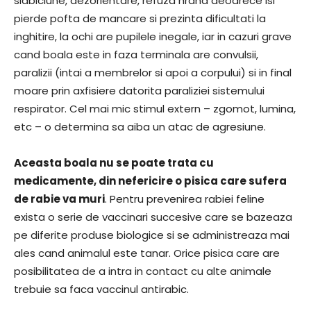
slabiciune, dezorientare, refuza hrana deoarece isi
pierde pofta de mancare si prezinta dificultati la
inghitire, la ochi are pupilele inegale, iar in cazuri grave
cand boala este in faza terminala are convulsii,
paralizii (intai a membrelor si apoi a corpului) si in final
moare prin axfisiere datorita paraliziei sistemului
respirator. Cel mai mic stimul extern – zgomot, lumina,
etc – o determina sa aiba un atac de agresiune.
Aceasta boala nu se poate trata cu
medicamente, din nefericire o pisica care sufera
de rabie va muri
. Pentru prevenirea rabiei feline
exista o serie de vaccinari succesive care se bazeaza
pe diferite produse biologice si se administreaza mai
ales cand animalul este tanar. Orice pisica care are
posibilitatea de a intra in contact cu alte animale
trebuie sa faca vaccinul antirabic.