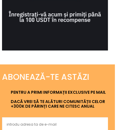
ABONEAZĂ-TE ASTĂZI
PENTRU A PRIMI INFORMAȚII EXCLUSIVE PE MAIL
DACĂ VREI SĂ TE ALĂTURI COMUNITĂȚII CELOR
+300K DE PĂRINȚI CARE NE CITESC ANUAL