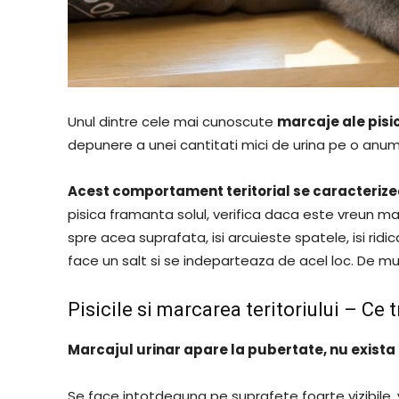
Unul dintre cele mai cunoscute
marcaje ale pisic
depunere a unei cantitati mici de urina pe o anum
Acest comportament teritorial se caracterizea
pisica framanta solul, verifica daca este vreun mar
spre acea suprafata, isi arcuieste spatele, isi ridic
face un salt si se indeparteaza de acel loc. De mu
Pisicile si marcarea teritoriului – Ce t
Marcajul urinar apare la pubertate, nu exista l
Se face intotdeauna pe suprafete foarte vizibile, 