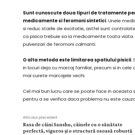
Sunt cunoscute doua tipuri de tratamente pen
medicamente si feromoni sintetici
. Unele medi
si reduc starile de excitatie, astfel sunt control
ca pisica trebuie sa ia medicamente toata viata. 
pulverizari de feromoni calmanti.
O alta metoda este limitarea spatiului pisicii
.
in locuri deja cu marcaj familiar, precum si in cel
mai curete marcajele vechi.
Cel mai bun lucru care se poate face in aceasta si
pentru a se verifica daca problema nu este cauza
Articolul precedent
Rasa de câini Sanshu, câinele cu o sănătate
perfectă, viguros și o structură osoasă robustă