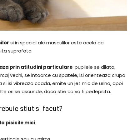
ilor
si in special ale masculilor este acela de
ita suprafata.
za prin atitudini particulare
: pupilele se dilata,
caj vechi, se intoarce cu spatele, isi orienteaza crupa
a si isi vibreaza coada, emite un jet mic de urina, apoi
lte ori se ascunde, daca stie ca va fi pedepsita.
rebuie stiut si facut?
a pisicile mici
.
verticale sau cu miros.