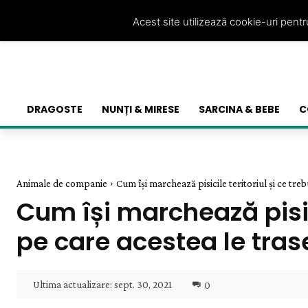
Acest site utilizează cookie-uri pent
DRAGOSTE
NUNȚI & MIRESE
SARCINA & BEBE
C
Animale de companie
Cum își marchează pisicile teritoriul și ce trebui
Cum își marchează pisici
pe care acestea le tra
Ultima actualizare:
sept. 30, 2021
0