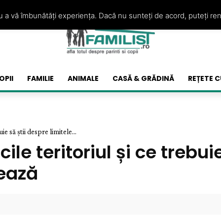
ru a vă îmbunătăți experiența. Dacă nu sunteți de acord, puteți re
OPII
FAMILIE
ANIMALE
CASĂ & GRĂDINĂ
REȚETE C
e să știi despre limitele...
le teritoriul și ce trebuie
sează