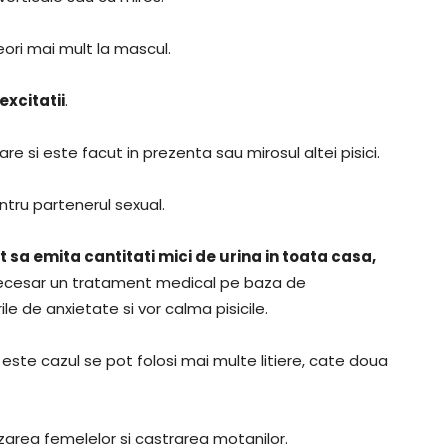
ri mai mult la mascul.
excitatii
.
e si este facut in prezenta sau mirosul altei pisici.
tru partenerul sexual.
t sa emita cantitati mici de urina in toata casa,
 necesar un tratament medical pe baza de
e de anxietate si vor calma pisicile.
 este cazul se pot folosi mai multe litiere, cate doua
area femelelor si castrarea motanilor.