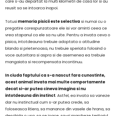
care s-au departat la multi kilometri de casa lor si au
reusit sa se intoarca inapoi.
Totusi
memoria pisicii este selectiva
si numai cu o
pregatire corespunzatoare ele isi vor aminti ceea ce
vrea stapanul ca ele sa nu uite. Pentru a invata ceva o
pisica, intotdeauna trebuie adoptata o atitudine
blanda si prietenoasa, nu trebuie speriata folosind o
voce autoritara si aspra si de asemenea ea trebuie
mangaiata si recompensata incontinuu.
In ciuda faptului ca s-a nascut fara cunostinte,
acest animal invata mai multe comportamente
decat si-ar putea cineva imagina si nu
intotdeauna din instinct
. Astfel, ea invata sa vaneze
dar nu instinctual cum s-ar putea crede, sa
foloseasca litiera, sa manance din vasele de hrana, sa
deschida o usa, sa se joace, sa-si marcheze teritoriul,