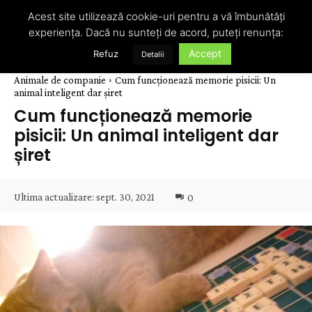
Acest site utilizează cookie-uri pentru a vă îmbunătăți
experiența. Dacă nu sunteți de acord, puteți renunța:
Accept
Refuz
Detalii
Animale de companie
Cum funcționează memorie pisicii: Un
animal inteligent dar șiret
Cum funcționează memorie
pisicii: Un animal inteligent dar
șiret
Ultima actualizare:
sept. 30, 2021
0