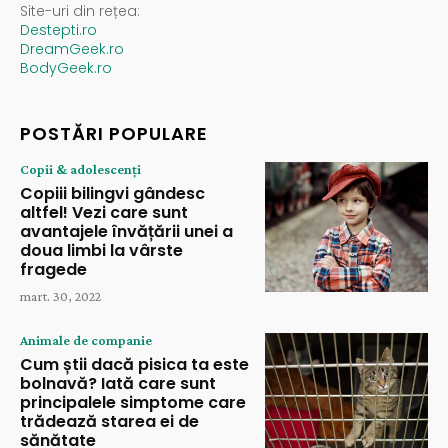
Site-uri din rețea:
Destepti.ro
DreamGeek.ro
BodyGeek.ro
POSTĂRI POPULARE
Copii & adolescenți
Copiii bilingvi gândesc
altfel! Vezi care sunt
avantajele învățării unei a
doua limbi la vârste
fragede
mart. 30, 2022
Animale de companie
Cum știi dacă pisica ta este
bolnavă? Iată care sunt
principalele simptome care
trădează starea ei de
sănătate