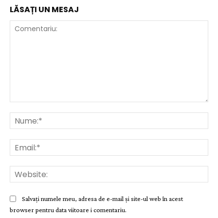
LĂSAȚI UN MESAJ
Comentariu:
Nu
Ema
Web
Salvați numele meu, adresa de e-mail și site-ul web în acest
browser pentru data viitoare i comentariu.