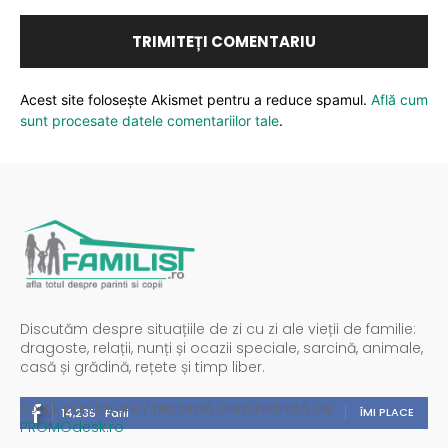
Acest site folosește Akismet pentru a reduce spamul.
Află cum
sunt procesate datele comentariilor tale
.
Discutăm despre situațiile de zi cu zi ale vieții de familie:
dragoste, relații, nunți și ocazii speciale, sarcină, animale,
casă și grădină, rețete și timp liber.
Spații publicitare / reclamă administrată de
ÎMI PLACE
14,235
Fani
PROMOdesk.ro