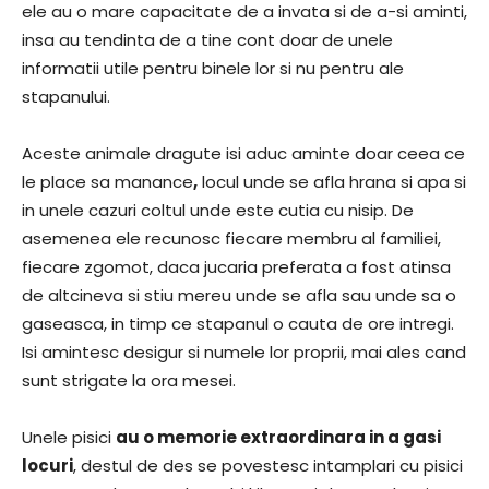
ele au o mare capacitate de a invata si de a-si aminti,
insa au tendinta de a tine cont doar de unele
informatii utile pentru binele lor si nu pentru ale
stapanului.
Aceste animale dragute isi aduc aminte doar ceea ce
le place sa manance
,
locul unde se afla hrana si apa si
in unele cazuri coltul unde este cutia cu nisip. De
asemenea ele recunosc fiecare membru al familiei,
fiecare zgomot, daca jucaria preferata a fost atinsa
de altcineva si stiu mereu unde se afla sau unde sa o
gaseasca, in timp ce stapanul o cauta de ore intregi.
Isi amintesc desigur si numele lor proprii, mai ales cand
sunt strigate la ora mesei.
Unele pisici
au o memorie extraordinara in a gasi
locuri
, destul de des se povestesc intamplari cu pisici