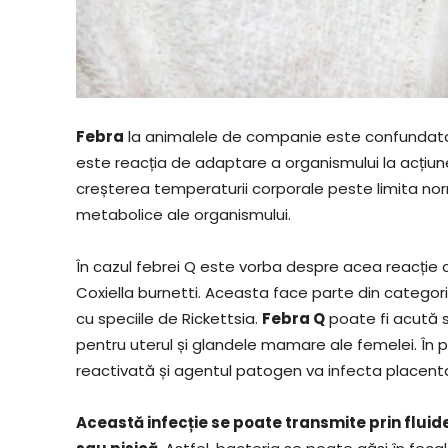
Febra
la animalele de companie este confundata d
este reacția de adaptare a organismului la acțiune
creșterea temperaturii corporale peste limita norma
metabolice ale organismului.
În cazul febrei Q este vorba despre acea reacție
Coxiella burnetti. Aceasta face parte din categ
cu speciile de Rickettsia.
Febra Q
poate fi acută s
pentru uterul și glandele mamare ale femelei. În p
reactivată și agentul patogen va infecta placent
Această infecție se poate transmite prin fluid