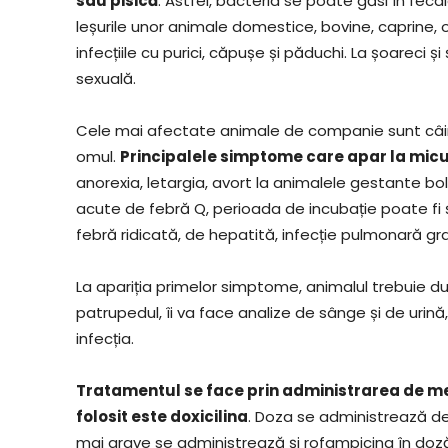
sau pisică
. Astfel, bacteria se poate găsi în fecal
leșurile unor animale domestice, bovine, caprine,
infecțiile cu purici, căpușe și păduchi. La șoareci ș
sexuală.
Cele mai afectate animale de companie sunt câinii 
omul.
Principalele simptome care apar la mic
anorexia, letargia, avort la animalele gestante bol
acute de febră Q, perioada de incubație poate fi
febră ridicată, de hepatită, infecție pulmonară gr
La apariția primelor simptome, animalul trebuie du
patrupedul, îi va face analize de sânge și de uri
infecția.
Tratamentul se face prin administrarea de me
folosit este doxicilina
. Doza se administrează de 2
mai grave se administrează și rofampicina în doză