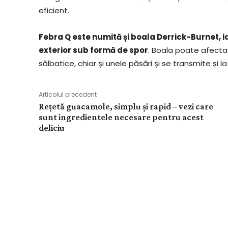
eficient.
Febra Q este numită și boala Derrick-Burnet, i
exterior sub formă de spor
. Boala poate afecta
sălbatice, chiar și unele păsări și se transmite și l
Articolul precedent
Rețetă guacamole, simplu și rapid – vezi care
sunt ingredientele necesare pentru acest
deliciu