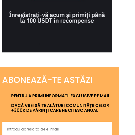
ABONEAZĂ-TE ASTĂZI
PENTRU A PRIMI INFORMAȚII EXCLUSIVE PE MAIL
DACĂ VREI SĂ TE ALĂTURI COMUNITĂȚII CELOR
+300K DE PĂRINȚI CARE NE CITESC ANUAL