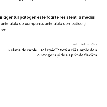
ar agentul patogen este foarte rezistent la mediul
 animalele de companie, animalele domestice și
a om.
Articolul următor
Relaţia de cuplu „scârţâie”? Vezi 4 căi simple de a
o revigora și de a aprinde flacăra