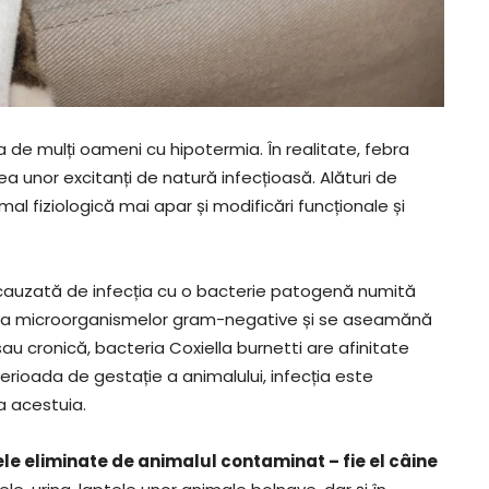
e mulți oameni cu hipotermia. În realitate, febra
a unor excitanți de natură infecțioasă. Alături de
l fiziologică mai apar și modificări funcționale și
 cauzată de infecția cu o bacterie patogenă numită
oria microorganismelor gram-negative și se aseamănă
au cronică, bacteria Coxiella burnetti are afinitate
erioada de gestație a animalului, infecția este
a acestuia.
ele eliminate de animalul contaminat – fie el câine