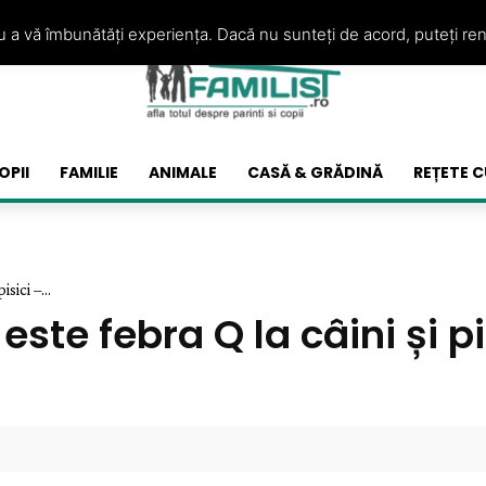
ru a vă îmbunătăți experiența. Dacă nu sunteți de acord, puteți re
OPII
FAMILIE
ANIMALE
CASĂ & GRĂDINĂ
REȚETE C
sici –...
este febra Q la câini și p