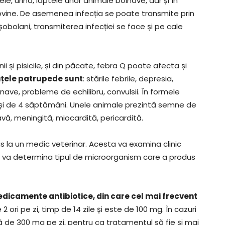
ele, urina, laptele unor animale bolnave, dar și în
 ovine. De asemenea infecția se poate transmite prin
i șobolani, transmiterea infecției se face și pe cale
și pisicile, și din păcate, febra Q poate afecta și
uțele patrupede sunt
: stările febrile, depresia,
nave, probleme de echilibru, convulsii. În formele
 și de 4 săptămâni. Unele animale prezintă semne de
avă, meningită, miocardită, pericardită.
s la un medic veterinar. Acesta va examina clinic
nă, va determina tipul de microorganism care a produs
dicamente antibiotice, din care cel mai frecvent
 ori pe zi, timp de 14 zile și este de 100 mg. În cazuri
 de 300 mg pe zi, pentru ca tratamentul să fie și mai