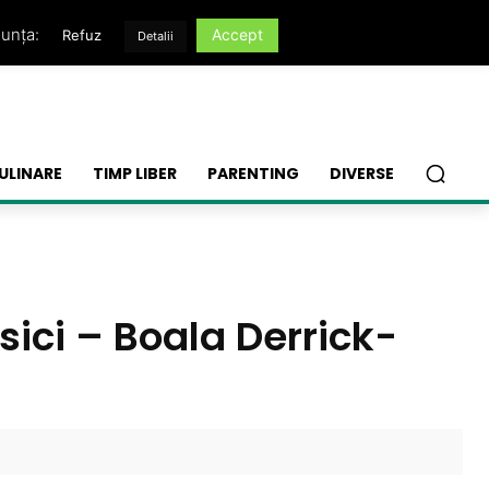
nunța:
Accept
Refuz
Detalii
ULINARE
TIMP LIBER
PARENTING
DIVERSE
isici – Boala Derrick-