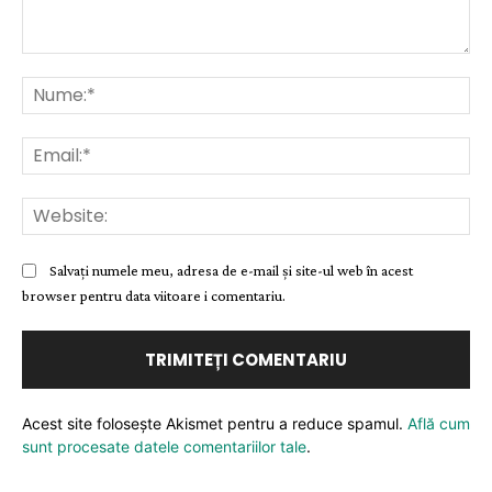
Comentariu:
Nu
Ema
Web
Salvați numele meu, adresa de e-mail și site-ul web în acest
browser pentru data viitoare i comentariu.
Acest site folosește Akismet pentru a reduce spamul.
Află cum
sunt procesate datele comentariilor tale
.