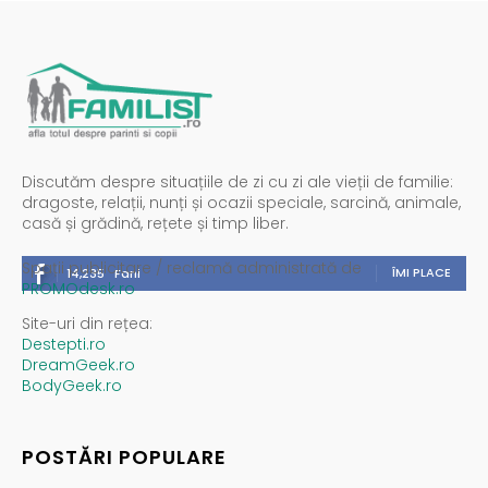
Discutăm despre situațiile de zi cu zi ale vieții de familie:
dragoste, relații, nunți și ocazii speciale, sarcină, animale,
casă și grădină, rețete și timp liber.
Spații publicitare / reclamă administrată de
ÎMI PLACE
14,235
Fani
PROMOdesk.ro
Site-uri din rețea:
Destepti.ro
DreamGeek.ro
BodyGeek.ro
POSTĂRI POPULARE