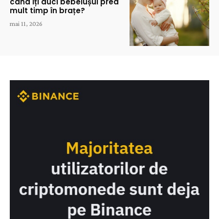
când îți duci bebelușul prea
mult timp în brațe?
mai 11, 2026