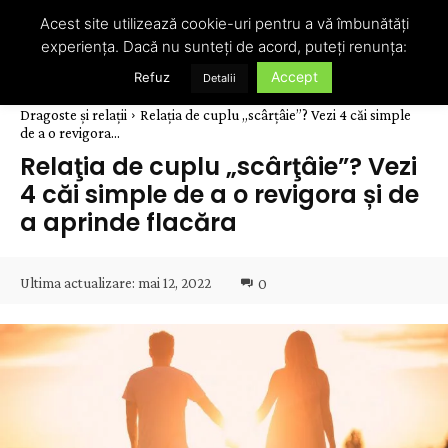
Acest site utilizează cookie-uri pentru a vă îmbunătăți
experiența. Dacă nu sunteți de acord, puteți renunța:
Accept
Refuz
Detalii
Dragoste și relații
Relaţia de cuplu „scârţâie”? Vezi 4 căi simple
de a o revigora...
Relaţia de cuplu „scârţâie”? Vezi
4 căi simple de a o revigora și de
a aprinde flacăra
Ultima actualizare:
mai 12, 2022
0