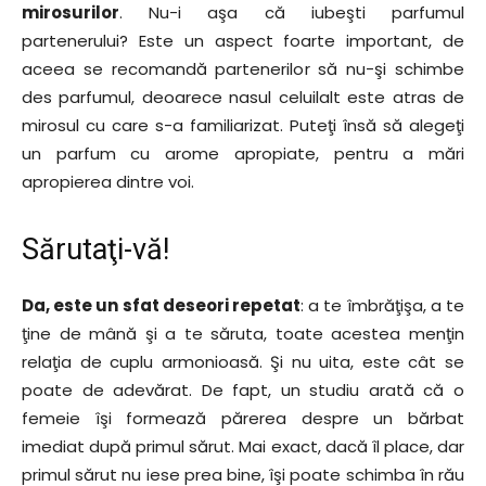
mirosurilor
. Nu-i aşa că iubeşti parfumul
partenerului? Este un aspect foarte important, de
aceea se recomandă partenerilor să nu-şi schimbe
des parfumul, deoarece nasul celuilalt este atras de
mirosul cu care s-a familiarizat. Puteţi însă să alegeţi
un parfum cu arome apropiate, pentru a mări
apropierea dintre voi.
Sărutaţi-vă!
Da, este un sfat deseori repetat
: a te îmbrăţişa, a te
ţine de mână şi a te săruta, toate acestea menţin
relaţia de cuplu armonioasă. Şi nu uita, este cât se
poate de adevărat. De fapt, un studiu arată că o
femeie îşi formează părerea despre un bărbat
imediat după primul sărut. Mai exact, dacă îl place, dar
primul sărut nu iese prea bine, îşi poate schimba în rău