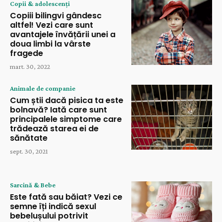
Copii & adolescenți
Copiii bilingvi gândesc
altfel! Vezi care sunt
avantajele învățării unei a
doua limbi la vârste
fragede
mart. 30, 2022
Animale de companie
Cum știi dacă pisica ta este
bolnavă? Iată care sunt
principalele simptome care
trădează starea ei de
sănătate
sept. 30, 2021
Sarcină & Bebe
Este fată sau băiat? Vezi ce
semne îți indică sexul
bebelușului potrivit