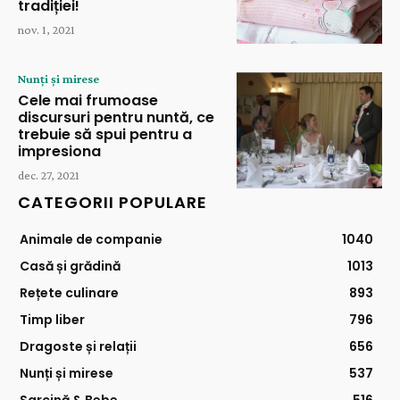
tradiției!
nov. 1, 2021
Nunți și mirese
Cele mai frumoase
discursuri pentru nuntă, ce
trebuie să spui pentru a
impresiona
dec. 27, 2021
CATEGORII POPULARE
Animale de companie
1040
Casă și grădină
1013
Rețete culinare
893
Timp liber
796
Dragoste și relații
656
Nunți și mirese
537