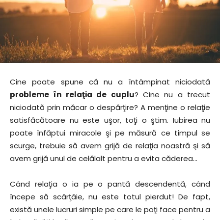
Cine poate spune că nu a întâmpinat niciodată
probleme în relaţia de cuplu
? Cine nu a trecut
niciodată prin măcar o despărţire? A menţine o relaţie
satisfăcătoare nu este uşor, toţi o ştim. Iubirea nu
poate înfăptui miracole şi pe măsură ce timpul se
scurge, trebuie să avem grijă de relaţia noastră şi să
avem grijă unul de celălalt pentru a evita căderea…
Când relaţia o ia pe o pantă descendentă, când
începe să scârţâie, nu este totul pierdut! De fapt,
există unele lucruri simple pe care le poţi face pentru a