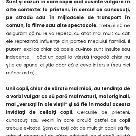
Sunt şi cazuri în care copiii aud cuvinte vulgare în
alte contexte: la prieteni, în cercul ce cunoscuţi,
pe stradă sau în mijloacele de transport în
comun, la filme sau alte spectacole
. Trebuie să ne
asigurăm că nu le va repeta, cu atât mai mult cu cât
ele reprezintă influenţe din partea mediului familial. Îi
putem explica chiar că acele cuvinte sunt insulte sau
indecente – căci un copil la vârstă fragedă chiar nu
ştie ce spune, ci ştie doar că e ceva interzis (sau nici
măcar asta)…
Unii copii, chiar de vârstă mai mică, au tendinţa de
a vorbi vulgar ca să pară mai maturi, mai originali,
mai „versaţi în ale vieţii” şi să fie în modul acesta
invidiaţi de ceilalţi copii
. Cercurile de prieteni,
cunoscuţi sau vecini în care circulă astfel de copii
trebuie evitate. Ştim cu toţii cât de mult ţin copiii să fie
admişi, acceptaţi de către prietenii lor; şi dacă există