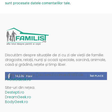
sunt procesate datele comentariilor tale
.
Discutăm despre situațiile de zi cu zi ale vieții de familie:
dragoste, relații, nunți și ocazii speciale, sarcină, animale,
casă și grădină, rețete și timp liber.
Spații publicitare / reclamă administrată de
ÎMI PLACE
14,235
Fani
PROMOdesk.ro
Site-uri din rețea:
Destepti.ro
DreamGeek.ro
BodyGeek.ro