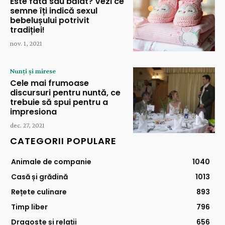
Este fată sau băiat? Vezi ce
semne îți indică sexul
bebelușului potrivit
tradiției!
nov. 1, 2021
Nunți și mirese
Cele mai frumoase
discursuri pentru nuntă, ce
trebuie să spui pentru a
impresiona
dec. 27, 2021
CATEGORII POPULARE
Animale de companie
1040
Casă și grădină
1013
Rețete culinare
893
Timp liber
796
Dragoste și relații
656