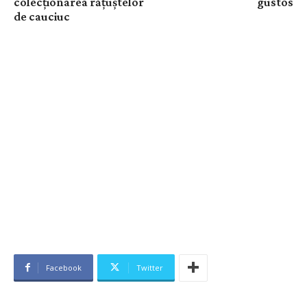
colecţionarea răţuştelor
gustos
de cauciuc
Facebook
Twitter