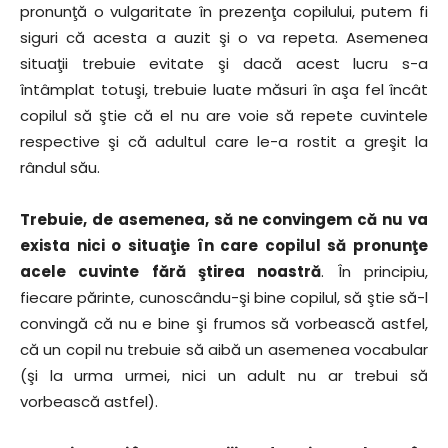
pronunţă o vulgaritate în prezenţa copilului, putem fi
siguri că acesta a auzit şi o va repeta. Asemenea
situaţii trebuie evitate şi dacă acest lucru s-a
întâmplat totuşi, trebuie luate măsuri în aşa fel încât
copilul să ştie că el nu are voie să repete cuvintele
respective şi că adultul care le-a rostit a greşit la
rândul său.
Trebuie, de asemenea, să ne convingem că nu va
exista nici o situaţie în care copilul să pronunţe
acele cuvinte fără ştirea noastră
. În principiu,
fiecare părinte, cunoscându-şi bine copilul, să ştie să-l
convingă că nu e bine şi frumos să vorbească astfel,
că un copil nu trebuie să aibă un asemenea vocabular
(şi la urma urmei, nici un adult nu ar trebui să
vorbească astfel).