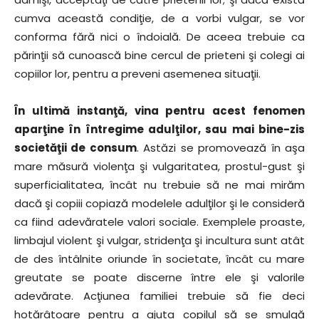
cumva această condiţie, de a vorbi vulgar, se vor
conforma fără nici o îndoială. De aceea trebuie ca
părinţii să cunoască bine cercul de prieteni şi colegi ai
copiilor lor, pentru a preveni asemenea situaţii.
În ultimă instanţă, vina pentru acest fenomen
aparţine în întregime adulţilor, sau mai bine-zis
societăţii de consum
. Astăzi se promovează în aşa
mare măsură violenţa şi vulgaritatea, prostul-gust şi
superficialitatea, încât nu trebuie să ne mai mirăm
dacă şi copiii copiază modelele adulţilor şi le consideră
ca fiind adevăratele valori sociale. Exemplele proaste,
limbajul violent şi vulgar, stridenţa şi incultura sunt atât
de des întâlnite oriunde în societate, încât cu mare
greutate se poate discerne între ele şi valorile
adevărate. Acţiunea familiei trebuie să fie deci
hotărâtoare pentru a ajuta copilul să se smulgă