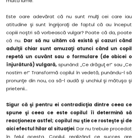
multă lume.
Este oare adevărat că nu sunt mulţi cei care iau
atitudine şi sunt îngrijoraţi de faptul că au început
copiii noştri să vorbească vulgar? Poate că da, poate
că nu.
Dar să nu uităm că există şi cazuri când
adulţii chiar sunt amuzaţi atunci când un copil
repetă un cuvânt sau o formulare (de obicei o
înjurătură) vulgară,
spunând: „Ce drăguţ e!” sau „Ce
nostim e!” Transformă copilul în vedetă, punându-l să
pronunţe din nou, ca să-l audă şi unchiul şi mătuşa şi
prietenii…
Sigur că şi pentru ei contradicţia dintre ceea ce
spune şi ceea ce este copilul îi determină să
reacţioneze astfel; copilul nu ştie ce rosteşte şi de
aici efectul hilar al situaţiei
. Dar nu trebuie procedat
în felul acesta. Copilul, realizând ce succes are