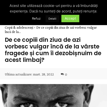
Acest site utilizează cookie-uri pentru a vă îmbunătăți
experiența. Dacă nu sunteți de acord, puteți renunța:
Accept
Refuz
Detalii
Copii & adolescenți
De ce copiii din ziua de azi vorbesc vulgar
încă de la...
De ce copiii din ziua de azi
vorbesc vulgar încă de la vârste
fragede și cum îi dezobișnuim de
acest limbaj?
Ultima actualizare:
mart. 28, 2022
0