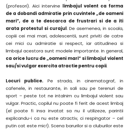
(profesori). Aici intervine
limbajul volent ca forma
de a dobandi admiratie prin cuvintele „de oameni
mari”, de a te descarca de frustrari si de a iti
arata protestul si curajul
. De asemenea, in scoala,
copiii cei mai mari, adolescentii, sunt priviti de catre
cei mici cu admiratie si respect, iar atitudinea si
limbajul acestora sunt modele importante. In general,
ca orice lucru de „oameni mari” si limbajul violent
sau/si vulgar exercita atractie pentru copii
.
Locuri publice.
Pe strada, in cinematograf, in
cafenele, in restaurante, in sali sau pe terenuri de
sport – peste tot ne intalnim cu limbajul violent sau
vulgar. Practic, copilul nu poate fi ferit de acest limbaj
(el poate fi insa invatat sa nu il utilizeze, parintii
explicandu-i ca nu este atractiv, ci respingator – cel
putin cat este mic!). Scena barurilor si a cluburilor este