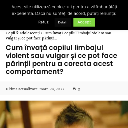
Acest site utilizează cookie-uri pentru a vă îmbunătăți
experiența. Dacă nu sunteți de acord, puteți renunța:
Accept
Refuz
Detalii
Copii & adolescenți
Cum învață copilul limbajul violent sau
vulgar și ce pot face părinții...
Cum învață copilul limbajul
violent sau vulgar și ce pot face
părinții pentru a corecta acest
comportament?
Ultima actualizare:
mart. 24, 2022
0