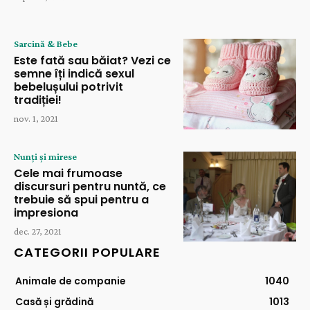
Sarcină & Bebe
Este fată sau băiat? Vezi ce
semne îți indică sexul
bebelușului potrivit
tradiției!
nov. 1, 2021
Nunți și mirese
Cele mai frumoase
discursuri pentru nuntă, ce
trebuie să spui pentru a
impresiona
dec. 27, 2021
CATEGORII POPULARE
Animale de companie
1040
Casă și grădină
1013