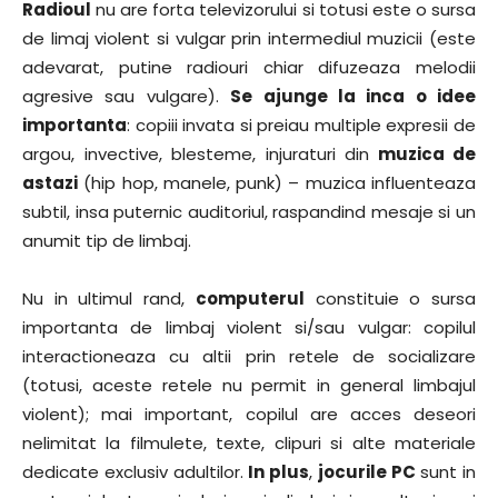
Radioul
nu are forta televizorului si totusi este o sursa
de limaj violent si vulgar prin intermediul muzicii (este
adevarat, putine radiouri chiar difuzeaza melodii
agresive sau vulgare).
Se ajunge la inca o idee
importanta
: copiii invata si preiau multiple expresii de
argou, invective, blesteme, injuraturi din
muzica de
astazi
(hip hop, manele, punk) – muzica influenteaza
subtil, insa puternic auditoriul, raspandind mesaje si un
anumit tip de limbaj.
Nu in ultimul rand,
computerul
constituie o sursa
importanta de limbaj violent si/sau vulgar: copilul
interactioneaza cu altii prin retele de socializare
(totusi, aceste retele nu permit in general limbajul
violent); mai important, copilul are acces deseori
nelimitat la filmulete, texte, clipuri si alte materiale
dedicate exclusiv adultilor.
In plus
,
jocurile PC
sunt in