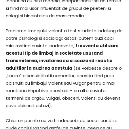
identifica cu alte modele, indepartandu-se de familie
si fiind mai usor influentat de grupul de prieteni si
colegi si bineinteles de mass-media.
Problema limbajului violent a fost studiata indelung de
catre psihologi si sociologi: astazi putem auzi copii
mici rostind cuvinte inadecvate,
frecventa utilizarii
acestui tip de limbaj in societate usurand
transmiterea, invatarea sa si scazand reactia
adultilor la auzirea acestuia
(se vorbeste despre o
„tocire” a sensibilitatii oamenilor, acestia fiind prea
obisnuiti cu limbajul violent sau vulgar pentru a mai
reactiona impotriva acestuia – cu alte cuvinte,
termenii de argou, vulgari, obsceni, violenti au devenit
ceva obisnuit astazi).
Chiar un parinte nu va fi indeosebi de socat cand isi
aude copilul rostind astfel de cuvinte: ceea ce nu