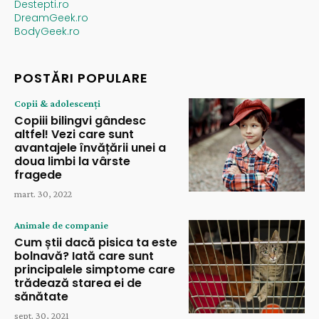
Destepti.ro
DreamGeek.ro
BodyGeek.ro
POSTĂRI POPULARE
Copii & adolescenți
Copiii bilingvi gândesc
altfel! Vezi care sunt
avantajele învățării unei a
doua limbi la vârste
fragede
mart. 30, 2022
Animale de companie
Cum știi dacă pisica ta este
bolnavă? Iată care sunt
principalele simptome care
trădează starea ei de
sănătate
sept. 30, 2021