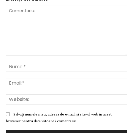
Comentariu:
Nu
Ema
Web
Salvați numele meu, adresa de e-mail și site-ul web în acest
browser pentru data viitoare i comentariu.