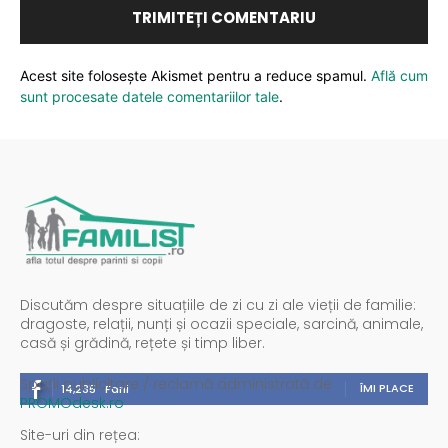
Acest site folosește Akismet pentru a reduce spamul.
Află cum
sunt procesate datele comentariilor tale
.
Discutăm despre situațiile de zi cu zi ale vieții de familie:
dragoste, relații, nunți și ocazii speciale, sarcină, animale,
casă și grădină, rețete și timp liber.
Spații publicitare / reclamă administrată de
ÎMI PLACE
14,235
Fani
PROMOdesk.ro
Site-uri din rețea: