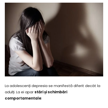
La adolescenți depresia se manifestă diferit decât la
adulți. La ei apar
stări și schimbări
comportamentale
: