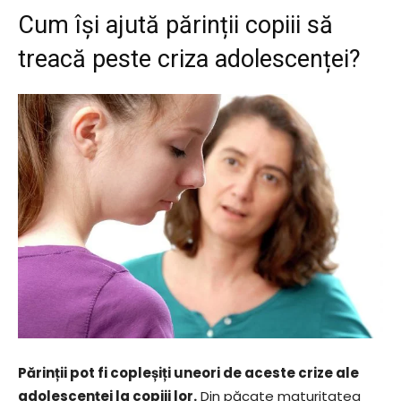
Cum își ajută părinții copiii să
treacă peste criza adolescenței?
Părinții pot fi copleșiți uneori de aceste crize ale
adolescenței la copiii lor.
Din păcate maturitatea