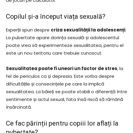
de jocuri pe calculator.
Copilul și-a început viața sexuală?
Experții spun despre
criza sexualității la adolescenți
.
La pubertate apare dorința sexuală și adolescentul
poate vrea să experimenteze sexualitatea, pentru el
este un nou teritoriu care trebuie cunoscut.
Sexualitatea poate fi uneori un factor de stres
, la
fel de periculos ca și depresia. Este vorba despre
dificultățile și consecințele pe care la implică
sexualitatea. La băieți se poate stabili o diferență între
sentimente și actul sexual, fata însă riscă să rămână
însărcinată.
Ce fac părinții pentru copiii lor aflați la
pubertate?