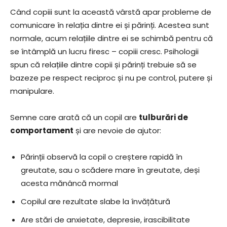
Când copiii sunt la această vârstă apar probleme de
comunicare în relația dintre ei și părinți. Acestea sunt
normale, acum relațiile dintre ei se schimbă pentru că
se întâmplă un lucru firesc – copiii cresc. Psihologii
spun că relațiile dintre copii și părinți trebuie să se
bazeze pe respect reciproc și nu pe control, putere și
manipulare.
Semne care arată că un copil are
tulburări de
comportament
și are nevoie de ajutor:
Părinții observă la copil o creștere rapidă în
greutate, sau o scădere mare în greutate, deși
acesta mănâncă mormal
Copilul are rezultate slabe la învățătură
Are stări de anxietate, depresie, irascibilitate