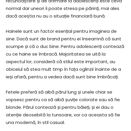
recunoaștere și de afirmare la adolescenți este ceva
normal dar uneori îi poate stresa pe părinți, mai ales
dacă aceștia nu au o situație financiară bună.
Hainele sunt un factor esențial pentru imaginea de
sine. Dacă sunt de brand pentru ei înseamnă că sunt
scumpe și că o duc bine. Pentru adolescenți contează
cu ce haine se îmbracă. Majoritatea se uită la
aspectul lor, consideră că stilul este important, au
obiceiul să stea mult timp în fața oglinzii înainte de a
ieși afară, pentru a vedea dacă sunt bine îmbrăcați.
Fetele preferă să aibă părul lung și unele chiar se
vopsesc pentru ca să aibă șuvițe colorate sau să fie
blonde. Părul contează și pentru băieți, și ei dau o
atenție deosebită la tunsoare, vor ca aceasta să fie
una modernă, în stil casual.