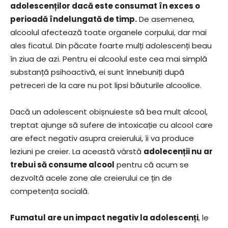
adolescenților dacă este consumat în exces o
perioadă îndelungată de timp.
De asemenea,
alcoolul afectează toate organele corpului, dar mai
ales ficatul. Din păcate foarte mulți adolescenți beau
în ziua de azi. Pentru ei alcoolul este cea mai simplă
substanță psihoactivă, ei sunt înnebuniți după
petreceri de la care nu pot lipsi băuturile alcoolice.
Dacă un adolescent obișnuieste să bea mult alcool,
treptat ajunge să sufere de intoxicație cu alcool care
are efect negativ asupra creierului, îi va produce
leziuni pe creier. La această vârstă
adolecenții nu ar
trebui să consume alcool
pentru că acum se
dezvoltă acele zone ale creierului ce țin de
competența socială.
Fumatul are un impact negativ la adolescenți
, le