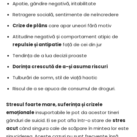
Apatie, gândire negativă, iritabilitate
Retragere socială, sentimente de neîncredere
Crize de plâns
care apar uneori fără motiv
Atitudine negativă și comportament atipic de
repulsie și antipatie
față de cei din jur
Tendința de a lua decizii proaste
Dorința crescută de a-și asuma riscuri
Tulburări de somn, stil de viață haotic
Riscul de a se apuca de consumul de droguri.
Stresul foarte mare, suferința și crizele
emoționale
insuportabile le pot da acestor tineri
gânduri de suicid. Ei se pot afla într-o stare de
stres
acut
când singura cale de scăpare în mintea lor este
sinuciderea. Aceste cazuri nu sunt frecvente însă