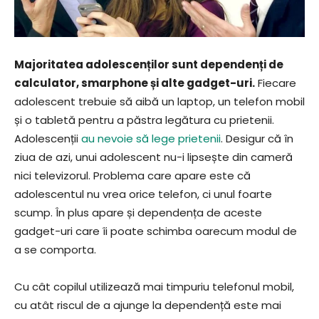
Majoritatea adolescenților sunt dependenți de
calculator, smarphone și alte gadget-uri.
Fiecare
adolescent trebuie să aibă un laptop, un telefon mobil
și o tabletă pentru a păstra legătura cu prietenii.
Adolescenții
au nevoie să lege prietenii
. Desigur că în
ziua de azi, unui adolescent nu-i lipsește din cameră
nici televizorul. Problema care apare este că
adolescentul nu vrea orice telefon, ci unul foarte
scump. În plus apare și dependența de aceste
gadget-uri care îi poate schimba oarecum modul de
a se comporta.
Cu cât copilul utilizează mai timpuriu telefonul mobil,
cu atât riscul de a ajunge la dependență este mai