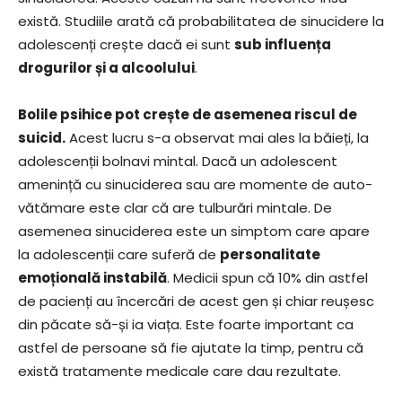
există. Studiile arată că probabilitatea de sinucidere la
adolescenți crește dacă ei sunt
sub influența
drogurilor și a alcoolului
.
Bolile psihice pot crește de asemenea riscul de
suicid.
Acest lucru s-a observat mai ales la băieți, la
adolescenții bolnavi mintal. Dacă un adolescent
amenință cu sinuciderea sau are momente de auto-
vătămare este clar că are tulburări mintale. De
asemenea sinuciderea este un simptom care apare
la adolescenții care suferă de
personalitate
emoțională instabilă
. Medicii spun că 10% din astfel
de pacienți au încercări de acest gen și chiar reușesc
din păcate să-și ia viața. Este foarte important ca
astfel de persoane să fie ajutate la timp, pentru că
există tratamente medicale care dau rezultate.