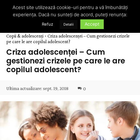
Acest site utilizează cookie-uri pentru a vă îmbunătăți
experiența. Dacă nu sunteți de acord, puteți renunța:
Accept
Refuz
Detalii
Copii & adolescenți
Criza adolescenței – Cum gestionezi crizele
pe care le are copilul adolescent?
Criza adolescenței – Cum
gestionezi crizele pe care le are
copilul adolescent?
Ultima actualizare:
sept. 19, 2018
0