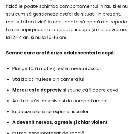
fizică le poate schimba comportamentul în rău și ei nu
știu cum să gestioneze astfel de situații. În prezent,
maturitatea fizică la copii poate să apară mai repede.
La unii copii pubertatea poate începe și mai devreme,
la 12-14 ani și nu la 15-16 ani.
Semne care arată criza adolescenței la copil:
Plânge fără motiv și este mereu irascibil
Stă izolat, nu iese din camera lui
Mereu este depresiv
și spune că îl doare ceva
Are tulburări obsesive și de comportament
Ia decizii rele și se expune riscurilor
A devenit nervos, agresiv și chiar violent
Nu mai este interesat de școală