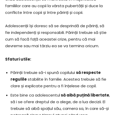
familiilor care au copii la vârsta pubertății și duce la
conflicte între copii și între părinți și copii.
Adolescenții își doresc să se desprindă de părinți, să
fie independenți și responsabili. Părinții trebuie să știe
cum să facă față aceastei crize, pentru că mai
devreme sau mai târziu ea se va termina oricum.
Sfaturi utile:
Părinții trebuie să-i spună copilului
să respecte
regulile
stabilite în familie. Acestea trebuie să fie
clare și explicate pentru a fi înțelese de copil.
Este bine ca adolescentul
să aibă puțină libertate
,
să i se ofere dreptul de a alege, de a lua decizii. El
trebuie să aibă spațiul său, camera sa, în care să-și