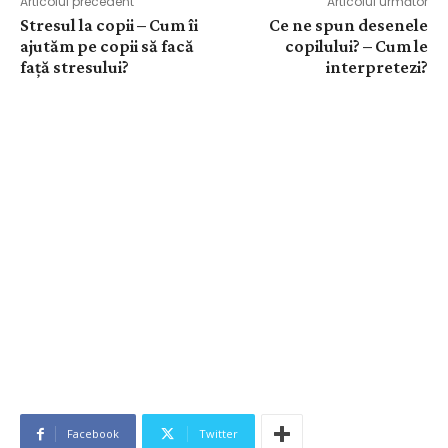
Articolul precedent
Articolul următor
Stresul la copii – Cum îi
Ce ne spun desenele
ajutăm pe copii să facă
copilului? – Cum le
față stresului?
interpretezi?
Facebook
Twitter