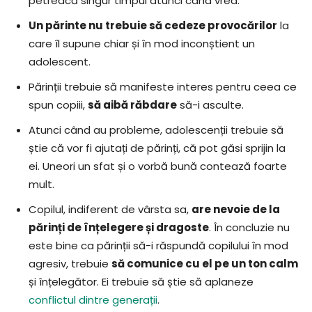
petreacă singur timpul atunci când vrea.
Un părinte nu trebuie să cedeze provocărilor
la
care îl supune chiar și în mod inconștient un
adolescent.
Părinții trebuie să manifeste interes pentru ceea ce
spun copiii,
să aibă răbdare
să-i asculte.
Atunci când au probleme, adolescenții trebuie să
știe că vor fi ajutați de părinți, că pot găsi sprijin la
ei. Uneori un sfat și o vorbă bună contează foarte
mult.
Copilul, indiferent de vârsta sa,
are nevoie de la
părinți de înțelegere și dragoste
. În concluzie nu
este bine ca părinții să-i răspundă copilului în mod
agresiv, trebuie
să comunice cu el pe un ton calm
și înțelegător. Ei trebuie să știe să aplaneze
conflictul dintre generații
.