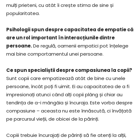
mulți prieteni, cu atât îi crește stima de sine și
popularitatea.
Psihologii spun despre capacitatea de empatie că
are un rol important în interacțiunile dintre
persoane.
De regulă, oamenii empatici pot înțelege
mai bine comportamentul unei persoane.
Ce spun specialiștii despre compasiunea la copii?
Sunt copii care empatizează atât de bine cu unele
persoane, încât poți fi uimit. Ei au capacitatea de a fi
impresionați atunci când alți copii plâng și chiar au
tendința de a-i mângâia și încuraja. Este vorba despre
compasiune – aceasta nu este înnăscută, ci învățată
pe parcursul vieții, de obicei de la părinți.
Copiii trebuie încurajați de părinți să fie atenți la alții,