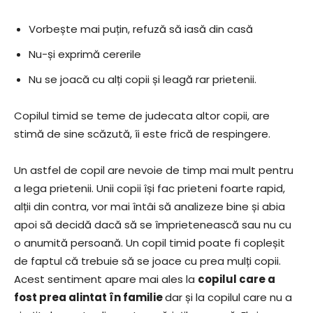
Vorbește mai puțin, refuză să iasă din casă
Nu-și exprimă cererile
Nu se joacă cu alți copii și leagă rar prietenii.
Copilul timid se teme de judecata altor copii, are
stimă de sine scăzută, îi este frică de respingere.
Un astfel de copil are nevoie de timp mai mult pentru
a lega prietenii. Unii copii își fac prieteni foarte rapid,
alții din contra, vor mai întâi să analizeze bine și abia
apoi să decidă dacă să se împrietenească sau nu cu
o anumită persoană. Un copil timid poate fi copleșit
de faptul că trebuie să se joace cu prea mulți copii.
Acest sentiment apare mai ales la
copilul care a
fost prea alintat în familie
dar și la copilul care nu a