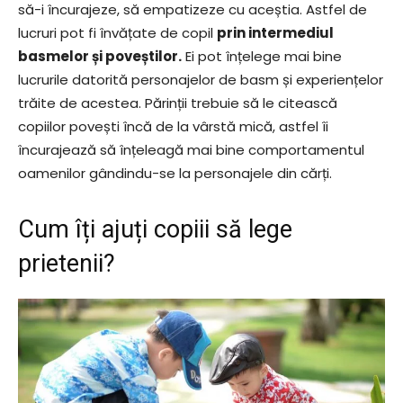
să-i încurajeze, să empatizeze cu aceștia. Astfel de
lucruri pot fi învățate de copil
prin intermediul
basmelor și poveștilor.
Ei pot înțelege mai bine
lucrurile datorită personajelor de basm și experiențelor
trăite de acestea. Părinții trebuie să le citească
copiilor povești încă de la vârstă mică, astfel îi
încurajează să înțeleagă mai bine comportamentul
oamenilor gândindu-se la personajele din cărți.
Cum îți ajuți copiii să lege
prietenii?