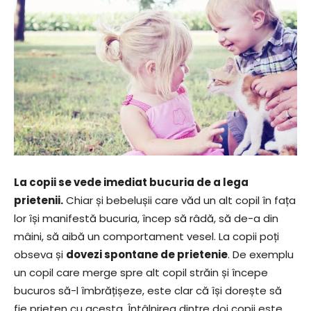
La copii se vede imediat bucuria de a lega
prietenii.
Chiar și bebelușii care văd un alt copil în fața
lor își manifestă bucuria, încep să râdă, să de-a din
mâini, să aibă un comportament vesel. La copii poți
obseva și
dovezi spontane de prietenie
. De exemplu
un copil care merge spre alt copil străin și începe
bucuros să-l îmbrățișeze, este clar că își dorește să
fie prieten cu acesta. Întâlnirea dintre doi copii este