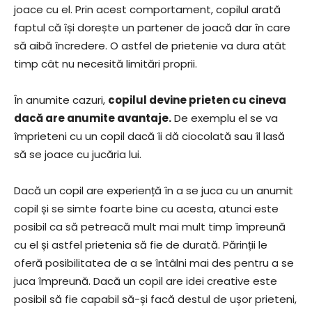
joace cu el. Prin acest comportament, copilul arată
faptul că își dorește un partener de joacă dar în care
să aibă încredere. O astfel de prietenie va dura atât
timp cât nu necesită limitări proprii.
În anumite cazuri,
copilul devine prieten cu cineva
dacă are anumite avantaje.
De exemplu el se va
împrieteni cu un copil dacă îi dă ciocolată sau îl lasă
să se joace cu jucăria lui.
Dacă un copil are experiență în a se juca cu un anumit
copil și se simte foarte bine cu acesta, atunci este
posibil ca să petreacă mult mai mult timp împreună
cu el și astfel prietenia să fie de durată. Părinții le
oferă posibilitatea de a se întâlni mai des pentru a se
juca împreună. Dacă un copil are idei creative este
posibil să fie capabil să-și facă destul de ușor prieteni,