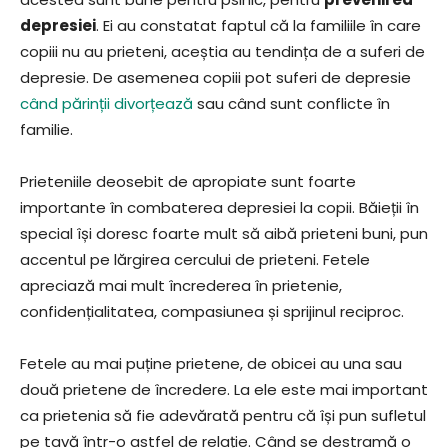
depresiei
. Ei au constatat faptul că la familiile în care
copiii nu au prieteni, aceștia au tendința de a suferi de
depresie. De asemenea copiii pot suferi de depresie
când părinții divorțează
sau când sunt conflicte în
familie.
Prieteniile deosebit de apropiate sunt foarte
importante în combaterea depresiei la copii. Băieții în
special își doresc foarte mult să aibă prieteni buni, pun
accentul pe lărgirea cercului de prieteni. Fetele
apreciază mai mult încrederea în prietenie,
confidențialitatea, compasiunea și sprijinul reciproc.
Fetele au mai puține prietene, de obicei au una sau
două prietene de încredere. La ele este mai important
ca prietenia să fie adevărată pentru că își pun sufletul
pe tavă într-o astfel de relație. Când se destramă o