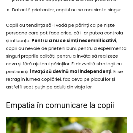
Datorită prietenilor, copilul nu se mai simte singur.
Copiii au tendința să-i vadă pe părinți ca pe niște
persoane care pot face orice, că i-ar putea controla
și influența.
Pentru a nu se simți nesemnificativi
,
copiii au nevoie de prieteni buni, pentru a experimenta
singuri propriile calități, pentru a învăța să realizeze
ceva și fără ajutorul părinților. Ei dezvoltă strategii cu
prietenii și
învață să devină mai independenți
. Ei se
retrag în lumea copilăriei, fac ceva pe placul lor și
astfel îi scot puțin pe adulți din viața lor.
Empatia în comunicare la copii