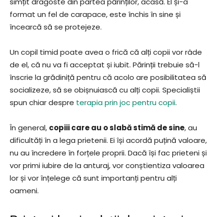
simțit dragoste din partea părinților, acasă. El și-a
format un fel de carapace, este închis în sine și
încearcă să se protejeze.
Un copil timid poate avea o frică că alți copii vor râde
de el, că nu va fi acceptat și iubit. Părinții trebuie să-l
înscrie la grădiniță pentru că acolo are posibilitatea să
socializeze, să se obișnuiască cu alți copii. Specialiștii
spun chiar despre
terapia prin joc pentru copii
.
În general,
copiii care au o slabă stimă de sine
, au
dificultăți în a lega prietenii. Ei își acordă puțină valoare,
nu au încredere în forțele proprii. Dacă își fac prieteni și
vor primi iubire de la anturaj, vor conștientiza valoarea
lor și vor înțelege că sunt importanți pentru alți
oameni.