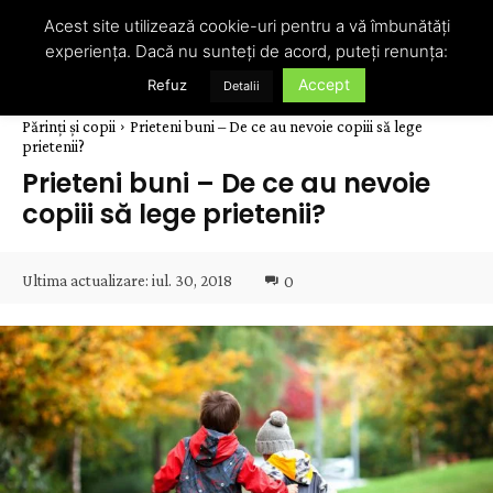
Acest site utilizează cookie-uri pentru a vă îmbunătăți
experiența. Dacă nu sunteți de acord, puteți renunța:
Accept
Refuz
Detalii
Părinți și copii
Prieteni buni – De ce au nevoie copiii să lege
prietenii?
Prieteni buni – De ce au nevoie
copiii să lege prietenii?
Ultima actualizare:
iul. 30, 2018
0