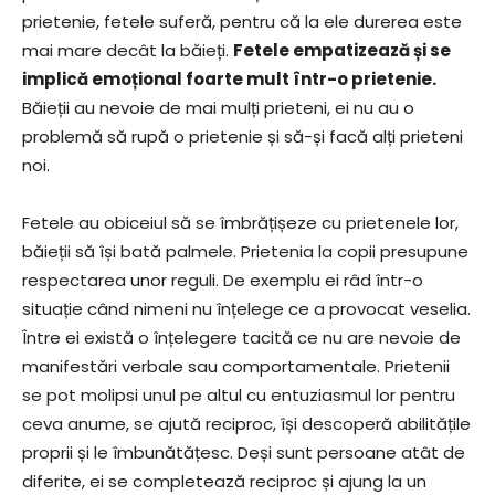
prietenie, fetele suferă, pentru că la ele durerea este
mai mare decât la băieți.
Fetele empatizează și se
implică emoțional foarte mult într-o prietenie.
Băieții au nevoie de mai mulți prieteni, ei nu au o
problemă să rupă o prietenie și să-și facă alți prieteni
noi.
Fetele au obiceiul să se îmbrățișeze cu prietenele lor,
băieții să își bată palmele. Prietenia la copii presupune
respectarea unor reguli. De exemplu ei râd într-o
situație când nimeni nu înțelege ce a provocat veselia.
Între ei există o înțelegere tacită ce nu are nevoie de
manifestări verbale sau comportamentale. Prietenii
se pot molipsi unul pe altul cu entuziasmul lor pentru
ceva anume, se ajută reciproc, își descoperă abilitățile
proprii și le îmbunătățesc. Deși sunt persoane atât de
diferite, ei se completează reciproc și ajung la un