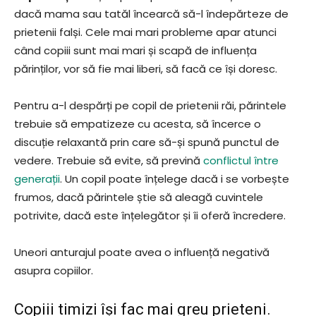
dacă mama sau tatăl încearcă să-l îndepărteze de
prietenii falși. Cele mai mari probleme apar atunci
când copiii sunt mai mari și scapă de influența
părinților, vor să fie mai liberi, să facă ce își doresc.
Pentru a-l despărți pe copil de prietenii răi, părintele
trebuie să empatizeze cu acesta, să încerce o
discuție relaxantă prin care să-și spună punctul de
vedere. Trebuie să evite, să prevină
conflictul între
generații
. Un copil poate înțelege dacă i se vorbește
frumos, dacă părintele știe să aleagă cuvintele
potrivite, dacă este înțelegător și îi oferă încredere.
Uneori anturajul poate avea o influență negativă
asupra copiilor.
Copiii timizi își fac mai greu prieteni.