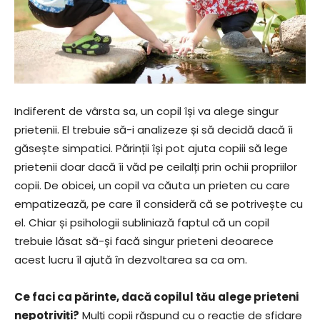
Indiferent de vârsta sa, un copil își va alege singur
prietenii. El trebuie să-i analizeze și să decidă dacă îi
găsește simpatici. Părinții își pot ajuta copiii să lege
prietenii doar dacă îi văd pe ceilalți prin ochii propriilor
copii. De obicei, un copil va căuta un prieten cu care
empatizează, pe care îl consideră că se potrivește cu
el. Chiar și psihologii subliniază faptul că un copil
trebuie lăsat să-și facă singur prieteni deoarece
acest lucru îl ajută în dezvoltarea sa ca om.
Ce faci ca părinte, dacă copilul tău alege prieteni
nepotriviți?
Mulți copii răspund cu o reacție de sfidare