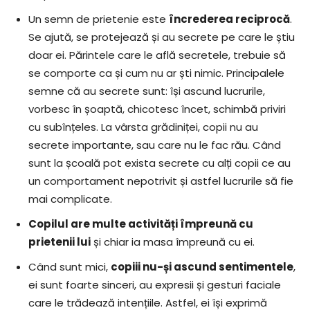
Un semn de prietenie este
încrederea reciprocă
.
Se ajută, se protejează și au secrete pe care le știu
doar ei. Părintele care le află secretele, trebuie să
se comporte ca și cum nu ar ști nimic. Principalele
semne că au secrete sunt: își ascund lucrurile,
vorbesc în șoaptă, chicotesc încet, schimbă priviri
cu subînțeles. La vârsta grădiniței, copii nu au
secrete importante, sau care nu le fac rău. Când
sunt la școală pot exista secrete cu alți copii ce au
un comportament nepotrivit și astfel lucrurile să fie
mai complicate.
Copilul are multe activități împreună cu
prietenii lui
și chiar ia masa împreună cu ei.
Când sunt mici,
copiii nu-și ascund sentimentele
,
ei sunt foarte sinceri, au expresii și gesturi faciale
care le trădează intențiile. Astfel, ei își exprimă