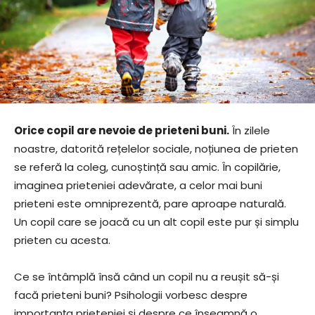
Orice copil are nevoie de prieteni buni.
În zilele
noastre, datorită rețelelor sociale, noțiunea de prieten
se referă la coleg, cunoștință sau amic. În copilărie,
imaginea prieteniei adevărate, a celor mai buni
prieteni este omniprezentă, pare aproape naturală.
Un copil care se joacă cu un alt copil este pur și simplu
prieten cu acesta.
Ce se întâmplă însă când un copil nu a reușit să-și
facă prieteni buni? Psihologii vorbesc despre
importanța prieteniei și despre ce înseamnă o