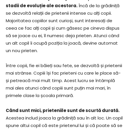
stadii de evoluție ale acestora.
Încă de la grădiniță
se dezvoltă relații de prietenii intense cu alți copii.
Majoritatea copiilor sunt curioși, sunt interesați de
ceea ce fac alți copii și cum găsesc pe cineva dispus
să se joace cu ei, îl numesc deja prieten. Atunci când
un alt copil îi ocupă poziția la joacă, devine automat
un nou prieten.
Între copii, fie ei băieți sau fete, se dezvoltă și prietenii
mai strânse. Copiii își fac prieteni cu care le place să-
și petreacă mai mult timp. Acest lucru se întâmplă
mai ales atunci când copiii sunt puțin mai mari, în
primele clase la școala primară.
Când sunt mici, prieteniile sunt de scurtă durată.
Acestea includ joaca la grădiniță sau în alt loc. Un copil
spune altui copil că este prietenul lui și că poate să se