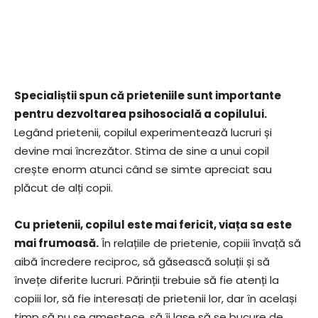
Specialiștii spun că prieteniile sunt importante
pentru dezvoltarea psihosocială a copilului.
Legând prietenii, copilul experimentează lucruri și
devine mai încrezător. Stima de sine a unui copil
crește enorm atunci când se simte apreciat sau
plăcut de alți copii.
Cu prietenii, copilul este mai fericit, viața sa este
mai frumoasă.
În relațiile de prietenie, copiii învață să
aibă încredere reciproc, să găsească soluții și să
învețe diferite lucruri. Părinții trebuie să fie atenți la
copiii lor, să fie interesați de prietenii lor, dar în același
timp să nu se amestece, să îi lase să se bucure de