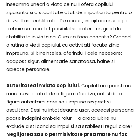
inseamna uneori o viata ce nu ii ofera copilului
siguranta si o stabilitate atat de importanta pentru o
dezvoltare echilibrata. De aceea, ingrijitorii unui copil
trebuie sa faca tot posibilul sa ii ofere un grad de
stabilitate in viata sa. Cum se face aceasta? Creand
o rutina a vietii copilului, cu activitati facute zilnic
impreuna. Si bineinteles, oferindu-i cele necesare:
adapost sigur, alimentatie sanatoasa, haine si
obiecte personale.
Autoritatea in viata copilului.
Copilul fara parinti are
mare nevoie atat de o figura afectiva, cat si de o
figura autoritara, care sa ii impuna respect si
ascultare. Desi nu intotdeauna usor, aceeasi persoana
poate indeplini ambele roluri – a arata iubire nu
exclude a sti cand sa impui si sa stabilesti reguli clare!
Neglijarea sau o permisivitate prea mare nu fac