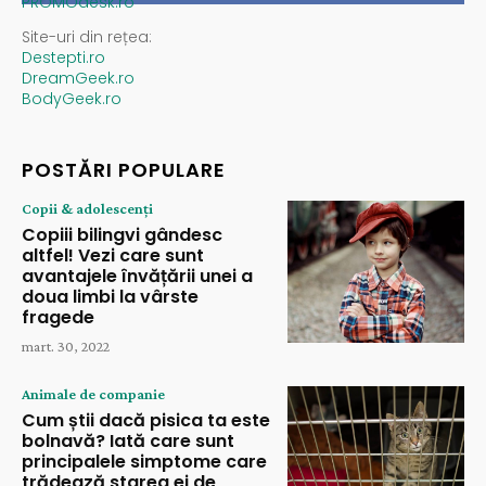
PROMOdesk.ro
Site-uri din rețea:
Destepti.ro
DreamGeek.ro
BodyGeek.ro
POSTĂRI POPULARE
Copii & adolescenți
Copiii bilingvi gândesc
altfel! Vezi care sunt
avantajele învățării unei a
doua limbi la vârste
fragede
mart. 30, 2022
Animale de companie
Cum știi dacă pisica ta este
bolnavă? Iată care sunt
principalele simptome care
trădează starea ei de