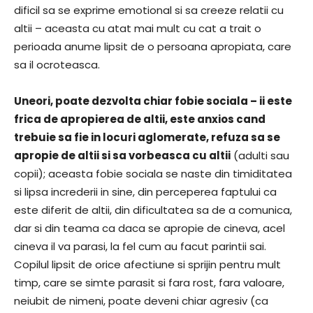
dificil sa se exprime emotional si sa creeze relatii cu
altii – aceasta cu atat mai mult cu cat a trait o
perioada anume lipsit de o persoana apropiata, care
sa il ocroteasca.
Uneori, poate dezvolta chiar fobie sociala – ii este
frica de apropierea de altii, este anxios cand
trebuie sa fie in locuri aglomerate, refuza sa se
apropie de altii si sa vorbeasca cu altii
(adulti sau
copii); aceasta fobie sociala se naste din timiditatea
si lipsa increderii in sine, din perceperea faptului ca
este diferit de altii, din dificultatea sa de a comunica,
dar si din teama ca daca se apropie de cineva, acel
cineva il va parasi, la fel cum au facut parintii sai.
Copilul lipsit de orice afectiune si sprijin pentru mult
timp, care se simte parasit si fara rost, fara valoare,
neiubit de nimeni, poate deveni chiar agresiv (ca