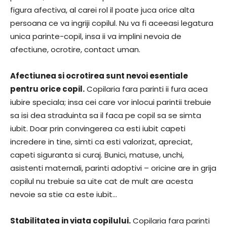
figura afectiva, al carei rol il poate juca orice alta
persoana ce va ingriji copilul. Nu va fi aceeasi legatura
unica parinte-copil, insa ii va implini nevoia de
afectiune, ocrotire, contact uman.
Afectiunea si ocrotirea sunt nevoi esentiale
pentru orice copil.
Copilaria fara parinti ii fura acea
iubire speciala; insa cei care vor inlocui parintii trebuie
sa isi dea straduinta sa il faca pe copil sa se simta
iubit. Doar prin convingerea ca esti iubit capeti
incredere in tine, simti ca esti valorizat, apreciat,
capeti siguranta si curaj. Bunici, matuse, unchi,
asistenti maternali, parinti adoptivi – oricine are in grija
copilul nu trebuie sa uite cat de mult are acesta
nevoie sa stie ca este iubit…
Stabilitatea in viata copilului.
Copilaria fara parinti