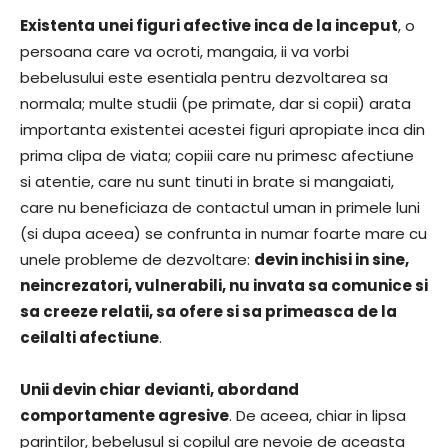
Existenta unei figuri afective inca de la inceput
, o
persoana care va ocroti, mangaia, ii va vorbi
bebelusului este esentiala pentru dezvoltarea sa
normala; multe studii (pe primate, dar si copii) arata
importanta existentei acestei figuri apropiate inca din
prima clipa de viata; copiii care nu primesc afectiune
si atentie, care nu sunt tinuti in brate si mangaiati,
care nu beneficiaza de contactul uman in primele luni
(si dupa aceea) se confrunta in numar foarte mare cu
unele probleme de dezvoltare:
devin inchisi in sine,
neincrezatori, vulnerabili, nu invata sa comunice si
sa creeze relatii, sa ofere si sa primeasca de la
ceilalti afectiune
.
Unii devin chiar devianti, abordand
comportamente agresive
. De aceea, chiar in lipsa
parintilor, bebelusul si copilul are nevoie de aceasta