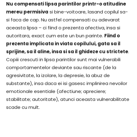
Nu compensati lipsa parintilor printr-o atitudine
mereu permisiva
si bine-voitoare, lasand copilul sa-
si faca de cap. Nu astfel compensati cu adevarat
aceasta lipsa – ci fiind o prezenta afectiva, insa si
autoritara, exact cum este un bun parinte.
Fiind o
prezenta implicata in viata copilului, gata sa il
sprijine, sa il aline, insa si sa il ghideze cu strictete
.
Copiii crescuti in lipsa parintilor sunt mai vulnerabili
comportamentelor deviante sau riscante (de la
agresivitate, la izolare, la depresie, la abuz de
substante), insa daca ei isi gasesc implinirea nevoilor
emotionale esentiale (afectiune; apreciere;
stabilitate; autoritate), atunci aceasta vulnerabilitate
scade cu mult.