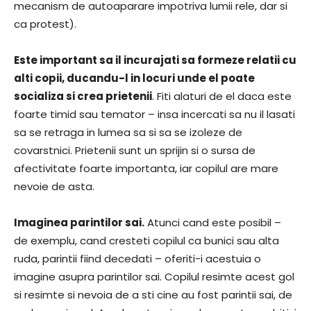
mecanism de autoaparare impotriva lumii rele, dar si
ca protest).
Este important sa il incurajati sa formeze relatii cu
alti copii, ducandu-l in locuri unde el poate
socializa si crea prietenii
. Fiti alaturi de el daca este
foarte timid sau temator – insa incercati sa nu il lasati
sa se retraga in lumea sa si sa se izoleze de
covarstnici. Prietenii sunt un sprijin si o sursa de
afectivitate foarte importanta, iar copilul are mare
nevoie de asta.
Imaginea parintilor sai.
Atunci cand este posibil –
de exemplu, cand cresteti copilul ca bunici sau alta
ruda, parintii fiind decedati – oferiti-i acestuia o
imagine asupra parintilor sai. Copilul resimte acest gol
si resimte si nevoia de a sti cine au fost parintii sai, de