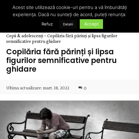
Acest site utilizează cookie-uri pentru a vă îmbunătăți
experiența. Dacă nu sunteți de acord, puteți renunța:
Accept
Refuz
Detalii
Copii & adolescenți
Copilăria fără părinți și lipsa figurilor
semnificative pentru ghidare
Copilăria fără părinți și lipsa
figurilor semnificative pentru
ghidare
Ultima actualizare:
mart. 18, 2022
0