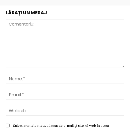
LĂSAȚI UN MESAJ
Comentariu:
Nu
Ema
Web
Salvați numele meu, adresa de e-mail și site-ul web în acest