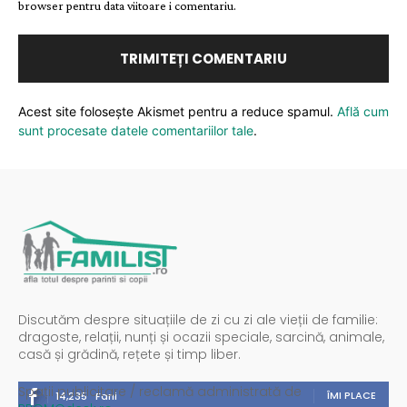
browser pentru data viitoare i comentariu.
Acest site folosește Akismet pentru a reduce spamul.
Află cum
sunt procesate datele comentariilor tale
.
Discutăm despre situațiile de zi cu zi ale vieții de familie:
dragoste, relații, nunți și ocazii speciale, sarcină, animale,
casă și grădină, rețete și timp liber.
Spații publicitare / reclamă administrată de
ÎMI PLACE
14,235
Fani