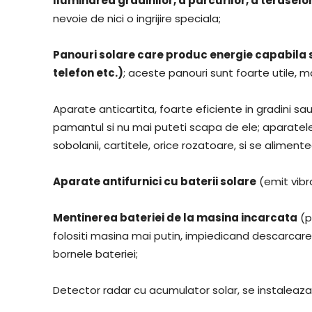
Iluminarea gradinilor, a parcurilor, a teraselo
nevoie de nici o ingrijire speciala;
Panouri solare care produc energie capabila s
telefon etc.)
; aceste panouri sunt foarte utile, ma
Aparate anticartita, foarte eficiente in gradini s
pamantul si nu mai puteti scapa de ele; aparatel
sobolanii, cartitele, orice rozatoare, si se aliment
Aparate antifurnici cu baterii solare
(emit vibra
Mentinerea bateriei de la masina incarcata
(p
folositi masina mai putin, impiedicand descarcare
bornele bateriei;
Detector radar cu acumulator solar, se instaleaza 