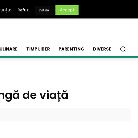
nunța:
Accept
Refuz
Detalii
ULINARE
TIMP LIBER
PARENTING
DIVERSE
ungă de viață