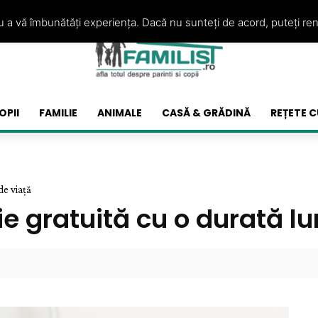
ru a vă îmbunătăți experiența. Dacă nu sunteți de acord, puteți re
OPII
FAMILIE
ANIMALE
CASĂ & GRĂDINĂ
REȚETE C
de viață
ie gratuită cu o durată l