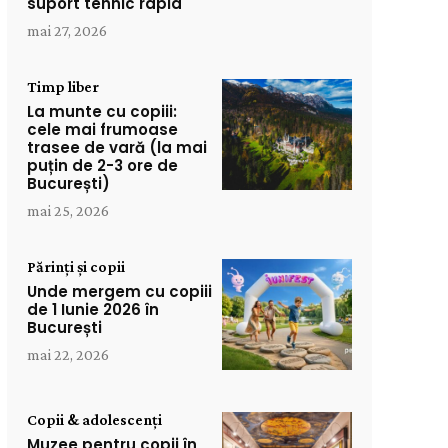
suport tehnic rapid
mai 27, 2026
Timp liber
La munte cu copiii:
cele mai frumoase
trasee de vară (la mai
puțin de 2-3 ore de
București)
mai 25, 2026
Părinți și copii
Unde mergem cu copiii
de 1 Iunie 2026 în
București
mai 22, 2026
Copii & adolescenți
Muzee pentru copii în