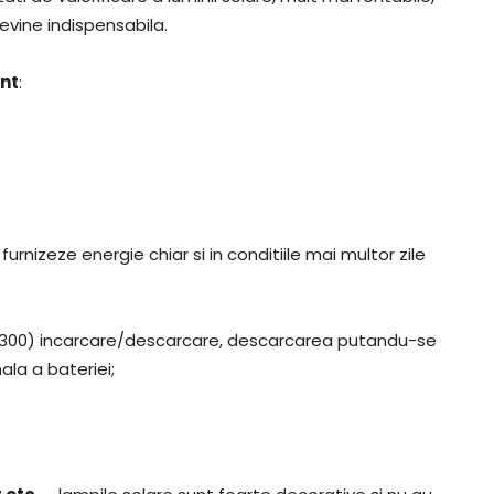
devine indispensabila.
unt
:
urnizeze energie chiar si in conditiile mai multor zile
de 300) incarcare/descarcare, descarcarea putandu-se
la a bateriei;