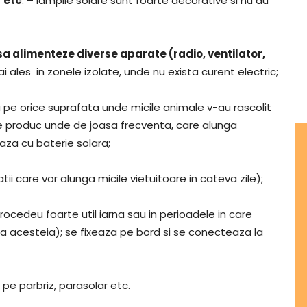
r etc
. – lampile solare sunt foarte decorative si nu au
a alimenteze diverse aparate (radio, ventilator,
i ales in zonele izolate, unde nu exista curent electric;
au pe orice suprafata unde micile animale v-au rascolit
e produc unde de joasa frecventa, care alunga
eaza cu baterie solara;
tii care vor alunga micile vietuitoare in cateva zile);
rocedeu foarte util iarna sau in perioadele in care
a acesteia); se fixeaza pe bord si se conecteaza la
pe parbriz, parasolar etc.