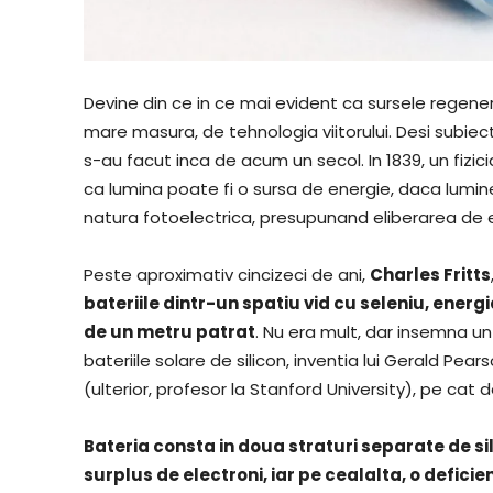
Devine din ce in ce mai evident ca sursele regener
mare masura, de tehnologia viitorului. Desi subiec
s-au facut inca de acum un secol. In 1839, un fiz
ca lumina poate fi o sursa de energie, daca lumin
natura fotoelectrica, presupunand eliberarea de ele
Peste aproximativ cincizeci de ani,
Charles Fritts
bateriile dintr-un spatiu vid cu seleniu, ener
de un metru patrat
. Nu era mult, dar insemna un
bateriile solare de silicon, inventia lui Gerald Pe
(ulterior, profesor la Stanford University), pe cat 
Bateria consta in doua straturi separate de sil
surplus de electroni, iar pe cealalta, o deficie