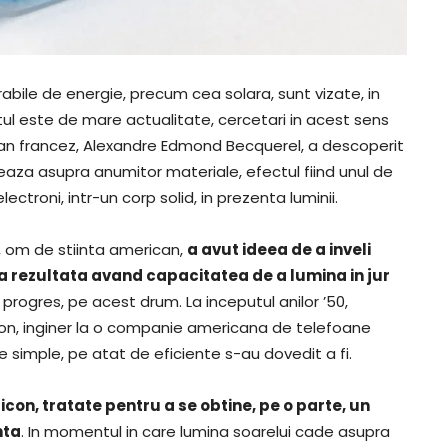
abile de energie, precum cea solara, sunt vizate, in
tul este de mare actualitate, cercetari in acest sens
ician francez, Alexandre Edmond Becquerel, a descoperit
eaza asupra anumitor materiale, efectul fiind unul de
ctroni, intr-un corp solid, in prezenta luminii.
, om de stiinta american,
a avut ideea de a inveli
gia rezultata avand capacitatea de a lumina in jur
 progres, pe acest drum. La inceputul anilor ’50,
arson, inginer la o companie americana de telefoane
de simple, pe atat de eficiente s-au dovedit a fi.
icon, tratate pentru a se obtine, pe o parte, un
nta
. In momentul in care lumina soarelui cade asupra