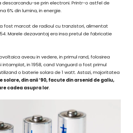
a descarcandu-se prin electroni. Printr-o astfel de
a 6% din lumina, in energie.
a fost marcat de radioul cu tranzistori, alimentat
954. Marele dezavantaj era insa pretul de fabricatie
voltaica aveau in vedere, in primul rand, folosirea
si intamplat, in 1958, cand Vanguard a fost primul
utilizand o baterie solara de 1 watt. Astazi, majoritatea
le solare, din anii ’90, facute din arsenid de galiu,
are cadea asupra lor
.