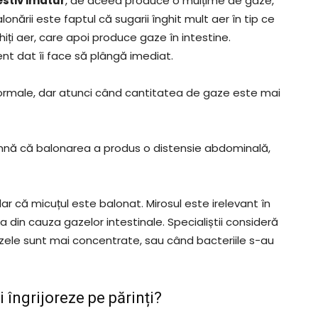
stiv imatur
, de aceea produce o mulțime de gaze,
nării este faptul că sugarii înghit mult aer în tip ce
iți aer, care apoi produce gaze în intestine.
nt dat îi face să plângă imediat.
 normale, dar atunci când cantitatea de gaze este mai
nă că balonarea a produs o distensie abdominală,
ar că micuțul este balonat. Mirosul este irelevant în
din cauza gazelor intestinale. Specialiștii consideră
zele sunt mai concentrate, sau când bacteriile s-au
 îngrijoreze pe părinți?