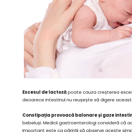
Excesul de lactoză
poate cauza creșterea excesu
deoarece intestinul nu reușește să digere aceas
Constipația provoacă balonare și gaze intesti
bebeluși. Medicii gastroenterologi consideră că 
Important este ca părinții să observe aceste sim