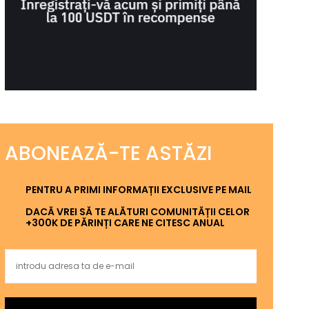
ABONEAZĂ-TE ASTĂZI
PENTRU A PRIMI INFORMAȚII EXCLUSIVE PE MAIL
DACĂ VREI SĂ TE ALĂTURI COMUNITĂȚII CELOR
+300K DE PĂRINȚI CARE NE CITESC ANUAL