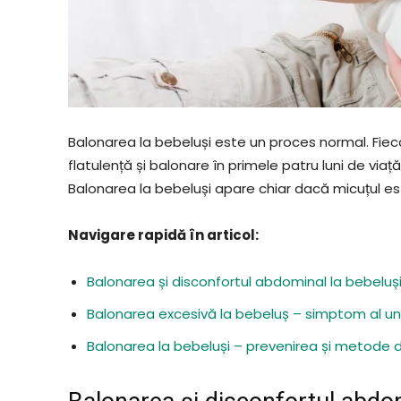
Balonarea la bebeluși este un proces normal. Fi
flatulență și balonare în primele patru luni de viaț
Balonarea la bebeluși apare chiar dacă micuțul es
Navigare rapidă în articol:
Balonarea și disconfortul abdominal la bebeluș
Balonarea excesivă la bebeluș – simptom al uno
Balonarea la bebeluși – prevenirea și metode 