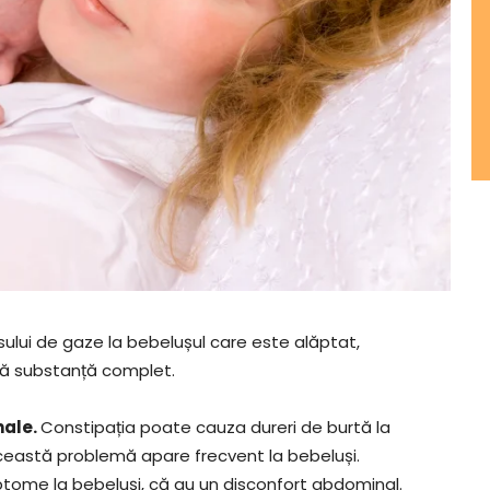
lui de gaze la bebelușul care este alăptat,
tă substanță complet.
nale.
Constipația poate cauza dureri de burtă la
această problemă apare frecvent la bebeluși.
ptome la bebeluși, că au un disconfort abdominal.