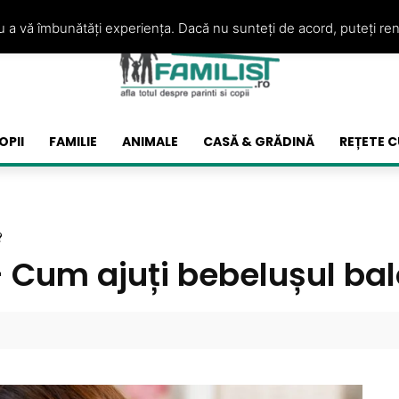
ru a vă îmbunătăți experiența. Dacă nu sunteți de acord, puteți re
OPII
FAMILIE
ANIMALE
CASĂ & GRĂDINĂ
REȚETE C
?
– Cum ajuți bebelușul ba