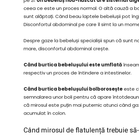
pe zi.
Un bebeluș nou-născut are sistemul dige
ceea ce este un proces normal. O altă cauză a balo
sunt alăptați. Când beau laptele bebelușii pot îngh
Disconfortul abdominal pe care îl simt la un mome
Despre gaze la bebeluși specialișii spun că sunt
mare, disconfortul abdominal crește.
Când burtica bebelușului este umflată
înseam
respectiv un proces de întindere a intestinelor.
Când burtica bebelușului bolborosește
este cl
semnalarea unor boli pentru că apare întotdeauna 
că mirosul este puțin mai puternic atunci când ga
acumulat în colon.
Când mirosul de flatulență trebuie să-i