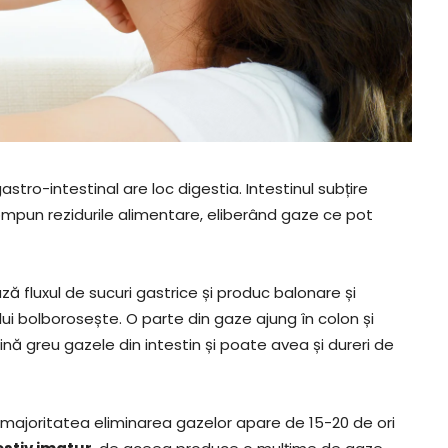
stro-intestinal are loc digestia. Intestinul subțire
scompun rezidurile alimentare, eliberând gaze ce pot
ă fluxul de sucuri gastrice și produc balonare și
i bolborosește. O parte din gaze ajung în colon și
ină greu gazele din intestin și poate avea și dureri de
la majoritatea eliminarea gazelor apare de 15-20 de ori