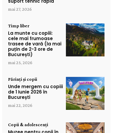
suport tehnic rapid
mai 27, 2026
Timp liber
La munte cu copiii:
cele mai frumoase
trasee de vară (la mai
puțin de 2-3 ore de
București)
mai 25, 2026
Părinți și copii
Unde mergem cu copiii
de 1 Iunie 2026 în
București
mai 22, 2026
Copii & adolescenți
Muzee pentru copii în