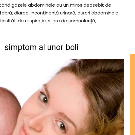
ci când gazele abdominale au un miros deosebit de
febră, diaree, incontinență urinară, dureri abdominale
ificultăți de respirație, stare de somnolență,
– simptom al unor boli