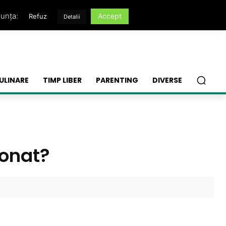
nunța:
Accept
Refuz
Detalii
ULINARE
TIMP LIBER
PARENTING
DIVERSE
lonat?