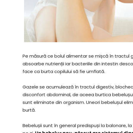
Pe măsură ce bolul alimentar se mișcă în tractul ga
absoarbe nutrienții iar bacteriile din intestin de
face ca burta copilului să fie umflată.
Gazele se acumulează în tractul digestiv, blocheaz
disconfort abdominal, de aceea burtica bebelușulu
sunt eliminate din organism. Uneori bebelușul elim
burtă.
Bebelușii sunt în general predispuși la balonare, 