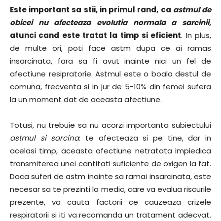
Este important sa stii, in primul rand, ca
astmul de
obicei nu afecteaza evolutia normala a sarcinii
,
atunci cand este tratat la timp si eficient
. In plus,
de multe ori, poti face astm dupa ce ai ramas
insarcinata, fara sa fi avut inainte nici un fel de
afectiune resipratorie. Astmul este o boala destul de
comuna, frecventa si in jur de 5-10% din femei sufera
la un moment dat de aceasta afectiune.
Totusi, nu trebuie sa nu acorzi importanta subiectului
astmul si sarcina
: te afecteaza si pe tine, dar in
acelasi timp, aceasta afectiune netratata impiedica
transmiterea unei cantitati suficiente de oxigen la fat.
Daca suferi de astm inainte sa ramai insarcinata, este
necesar sa te prezinti la medic, care va evalua riscurile
prezente, va cauta factorii ce cauzeaza crizele
respiratorii si iti va recomanda un tratament adecvat.