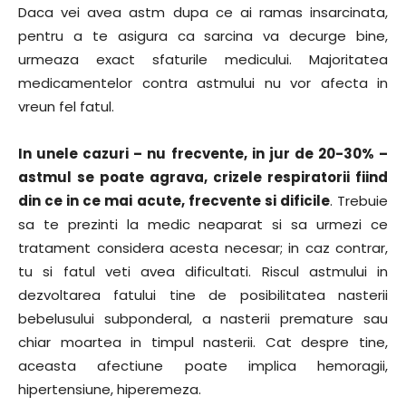
Daca vei avea astm dupa ce ai ramas insarcinata,
pentru a te asigura ca sarcina va decurge bine,
urmeaza exact sfaturile medicului. Majoritatea
medicamentelor contra astmului nu vor afecta in
vreun fel fatul.
In unele cazuri – nu frecvente, in jur de 20-30% –
astmul se poate agrava, crizele respiratorii fiind
din ce in ce mai acute, frecvente si dificile
. Trebuie
sa te prezinti la medic neaparat si sa urmezi ce
tratament considera acesta necesar; in caz contrar,
tu si fatul veti avea dificultati. Riscul astmului in
dezvoltarea fatului tine de posibilitatea nasterii
bebelusului subponderal, a nasterii premature sau
chiar moartea in timpul nasterii. Cat despre tine,
aceasta afectiune poate implica hemoragii,
hipertensiune, hiperemeza.