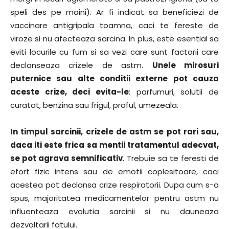
speli des pe maini). Ar fi indicat sa beneficiezi de
vaccinare antigripala toamna, caci te fereste de
viroze si nu afecteaza sarcina. In plus, este esential sa
eviti locurile cu fum si sa vezi care sunt factorii care
declanseaza crizele de astm.
Unele mirosuri
puternice sau alte conditii externe pot cauza
aceste crize, deci evita-le
: parfumuri, solutii de
curatat, benzina sau frigul, praful, umezeala.
In timpul sarcinii, crizele de astm se pot rari sau,
daca iti este frica sa mentii tratamentul adecvat,
se pot agrava semnificativ
. Trebuie sa te feresti de
efort fizic intens sau de emotii coplesitoare, caci
acestea pot declansa crize respiratorii. Dupa cum s-a
spus, majoritatea medicamentelor pentru astm nu
influenteaza evolutia sarcinii si nu dauneaza
dezvoltarii fatului.