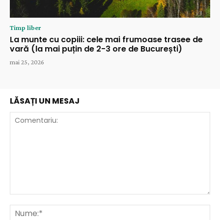
Timp liber
La munte cu copiii: cele mai frumoase trasee de
vară (la mai puțin de 2-3 ore de București)
mai 25, 2026
LĂSAȚI UN MESAJ
Comentariu:
Nu