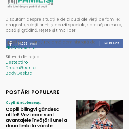
Discutăm despre situațiile de zi cu zi ale vieții de familie:
dragoste, relații, nunți și ocazii speciale, sarcină, animale,
casă și grădină, rețete și timp liber.
Spații publicitare / reclamă administrată de
ÎMI PLACE
14,235
Fani
PROMOdesk.ro
Site-uri din rețea:
Destepti.ro
DreamGeek.ro
BodyGeek.ro
POSTĂRI POPULARE
Copii & adolescenți
Copiii bilingvi gândesc
altfel! Vezi care sunt
avantajele învățării unei a
doua limbi la vârste