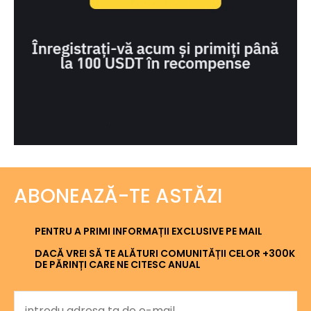
ABONEAZĂ-TE ASTĂZI
PENTRU A PRIMI INFORMAȚII EXCLUSIVE PE MAIL
DACĂ VREI SĂ TE ALĂTURI COMUNITĂȚII CELOR +300K
DE PĂRINȚI CARE NE CITESC ANUAL