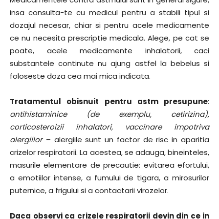
insa consulta-te cu medicul pentru a stabili tipul si
dozajul necesar, chiar si pentru acele medicamente
ce nu necesita prescriptie medicala. Alege, pe cat se
poate, acele medicamente inhalatorii, caci
substantele continute nu ajung astfel la bebelus si
foloseste doza cea mai mica indicata.
Tratamentul obisnuit pentru astm presupune
:
antihistaminice (de exemplu, cetirizina),
corticosteroizii inhalatori, vaccinare impotriva
alergiilor
– alergiile sunt un factor de risc in aparitia
crizelor respiratorii. La acestea, se adauga, bineinteles,
masurile elementare de precautie: evitarea efortului,
a emotiilor intense, a fumului de tigara, a mirosurilor
puternice, a frigului si a contactarii virozelor.
Daca observi ca crizele respiratorii devin din ce in