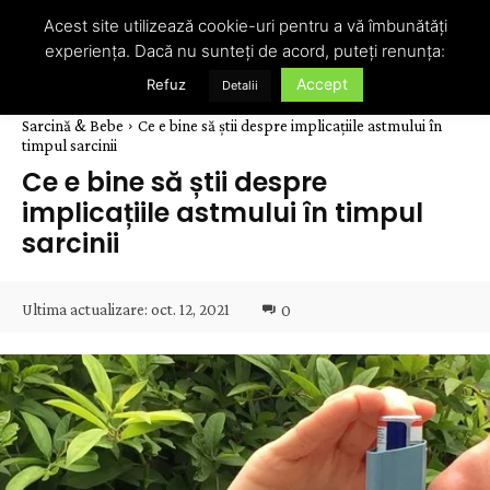
Acest site utilizează cookie-uri pentru a vă îmbunătăți
experiența. Dacă nu sunteți de acord, puteți renunța:
Accept
Refuz
Detalii
Sarcină & Bebe
Ce e bine să știi despre implicațiile astmului în
timpul sarcinii
Ce e bine să știi despre
implicațiile astmului în timpul
sarcinii
Ultima actualizare:
oct. 12, 2021
0