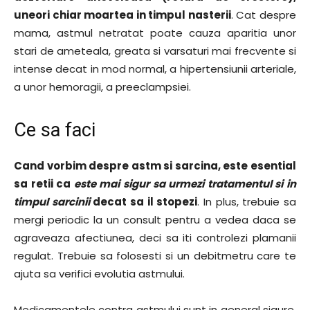
uneori chiar moartea in timpul nasterii
. Cat despre
mama, astmul netratat poate cauza aparitia unor
stari de ameteala, greata si varsaturi mai frecvente si
intense decat in mod normal, a hipertensiunii arteriale,
a unor hemoragii, a preeclampsiei.
Ce sa faci
Cand vorbim despre astm si sarcina, este esential
sa retii ca
este mai sigur sa urmezi tratamentul si in
timpul sarcinii
decat sa il stopezi
. In plus, trebuie sa
mergi periodic la un consult pentru a vedea daca se
agraveaza afectiunea, deci sa iti controlezi plamanii
regulat. Trebuie sa folosesti si un debitmetru care te
ajuta sa verifici evolutia astmului.
Medicamentele contra astmului sunt in general sigure,