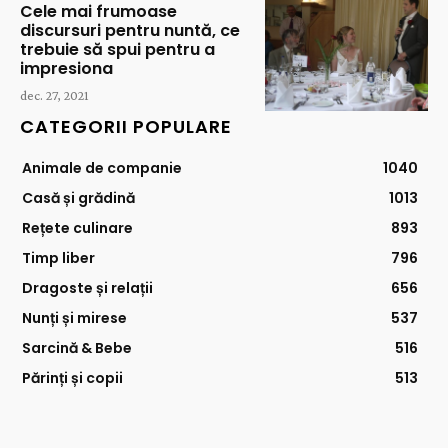
Cele mai frumoase
discursuri pentru nuntă, ce
trebuie să spui pentru a
impresiona
dec. 27, 2021
CATEGORII POPULARE
Animale de companie
1040
Casă și grădină
1013
Rețete culinare
893
Timp liber
796
Dragoste și relații
656
Nunți și mirese
537
Sarcină & Bebe
516
Părinți și copii
513