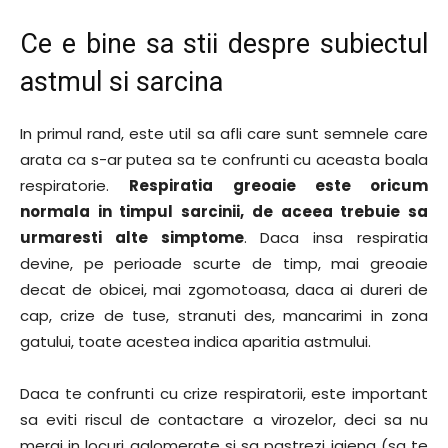
Ce e bine sa stii despre subiectul
astmul si sarcina
In primul rand, este util sa afli care sunt semnele care
arata ca s-ar putea sa te confrunti cu aceasta boala
respiratorie.
Respiratia greoaie este oricum
normala in timpul sarcinii, de aceea trebuie sa
urmaresti alte simptome
. Daca insa respiratia
devine, pe perioade scurte de timp, mai greoaie
decat de obicei, mai zgomotoasa, daca ai dureri de
cap, crize de tuse, stranuti des, mancarimi in zona
gatului, toate acestea indica aparitia astmului.
Daca te confrunti cu crize respiratorii, este important
sa eviti riscul de contactare a virozelor, deci sa nu
mergi in locuri aglomerate si sa pastrezi igiena (sa te