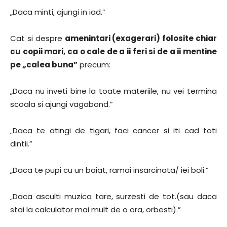
„Daca minti, ajungi in iad.”
Cat si despre
amenintari (exagerari) folosite chiar
cu copii mari, ca o cale de a ii feri si de a ii mentine
pe „calea buna”
precum:
„Daca nu inveti bine la toate materiile, nu vei termina
scoala si ajungi vagabond.”
„Daca te atingi de tigari, faci cancer si iti cad toti
dintii.”
„Daca te pupi cu un baiat, ramai insarcinata/ iei boli.”
„Daca asculti muzica tare, surzesti de tot.(sau daca
stai la calculator mai mult de o ora, orbesti).”