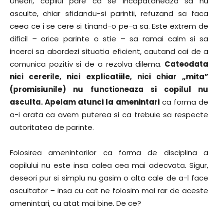
Uneori, copilul pare ca se incapataneaza sa nu
asculte, chiar sfidandu-si parintii, refuzand sa faca
ceea ce i se cere si tinand-o pe-a sa. Este extrem de
dificil – orice parinte o stie – sa ramai calm si sa
incerci sa abordezi situatia eficient, cautand cai de a
comunica pozitiv si de a rezolva dilema.
Cateodata
nici cererile, nici explicatiile, nici chiar „mita”
(promisiunile) nu functioneaza si copilul nu
asculta. Apelam atunci la amenintari
ca forma de
a-i arata ca avem puterea si ca trebuie sa respecte
autoritatea de parinte.
Folosirea amenintarilor ca forma de disciplina a
copilului nu este insa calea cea mai adecvata. Sigur,
deseori pur si simplu nu gasim o alta cale de a-l face
ascultator – insa cu cat ne folosim mai rar de aceste
amenintari, cu atat mai bine. De ce?