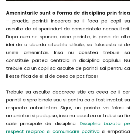
Amenintarile sunt o forma de disciplina prin frica
– practic, parintii incearca sa il faca pe copil sa
asculte de ei speriindu-l de consecintele neascultarii.
Dupa cum se spunea, orice parinte, in pana de alte
idei de a aborda situatiile dificile, se foloseste si de
unele amenintari. Insa nu acestea trebuie sa
constituie partea centrala in disciplina copilului. Nu
trebuie ca un copil sa asculte de parintii sai pentru ca
ii este frica de ei si de ceea ce pot face!
Trebuie sa asculte deoarece stie ca ceea ce ii cer
parintiI e spre binele sau si pentru ca a fost invatat sa
respecte autoritatea. Sigur, un parinte va folosi si
amenintari si pedepse, insa nu acestea ar trebui sa fie
caile principale de disciplina.
Disciplina bazata pe
respect reciproc si comunicare pozitiva
si empatica