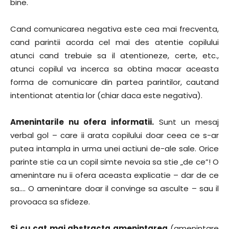
bine.
Cand comunicarea negativa este cea mai frecventa,
cand parintii acorda cel mai des atentie copilului
atunci cand trebuie sa il atentioneze, certe, etc.,
atunci copilul va incerca sa obtina macar aceasta
forma de comunicare din partea parintilor, cautand
intentionat atentia lor (chiar daca este negativa).
Amenintarile nu ofera informatii.
Sunt un mesaj
verbal gol – care ii arata copilului doar ceea ce s-ar
putea intampla in urma unei actiuni de-ale sale. Orice
parinte stie ca un copil simte nevoia sa stie „de ce”! O
amenintare nu ii ofera aceasta explicatie – dar de ce
sa…. O amenintare doar il convinge sa asculte – sau il
provoaca sa sfideze.
Si cu cat mai abstracta amenintarea
(amenintare