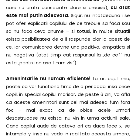
care nu arata consecinte clare si precise),
cu atat
este mai putin adecvata
. Sigur, nu intotdeauna i se
pot oferi explicatii copilului de ce trebuie sa faca sau
sa nu faca ceva anume – si totusi, in multe situatii
exista posibilitatea de a ii raspunde clar la acest de
ce, iar comunicarea devine una pozitiva, empatica si
nu negativa (atat timp cat raspunsul la „de ce?” nu
este „pentru ca asa ti-am zis”).
Amenintarile nu raman eficiente!
La un copil mic,
poate ca vor functiona timp de o perioada; insa orice
copil, in special copilul marisor, de peste 6 ani, va afla
ca aceste amenintari sunt cel mai adesea fum fara
foc – mai exact, ca de obicei acele urmari
dezastruoase nu exista, nu vin in urma actiunii sale.
Cand copilul aude de cateva ori ca daca face x, se
intampla y, insa nu vede in realitate aceasta urmare,