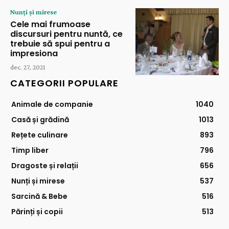
Nunți și mirese
Cele mai frumoase
discursuri pentru nuntă, ce
trebuie să spui pentru a
impresiona
dec. 27, 2021
CATEGORII POPULARE
Animale de companie
1040
Casă și grădină
1013
Rețete culinare
893
Timp liber
796
Dragoste și relații
656
Nunți și mirese
537
Sarcină & Bebe
516
Părinți și copii
513