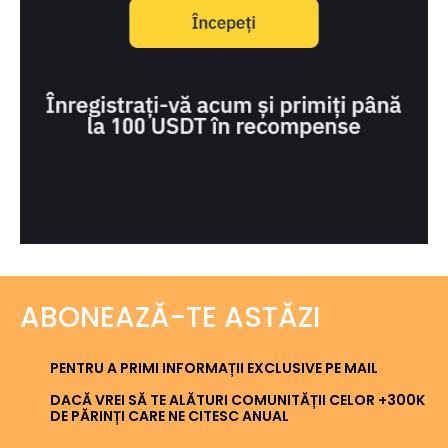
ABONEAZĂ-TE ASTĂZI
PENTRU A PRIMI INFORMAȚII EXCLUSIVE PE MAIL
DACĂ VREI SĂ TE ALĂTURI COMUNITĂȚII CELOR +300K
DE PĂRINȚI CARE NE CITESC ANUAL