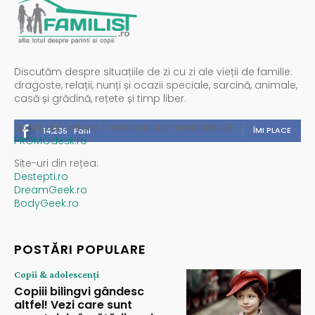
Discutăm despre situațiile de zi cu zi ale vieții de familie:
dragoste, relații, nunți și ocazii speciale, sarcină, animale,
casă și grădină, rețete și timp liber.
Spații publicitare / reclamă administrată de
ÎMI PLACE
14,235
Fani
PROMOdesk.ro
Site-uri din rețea:
Destepti.ro
DreamGeek.ro
BodyGeek.ro
POSTĂRI POPULARE
Copii & adolescenți
Copiii bilingvi gândesc
altfel! Vezi care sunt