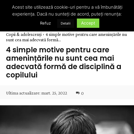
Acest site utilizează cookie-uri pentru a vă îmbunătăți
experiența. Dacă nu sunteți de acord, puteți renunța:
Accept
Refuz
Detalii
Copii & adolescenți
4 simple motive pentru care amenințările nu
sunt cea mai adecvată formă...
4 simple motive pentru care
amenințările nu sunt cea mai
adecvată formă de disciplină a
copilului
Ultima actualizare:
mart. 25, 2022
0