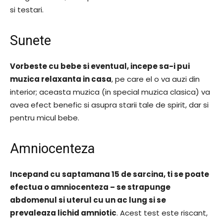
si testari.
Sunete
Vorbeste cu bebe si eventual, incepe sa-i pui
muzica relaxanta in casa
, pe care el o va auzi din
interior; aceasta muzica (in special muzica clasica) va
avea efect benefic si asupra starii tale de spirit, dar si
pentru micul bebe.
Amniocenteza
Incepand cu saptamana 15 de sarcina, ti se poate
efectua o amniocenteza – se strapunge
abdomenul si uterul cu un ac lung si se
prevaleaza lichid amniotic
. Acest test este riscant,