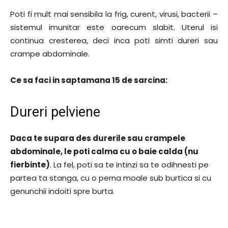
Poti fi mult mai sensibila la frig, curent, virusi, bacterii –
sistemul imunitar este oarecum slabit. Uterul isi
continua cresterea, deci inca poti simti dureri sau
crampe abdominale.
Ce sa faci in saptamana 15 de sarcina:
Dureri pelviene
Daca te supara des durerile sau crampele
abdominale, le poti calma cu o baie calda (nu
fierbinte)
. La fel, poti sa te intinzi sa te odihnesti pe
partea ta stanga, cu o perna moale sub burtica si cu
genunchii indoiti spre burta.