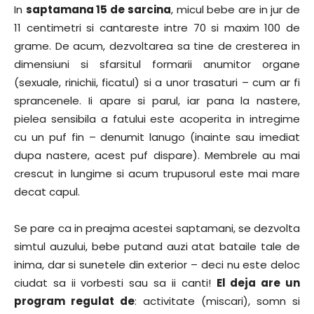
In
saptamana 15 de sarcina
, micul bebe are in jur de
11 centimetri si cantareste intre 70 si maxim 100 de
grame. De acum, dezvoltarea sa tine de cresterea in
dimensiuni si sfarsitul formarii anumitor organe
(sexuale, rinichii, ficatul) si a unor trasaturi – cum ar fi
sprancenele. Ii apare si parul, iar pana la nastere,
pielea sensibila a fatului este acoperita in intregime
cu un puf fin – denumit lanugo (inainte sau imediat
dupa nastere, acest puf dispare). Membrele au mai
crescut in lungime si acum trupusorul este mai mare
decat capul.
Se pare ca in preajma acestei saptamani, se dezvolta
simtul auzului, bebe putand auzi atat bataile tale de
inima, dar si sunetele din exterior – deci nu este deloc
ciudat sa ii vorbesti sau sa ii canti!
El deja are un
program regulat de
: activitate (miscari), somn si