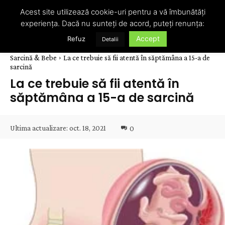
Acest site utilizează cookie-uri pentru a vă îmbunătăți
experiența. Dacă nu sunteți de acord, puteți renunța:
Accept
Refuz
Detalii
Sarcină & Bebe
La ce trebuie să fii atentă în săptămâna a 15-a de
sarcină
La ce trebuie să fii atentă în
săptămâna a 15-a de sarcină
Ultima actualizare:
oct. 18, 2021
0