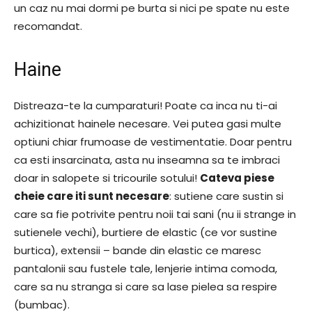
un caz nu mai dormi pe burta si nici pe spate nu este
recomandat.
Haine
Distreaza-te la cumparaturi! Poate ca inca nu ti-ai
achizitionat hainele necesare. Vei putea gasi multe
optiuni chiar frumoase de vestimentatie. Doar pentru
ca esti insarcinata, asta nu inseamna sa te imbraci
doar in salopete si tricourile sotului!
Cateva piese
cheie care iti sunt necesare
: sutiene care sustin si
care sa fie potrivite pentru noii tai sani (nu ii strange in
sutienele vechi), burtiere de elastic (ce vor sustine
burtica), extensii – bande din elastic ce maresc
pantalonii sau fustele tale, lenjerie intima comoda,
care sa nu stranga si care sa lase pielea sa respire
(bumbac).