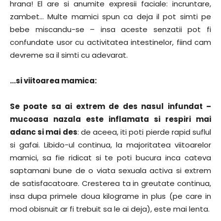
hrana! El are si anumite expresii faciale: incruntare,
zambet… Multe mamici spun ca deja il pot simti pe
bebe miscandu-se – insa aceste senzatii pot fi
confundate usor cu activitatea intestinelor, fiind cam
devreme sa il simti cu adevarat.
…si viitoarea mamica:
Se poate sa ai extrem de des nasul infundat –
mucoasa nazala este inflamata si respiri mai
adanc si mai des
: de aceea, iti poti pierde rapid suflul
si gafai. Libido-ul continua, la majoritatea viitoarelor
mamici, sa fie ridicat si te poti bucura inca cateva
saptamani bune de o viata sexuala activa si extrem
de satisfacatoare. Cresterea ta in greutate continua,
insa dupa primele doua kilograme in plus (pe care in
mod obisnuit ar fi trebuit sa le ai deja), este mai lenta.