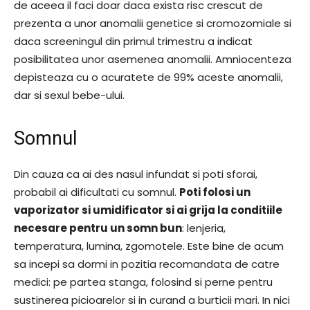
de aceea il faci doar daca exista risc crescut de
prezenta a unor anomalii genetice si cromozomiale si
daca screeningul din primul trimestru a indicat
posibilitatea unor asemenea anomalii. Amniocenteza
depisteaza cu o acuratete de 99% aceste anomalii,
dar si sexul bebe-ului.
Somnul
Din cauza ca ai des nasul infundat si poti sforai,
probabil ai dificultati cu somnul.
Poti folosi un
vaporizator si umidificator si ai grija la conditiile
necesare pentru un somn bun
: lenjeria,
temperatura, lumina, zgomotele. Este bine de acum
sa incepi sa dormi in pozitia recomandata de catre
medici: pe partea stanga, folosind si perne pentru
sustinerea picioarelor si in curand a burticii mari. In nici