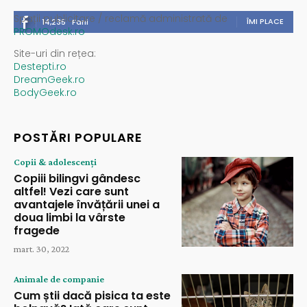
Spații publicitare / reclamă administrată de
ÎMI PLACE
14,235
Fani
PROMOdesk.ro
Site-uri din rețea:
Destepti.ro
DreamGeek.ro
BodyGeek.ro
POSTĂRI POPULARE
Copii & adolescenți
Copiii bilingvi gândesc
altfel! Vezi care sunt
avantajele învățării unei a
doua limbi la vârste
fragede
mart. 30, 2022
Animale de companie
Cum știi dacă pisica ta este