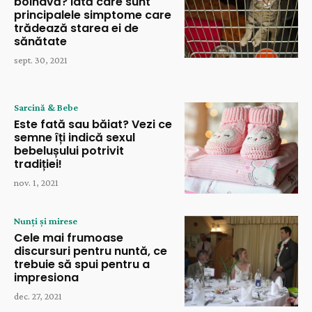
bolnavă? Iată care sunt
principalele simptome care
trădează starea ei de
sănătate
sept. 30, 2021
Sarcină & Bebe
Este fată sau băiat? Vezi ce
semne îți indică sexul
bebelușului potrivit
tradiției!
nov. 1, 2021
Nunți și mirese
Cele mai frumoase
discursuri pentru nuntă, ce
trebuie să spui pentru a
impresiona
dec. 27, 2021